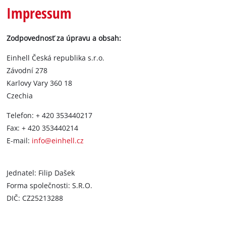
Slovenský
Impressum
SK
Slovenský
English
Zodpovednosť za úpravu a obsah:
Einhell Česká republika s.r.o.
Závodní 278
Karlovy Vary 360 18
Czechia
Telefon: + 420 353440217
Fax: + 420 353440214
E-mail:
info@einhell.cz
Jednatel: Filip Dašek
Forma společnosti: S.R.O.
DIČ: CZ25213288