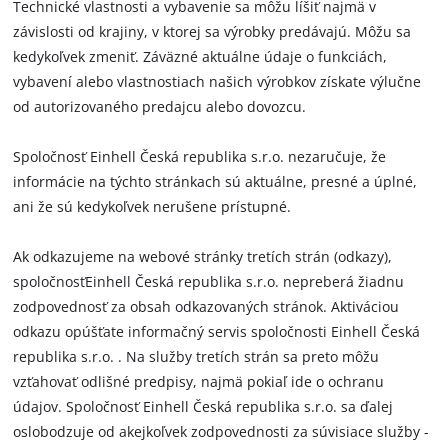
Technické vlastnosti a vybavenie sa môžu líšiť najmä v
závislosti od krajiny, v ktorej sa výrobky predávajú. Môžu sa
kedykoľvek zmeniť. Záväzné aktuálne údaje o funkciách,
vybavení alebo vlastnostiach našich výrobkov získate výlučne
od autorizovaného predajcu alebo dovozcu.
Spoločnosť Einhell Česká republika s.r.o. nezaručuje, že
informácie na týchto stránkach sú aktuálne, presné a úplné,
ani že sú kedykoľvek nerušene prístupné.
Ak odkazujeme na webové stránky tretích strán (odkazy),
spoločnosťEinhell Česká republika s.r.o. nepreberá žiadnu
zodpovednosť za obsah odkazovaných stránok. Aktiváciou
odkazu opúšťate informačný servis spoločnosti Einhell Česká
republika s.r.o. . Na služby tretích strán sa preto môžu
vzťahovať odlišné predpisy, najmä pokiaľ ide o ochranu
údajov. Spoločnosť Einhell Česká republika s.r.o. sa ďalej
oslobodzuje od akejkoľvek zodpovednosti za súvisiace služby -