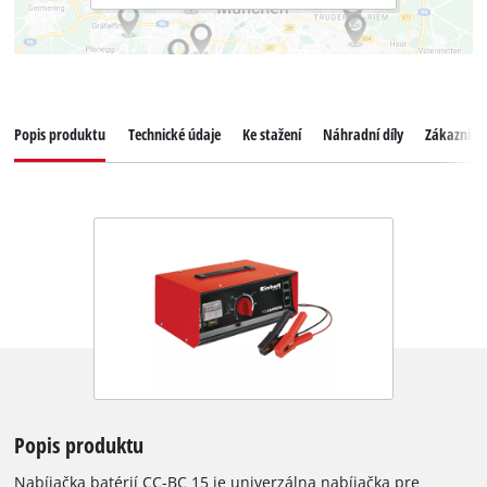
Popis produktu
Technické údaje
Ke stažení
Náhradní díly
Zákaznický
Popis produktu
Nabíjačka batérií CC-BC 15 je univerzálna nabíjačka pre