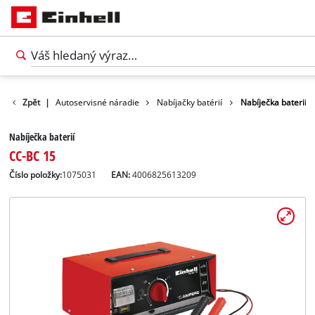
Voľný čas
Zpět
|
Autoservisné náradie
Nabíjačky batérií
Nabíječka baterií
Nabíječka baterií
CC-BC 15
Číslo položky:
1075031
EAN:
4006825613209