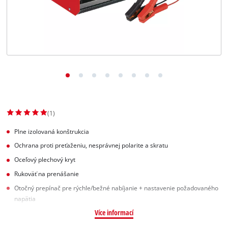
Slovenský
SK
Slovenský
English
(1)
Plne izolovaná konštrukcia
Ochrana proti preťaženiu, nesprávnej polarite a skratu
Oceľový plechový kryt
Rukoväť na prenášanie
Otočný prepínač pre rýchle/bežné nabíjanie + nastavenie požadovaného
napätia
Více informací