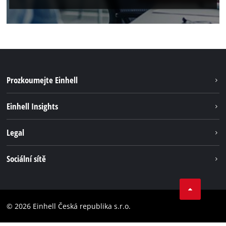
Prozkoumejte Einhell
Udržateľnosť
Einhell Insights
Servis
O nás
Legal
Systém akumulátorů
Kariéra
Bezúhlíková energie
Impressum
Sociální sítě
Einhell celosvětově
Ochrana osobných údajov
Facebook
Dodržování předpisů
YouTube
Prohlášení o přístupnosti
© 2026 Einhell Česká republika s.r.o.
Instagram