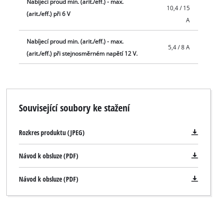
Nabíjecí proud min. (arit./eff.) - max.
10,4 / 15
(arit./eff.) při 6 V
A
Nabíjecí proud min. (arit./eff.) - max.
5,4 / 8 A
(arit./eff.) při stejnosměrném napětí 12 V.
Související soubory ke stažení
Rozkres produktu (JPEG)
Návod k obsluze (PDF)
K načtení služby Google Maps
Návod k obsluze (PDF)
potřebujeme váš souhlas!
This content is not permitted to load due
to trackers that are not disclosed to the