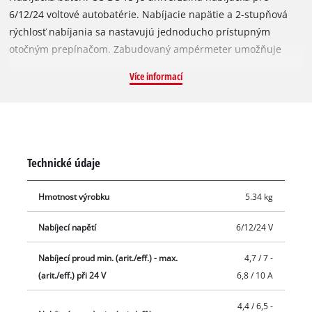
6/12/24 voltové autobatérie. Nabíjacie napätie a 2-stupňová
rýchlosť nabíjania sa nastavujú jednoducho prístupným
otočným prepínačom. Zabudovaný ampérmeter umožňuje
rýchle a bezpečné odčítanie aktuálneho nabíjacieho prúdu.
Více informací
Silné a úplne izolované svorky zabezpečujú optimálny kontakt
s pólmi batérie za každých okolností a zariadenie sa vďaka
praktickej a stabilnej rukoväti ľahko prenáša.
Technické údaje
Hmotnost výrobku
5.34 kg
Nabíjecí napětí
6/12/24 V
Nabíjecí proud min. (arit./eff.) - max.
4,7 / 7 -
(arit./eff.) při 24 V
6,8 / 10 A
4,4 / 6,5 -