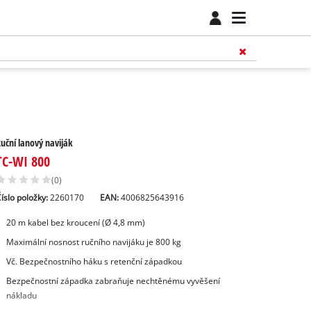
uční lanový naviják
TC-WI 800
(0)
íslo položky:
2260170
EAN:
4006825643916
20 m kabel bez kroucení (Ø 4,8 mm)
Maximální nosnost ručního navijáku je 800 kg
Vč. Bezpečnostního háku s retenční západkou
Bezpečnostní západka zabraňuje nechtěnému vyvěšení
nákladu