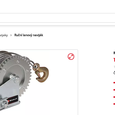
vijaky
Ruční lanový naviják
R
Č