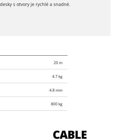
esky s otvory je rychlé a snadné.
20 m
4.7 kg
4.8 mm
800 kg