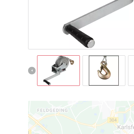
Slovenský
SK
Slovenský
English