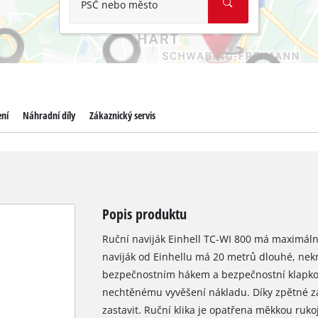
PSČ nebo město
ení
Náhradní díly
Zákaznický servis
Popis produktu
Ruční naviják Einhell TC-WI 800 má maximáln
naviják od Einhellu má 20 metrů dlouhé, nek
bezpečnostním hákem a bezpečnostní klapko
nechtěnému vyvěšení nákladu. Díky zpětné z
zastavit. Ruční klika je opatřena měkkou ruko