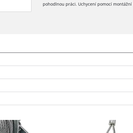
pohodlnou práci. Uchycení pomocí montážní d
K načtení služby Google Maps
potřebujeme váš souhlas!