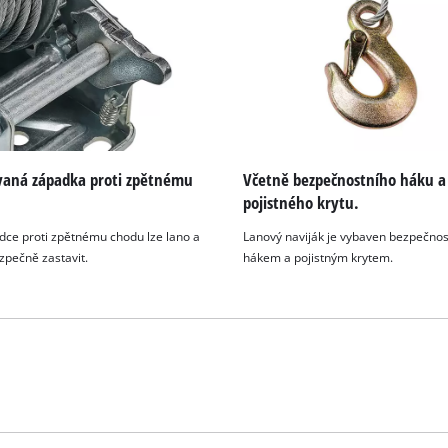
This content is not permitted to load due
to trackers that are not disclosed to the
visitor. The website owner needs to setup
the site with their CMP to add this content
to the list of technologies used.
Powered by
Usercentrics Consent
Management Platform
vaná západka proti zpětnému
Včetně bezpečnostního háku a
pojistného krytu.
dce proti zpětnému chodu lze lano a
Lanový naviják je vybaven bezpečno
zpečně zastavit.
hákem a pojistným krytem.