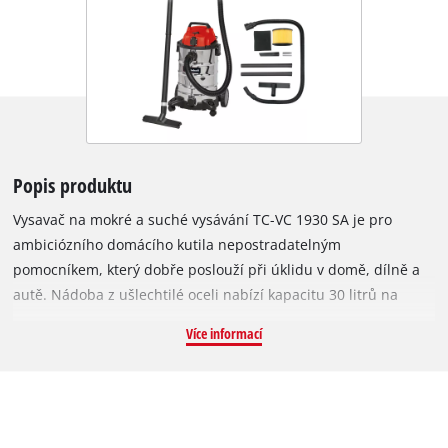
Popis produktu
Vysavač na mokré a suché vysávání TC-VC 1930 SA je pro
ambiciózního domácího kutila nepostradatelným
pomocníkem, který dobře poslouží při úklidu v domě, dílně a
autě. Nádoba z ušlechtilé oceli nabízí kapacitu 30 litrů na
nečistoty a tekutiny, které lze rychle a pohodlně odstranit
Více informací
pomocí vypouštěcího ventilu. K dispozici je také praktická
ofukovací přípojka. Integrovaná zásuvka s automatickou funkcí
a odloženým vypnutím umožňuje použití jako odsávací
zařízení pro elektrické nářadí. Vysavač TC-VC 1930 SA je
vybaven 2,5 m sací hadicí, třídílnou plastovou sací trubicí,