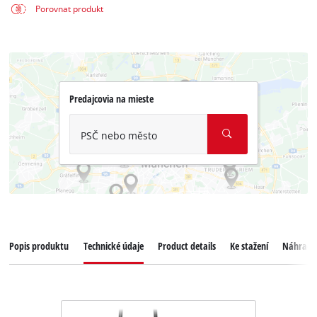
Porovnat produkt
Predajcovia na mieste
PSČ nebo město
Popis produktu
Technické údaje
Product details
Ke stažení
Náhradní