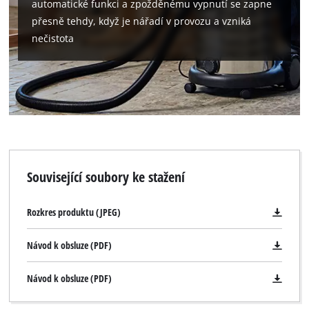
automatické funkci a zpožděnému vypnutí se zapne
přesně tehdy, když je nářadí v provozu a vzniká
nečistota
Související soubory ke stažení
Rozkres produktu (JPEG)
Návod k obsluze (PDF)
Návod k obsluze (PDF)