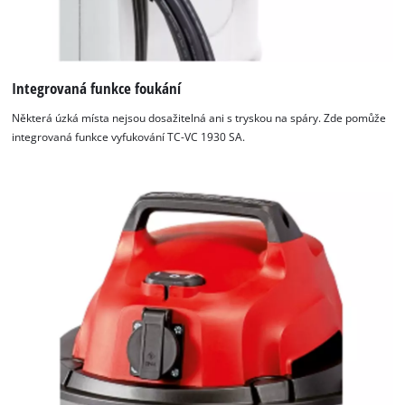
Integrovaná funkce foukání
Některá úzká místa nejsou dosažitelná ani s tryskou na spáry. Zde pomůže
integrovaná funkce vyfukování TC-VC 1930 SA.
K načtení služby Google Maps
potřebujeme váš souhlas!
This content is not permitted to load due
to trackers that are not disclosed to the
visitor. The website owner needs to setup
the site with their CMP to add this content
to the list of technologies used.
Powered by
Usercentrics Consent
Management Platform