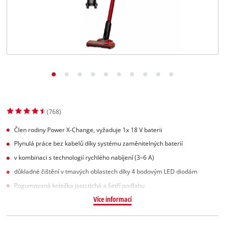
Slovenský
SK
Slovenský
English
(768)
Člen rodiny Power X-Change, vyžaduje 1x 18 V baterii
Plynulá práce bez kabelů díky systému zaměnitelných baterií
v kombinaci s technologií rychlého nabíjení (3–6 A)
důkladné čištění v tmavých oblastech díky 4 bodovým LED diodám
Pogumovaná kolečka jsou tichá a šetří podlahu
Více informací