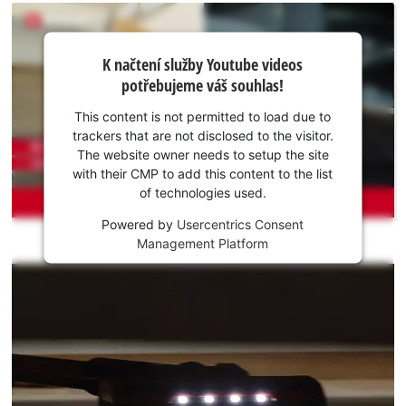
hodí pro vysávání na těžko dostupných místech, například
mezi sedadly v autě. K chodu vysavače postačí jediné stisknutí
K načtení
vypínače. Tlačítko napájení není nutné trvale držet. Obsahem
K načtení služby Youtube videos
služby
balení aku vysavače není baterie ani nabíječka, ty jsou však k
potřebujeme váš souhlas!
Youtube
dispozici samostatně.
potřebujeme
This content is not permitted to load due to
váš souhlas!
trackers that are not disclosed to the visitor.
The website owner needs to setup the site
This
with their CMP to add this content to the list
content
of technologies used.
is
not
Powered by
Usercentrics Consent
permitted
Management Platform
to
load
due
to
trackers
that
are
not