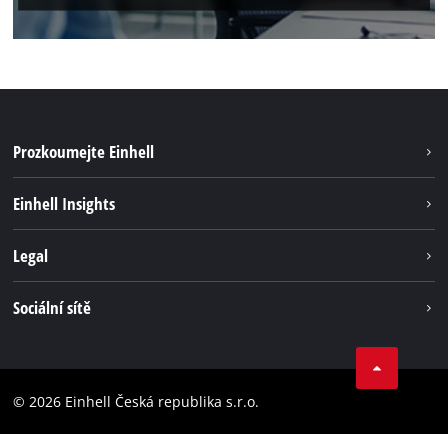
Prozkoumejte Einhell
Udržateľnosť
Einhell Insights
Servis
O nás
Legal
Systém akumulátorů
Kariéra
Bezúhlíková energie
Impressum
Sociální sítě
Einhell celosvětově
Ochrana osobných údajov
Facebook
Dodržování předpisů
YouTube
Prohlášení o přístupnosti
© 2026 Einhell Česká republika s.r.o.
Instagram