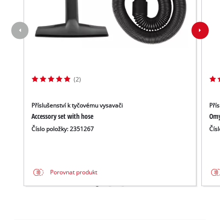
(2)
Příslušenství k tyčovému vysavači
Pří
Accessory set with hose
Omyv
Číslo položky: 2351267
Čís
Porovnat produkt