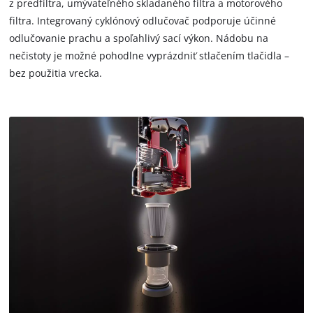
z predfiltra, umývateľného skladaného filtra a motorového
filtra. Integrovaný cyklónový odlučovač podporuje účinné
odlučovanie prachu a spoľahlivý sací výkon. Nádobu na
nečistoty je možné pohodlne vyprázdniť stlačením tlačidla –
bez použitia vrecka.
K načtení služby Google Maps
potřebujeme váš souhlas!
This content is not permitted to load due