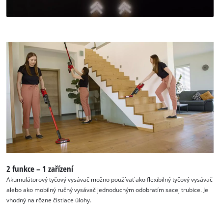
to trackers that are not disclosed to the
visitor. The website owner needs to setup
the site with their CMP to add this content
to the list of technologies used.
Powered by
Usercentrics Consent
Management Platform
2 funkce – 1 zařízení
Akumulátorový tyčový vysávač možno používať ako flexibilný tyčový vysávač
alebo ako mobilný ručný vysávač jednoduchým odobratím sacej trubice. Je
vhodný na rôzne čistiace úlohy.