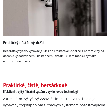
Praktický nástěnný držák
Bezdrátový tyčový vysavač je uklizen prostorově úsporně a přitom vždy na
dosah díky dodávanému nástěnnému držáku. V něm mohou být také
uložené různé hubice.
Praktické, čisté, bezsáčkové
Efektivní trojitý filtrační systém s cyklonovou technologií
Akumulátorový tyčový vysávač Einhell TE-SV 18 Li-Solo je
vybavený trojstupňovým filtračným systémom pozostávajúcim