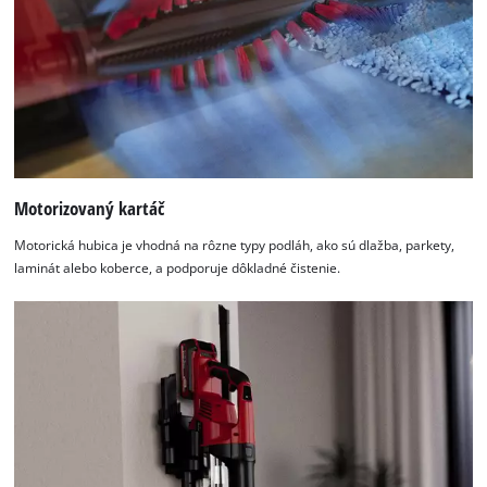
Motorizovaný kartáč
Motorická hubica je vhodná na rôzne typy podláh, ako sú dlažba, parkety,
laminát alebo koberce, a podporuje dôkladné čistenie.