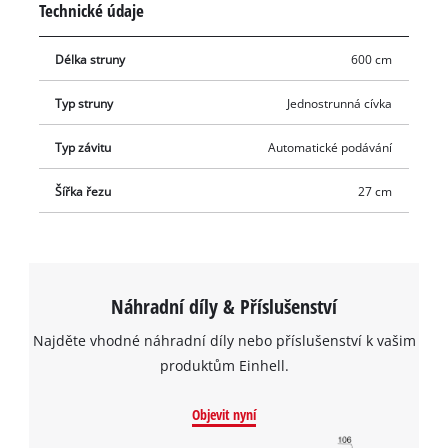
Technické údaje
Délka struny
600 cm
Typ struny
Jednostrunná cívka
Typ závitu
Automatické podávání
Šířka řezu
27 cm
Náhradní díly & Příslušenství
Najděte vhodné náhradní díly nebo příslušenství k vašim
produktům Einhell.
Objevit nyní
K načtení služby Google Maps