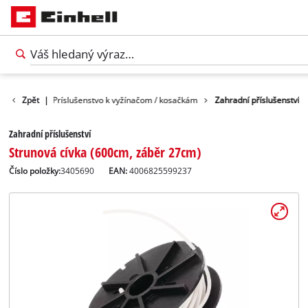
lušenstvo
Zpět
|
Príslušenstvo k vyžínačom / kosačkám
Zahradní příslušenství
Zahradní příslušenství
Strunová cívka (600cm, záběr 27cm)
Číslo položky:
3405690
EAN:
4006825599237