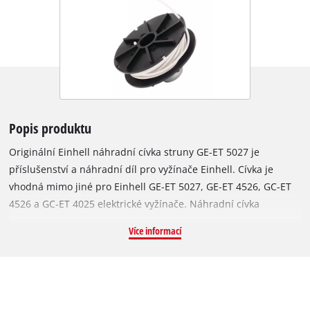
Popis produktu
Originální Einhell náhradní cívka struny GE-ET 5027 je
příslušenství a náhradní díl pro vyžínače Einhell. Cívka je
vhodná mimo jiné pro Einhell GE-ET 5027, GE-ET 4526, GC-ET
4526 a GC-ET 4025 elektrické vyžínače. Náhradní cívka
obsahuje odolnou jednoduchou nylonovou strunu. Struna je
Více informací
dlouhá 6 metrů a má průměr 1,6 mm. Automatický
mechanismus odvíjení spolehlivě podává nylonovou strunu a
zajišťuje optimální šířku sečení až 27 cm. Díky tomu lze
vysokou trávu, plevel a trávník efektivně sekat a zastřihovat.