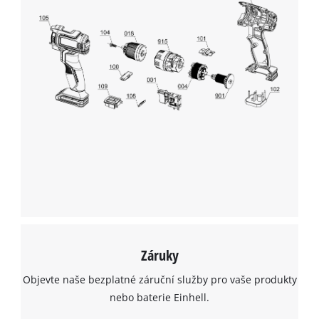
potřebujeme váš souhlas!
This content is not permitted to load due
to trackers that are not disclosed to the
visitor. The website owner needs to setup
the site with their CMP to add this content
to the list of technologies used.
Powered by
Usercentrics Consent
Management Platform
Záruky
Objevte naše bezplatné záruční služby pro vaše produkty
nebo baterie Einhell.