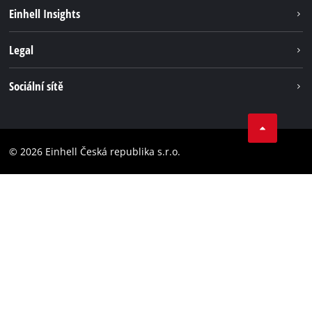
Udržateľnosť
Einhell Insights
Servis
O nás
Legal
Systém akumulátorů
Kariéra
Bezúhlíková energie
Impressum
Sociální sítě
Einhell celosvětově
Ochrana osobných údajov
Facebook
Dodržování předpisů
YouTube
Prohlášení o přístupnosti
© 2026 Einhell Česká republika s.r.o.
Instagram