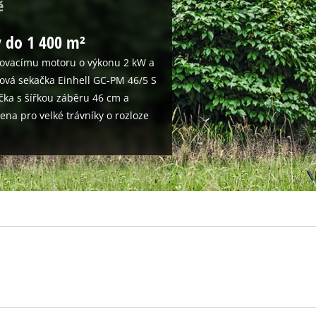
ě
 do 1 400 m²
lovacímu motoru o výkonu 2 kW a
ová sekačka Einhell GC-PM 46/5 S
čka s šířkou záběru 46 cm a
a pro velké trávníky o rozloze