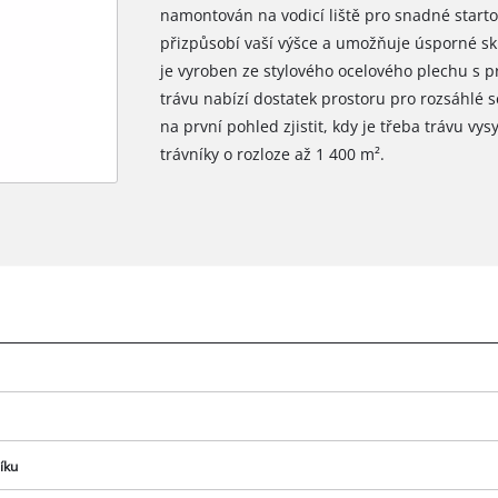
namontován na vodicí liště pro snadné startov
přizpůsobí vaší výšce a umožňuje úsporné skl
je vyroben ze stylového ocelového plechu s 
trávu nabízí dostatek prostoru pro rozsáhlé s
na první pohled zjistit, kdy je třeba trávu v
trávníky o rozloze až 1 400 m².
íku