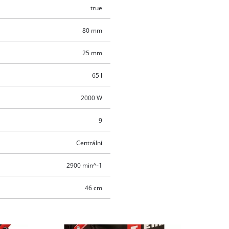
true
80 mm
25 mm
65 l
2000 W
9
Centrální
2900 min^-1
46 cm