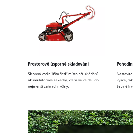
Prostorově úsporné skladování
Pohodln
Sklopná vodicí lišta šetří místo při ukládání
Nastavitel
akumulátorové sekačky, která se vejde i do
výšce, ta
nejmenší zahradní kůlny.
šetrně k 