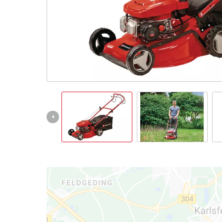
Slovenský
SK
Slovenský
English