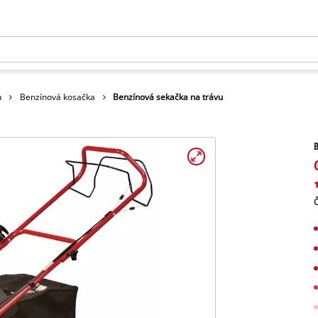
u
Benzínová kosačka
Benzínová sekačka na trávu
B
Č