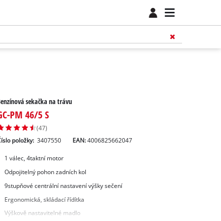
enzínová sekačka na trávu
GC-PM 46/5 S
(47)
íslo položky:
3407550
EAN:
4006825662047
1 válec, 4taktní motor
Odpojitelný pohon zadních kol
9stupňové centrální nastavení výšky sečení
Ergonomická, skládací řídítka
Výškově nastavitelné madlo