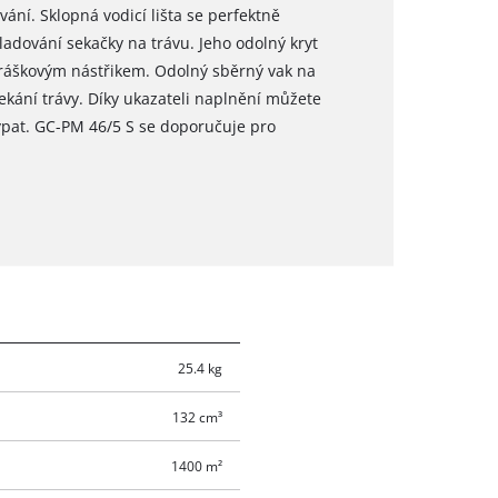
ání. Sklopná vodicí lišta se perfektně
adování sekačky na trávu. Jeho odolný kryt
práškovým nástřikem. Odolný sběrný vak na
ekání trávy. Díky ukazateli naplnění můžete
ysypat. GC-PM 46/5 S se doporučuje pro
25.4 kg
132 cm³
1400 m²