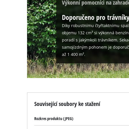
Výkonní pomocníci na zahrad
Doporučeno pro trávníky
Díky robustnímu čtyřtaktnímu spa
objemu 132 cm³ si výkonná benzín
poradí s jakýmkoli trávníkem. Seka
samojízdným pohonem je doporučen
až 1 400 m².
Související soubory ke stažení
Rozkres produktu (JPEG)