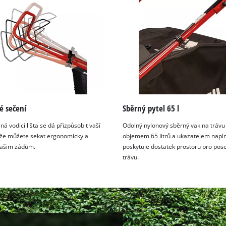
visitor. The website owner needs to setup
the site with their CMP to add this content
to the list of technologies used.
Powered by
Usercentrics Consent
Management Platform
é sečení
Sběrný pytel 65 l
ná vodicí lišta se dá přizpůsobit vaší
Odolný nylonový sběrný vak na trávu
kže můžete sekat ergonomicky a
objemem 65 litrů a ukazatelem napl
vašim zádům.
poskytuje dostatek prostoru pro po
trávu.