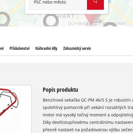
PSČ nebo město
ení
Příslušenství
Náhradní díly
Zákaznický servis
Popis produktu
Benzínová sekačka GC-PM 46/5 S je robustní a 
spolehlivý pomocník při sekání rozsáhlých tra
motor má vysoký točivý moment a odpojitelný 
Díky devítistupňovému centrálnímu nastavení 
přesně nastavit na požadovanou výšku sečení