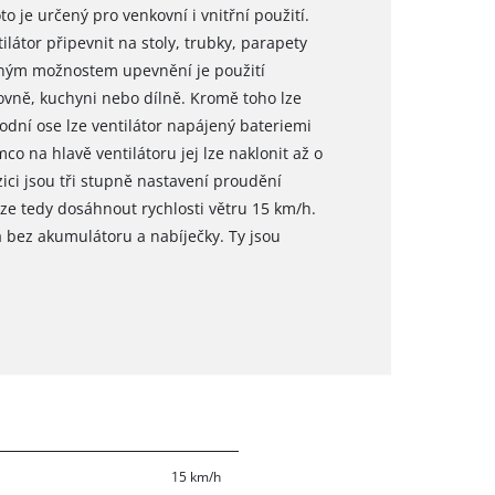
o je určený pro venkovní i vnitřní použití.
átor připevnit na stoly, trubky, parapety
četným možnostem upevnění je použití
covně, kuchyni nebo dílně. Kromě toho lze
dní ose lze ventilátor napájený bateriemi
co na hlavě ventilátoru jej lze naklonit až o
zici jsou tři stupně nastavení proudění
e tedy dosáhnout rychlosti větru 15 km/h.
á bez akumulátoru a nabíječky. Ty jsou
15 km/h