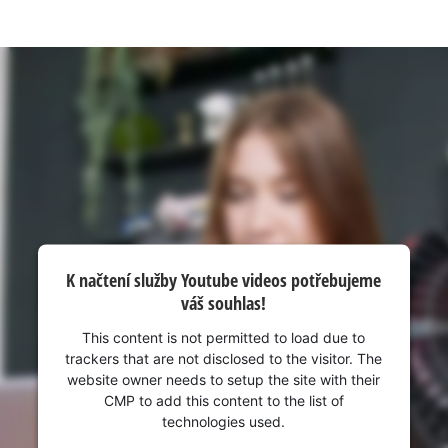
visitor. The website owner needs to setup
the site with their CMP to add this content
to the list of technologies used.
Powered by
Usercentrics Consent
Management Platform
K načtení služby Youtube videos potřebujeme
váš souhlas!
This content is not permitted to load due to
trackers that are not disclosed to the visitor. The
website owner needs to setup the site with their
CMP to add this content to the list of
technologies used.