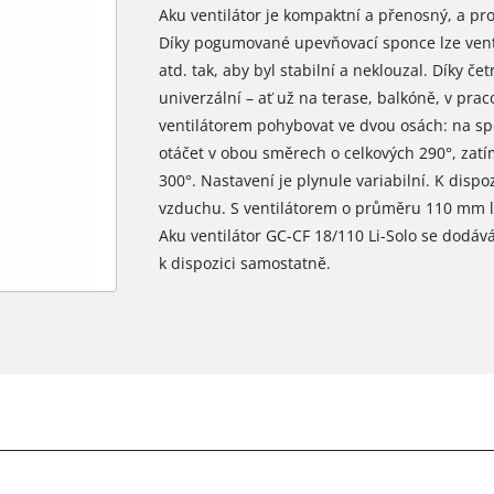
Aku ventilátor je kompaktní a přenosný, a prot
Díky pogumované upevňovací sponce lze ventil
atd. tak, aby byl stabilní a neklouzal. Díky 
univerzální – ať už na terase, balkóně, v pra
ventilátorem pohybovat ve dvou osách: na spo
otáčet v obou směrech o celkových 290°, zatím
300°. Nastavení je plynule variabilní. K dispo
vzduchu. S ventilátorem o průměru 110 mm lz
Aku ventilátor GC-CF 18/110 Li-Solo se dodáv
k dispozici samostatně.