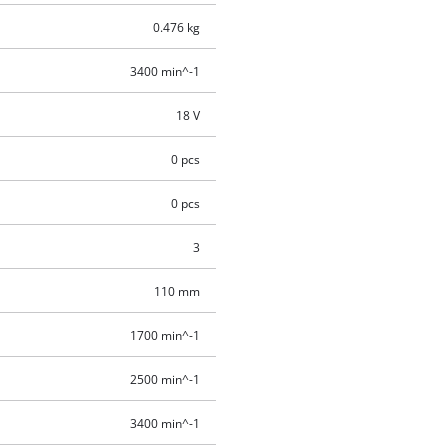
0.476 kg
3400 min^-1
18 V
0 pcs
0 pcs
3
110 mm
1700 min^-1
2500 min^-1
3400 min^-1