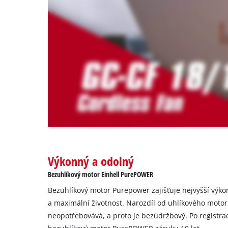
are
not
disclosed
to
the
visitor.
The
website
owner
needs
to
setup
the
site
with
Výkonný a odolný
their
Bezuhlíkový motor Einhell PurePOWER
CMP
to
Bezuhlíkový motor Purepower zajišťuje nejvyšší výko
add
a maximální životnost. Narozdíl od uhlíkového moto
this
neopotřebovává, a proto je bezúdržbový. Po registra
content