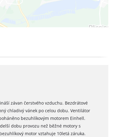
přináší závan čerstvého vzduchu. Bezdrátové
emný chladivý vánek po celou dobu. Ventilátor
e poháněno bezuhlíkovým motorem Einhell.
a delší dobu provozu než běžné motory s
a bezuhlíkový motor vztahuje 10letá záruka.