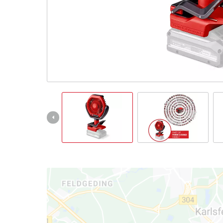
Slovenský
SK
Slovenský
English