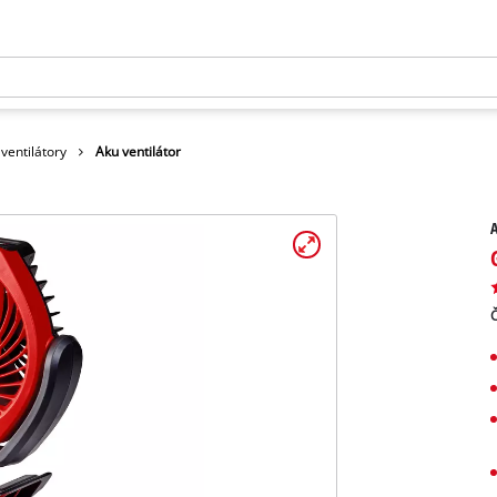
ventilátory
Aku ventilátor
A
Č