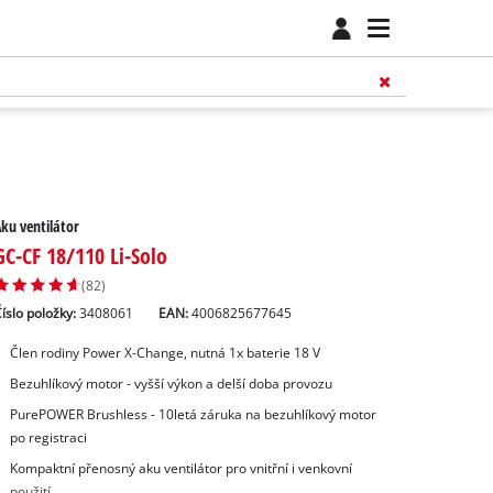
ku ventilátor
GC-CF 18/110 Li-Solo
(82)
íslo položky:
3408061
EAN:
4006825677645
Člen rodiny Power X-Change, nutná 1x baterie 18 V
Bezuhlíkový motor - vyšší výkon a delší doba provozu
PurePOWER Brushless - 10letá záruka na bezuhlíkový motor
po registraci
Kompaktní přenosný aku ventilátor pro vnitřní i venkovní
použití