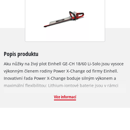
Popis produktu
Aku nůžky na živý plot Einhell GE-CH 18/60 Li-Solo jsou vysoce
výkonným členem rodiny Power X-Change od firmy Einhell.
Inovativní řada Power X-Change boduje silným výkonem a
maximální flexibilitou: Lithium-iontové baterie jsou v rámci
přístrojů systémové řady Einhell kompatibilní bez jakýchkoli
Více informací
omezení. Každá systémová baterie může být použita s
jakýmkoli přístrojem Power X-Change. V tomto ohledu
neexistují pro zahradní přístroje a nářadí žádná omezení, což
se týká celé produktové rodiny „Power X-Change“. Čepele jsou
vyrobeny z laserem řezané a diamantem broušené oceli a jsou