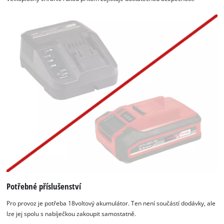
This content is not permitted to load due
to trackers that are not disclosed to the
visitor. The website owner needs to setup
the site with their CMP to add this content
to the list of technologies used.
Powered by
Usercentrics Consent
Management Platform
Potřebné příslušenství
Pro provoz je potřeba 18voltový akumulátor. Ten není součástí dodávky, ale
lze jej spolu s nabíječkou zakoupit samostatně.