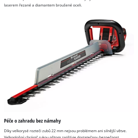
laserem řezané a diamantem broušené oceli.
Péče o zahradu bez námahy
K načtení služby Google Maps
potřebujeme váš souhlas!
Díky velkorysé rozteči zubů 22 mm nejsou problémem ani silnější větve.
Velkoplošný chránič rukou přitom zajišťuje dostatečnou bezpečnost.