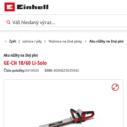
Záhradné nožnice / píly
Zpět
|
Nožnice na živé ploty
Aku nůžky na živý plot
Aku nůžky na živý plot
GE-CH 18/60 Li-Solo
Číslo položky:
3410930
EAN:
4006825635942