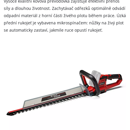
Vysoce kvalitní kovová převodovka zajišťuje efektivní přenos
are
not
síly a dlouhou životnost. Zachytávač odřezků optimálně odvádí
disclosed
odpadní materiál z horní části živého plotu během práce. Úzká
to
přední rukojeť je vybavena mikrospínačem: nůžky na živý plot
the
se automaticky zastaví, jakmile ruce opustí rukojeť.
visitor.
The
website
owner
needs
to
setup
the
site
with
their
CMP
to
add
this
content
to