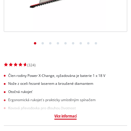
Slovenský
SK
Slovenský
English
(324)
Člen rodiny Power X-Change, vyžadována je baterie 1 x 18 V
Nože z oceli řezané laserem a broušené diamantem
Otočná rukojeť
Ergonomická rukojeť s prakticky umístěným spínačem
Kovová převodovka pro dlouhou životnost
Více informací