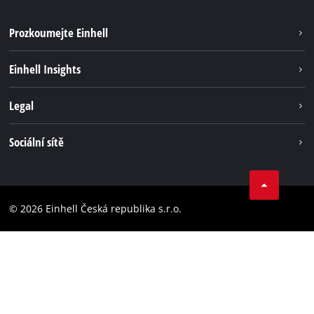
Prozkoumejte Einhell
Udržateľnosť
Einhell Insights
Servis
O nás
Legal
Systém akumulátorů
Kariéra
Bezúhlíková energie
Impressum
Sociální sítě
Einhell celosvětově
Ochrana osobných údajov
Facebook
Dodržování předpisů
YouTube
Prohlášení o přístupnosti
© 2026 Einhell Česká republika s.r.o.
Instagram