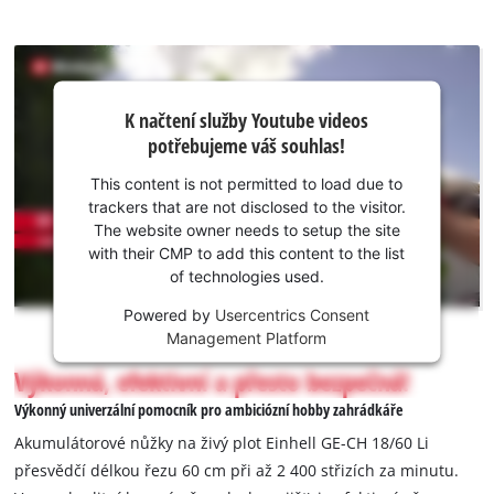
K načtení
K načtení služby Youtube videos
služby
potřebujeme váš souhlas!
Youtube
potřebujeme
This content is not permitted to load due to
váš souhlas!
trackers that are not disclosed to the visitor.
The website owner needs to setup the site
This
with their CMP to add this content to the list
content
of technologies used.
is
not
Powered by
Usercentrics Consent
permitted
Management Platform
to
Výkonná, efektivní a přesto bezpečná!
load
due
Výkonný univerzální pomocník pro ambiciózní hobby zahrádkáře
to
Akumulátorové nůžky na živý plot Einhell GE-CH 18/60 Li
trackers
přesvědčí délkou řezu 60 cm při až 2 400 střizích za minutu.
that