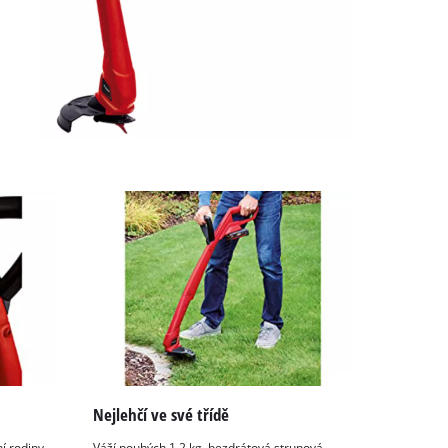
Nejlehčí ve své třídě
í rodiny
Váží pouhých 1,2 kg, bezdrátová strunová