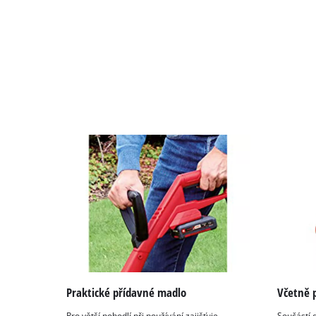
Praktické přídavné madlo
Včetně p
Pro větší pohodlí při používání zajišťuje
Součástí d