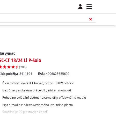
ku vyžínač
GC-CT 18/24 Li P-Solo
(204)
íslo položky:
3411104
EAN:
4006825635690
Člen rodiny Power X-Change, nutné 1×18V baterie
Bez únavy a obratná práce díky nízké hmotnosti
Pohodlné ovládání oběma rukama díky přídavnému madlu
Kryt a madlo z nárazuvzdorného kvalitního plastu
Součástí je 20 plastových čepelí