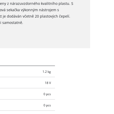
eny z nárazuvzdorného kvalitního plastu. S
unová sekačka výkonným nástrojem s
 je dodáván včetně 20 plastových čepelí.
ci samostatně.
1.2 kg
18 V
0 pcs
0 pcs