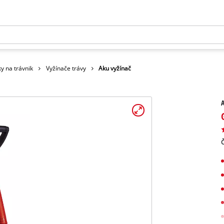
y na trávnik
Vyžínače trávy
Aku vyžínač
A
Č