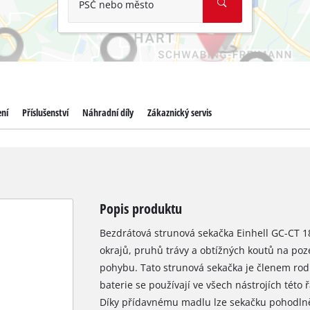
PSČ nebo město
ení
Příslušenství
Náhradní díly
Zákaznický servis
Popis produktu
Bezdrátová strunová sekačka Einhell GC-CT 1
okrajů, pruhů trávy a obtížných koutů na po
pohybu. Tato strunová sekačka je členem ro
baterie se používají ve všech nástrojích této 
Díky přídavnému madlu lze sekačku pohodlně