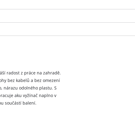
náší radost z práce na zahradě.
 rohy bez kabelů a bez omezení
o, nárazu odolného plastu. S
racuje aku vyžínač naplno v
u součástí balení.
K načtení služby Google Maps
potřebujeme váš souhlas!
This content is not permitted to load due
to trackers that are not disclosed to the