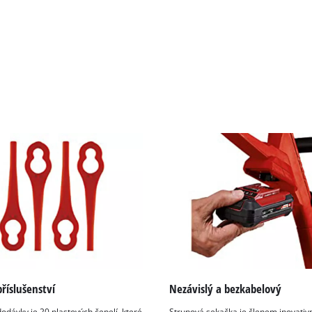
visitor. The website owner needs to setup
the site with their CMP to add this content
to the list of technologies used.
Powered by
Usercentrics Consent
Management Platform
říslušenství
Nezávislý a bezkabelový
odávky je 20 plastových čepelí, které
Strunová sekačka je členem inovativn