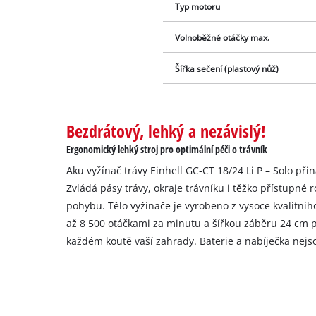
Typ motoru
Volnoběžné otáčky max.
Šířka sečení (plastový nůž)
Bezdrátový, lehký a nezávislý!
Ergonomický lehký stroj pro optimální péči o trávník
Aku vyžínač trávy Einhell GC-CT 18/24 Li P – Solo při
Zvládá pásy trávy, okraje trávníku i těžko přístupné
pohybu. Tělo vyžínače je vyrobeno z vysoce kvalitníh
až 8 500 otáčkami za minutu a šířkou záběru 24 cm p
každém koutě vaší zahrady. Baterie a nabíječka nejso