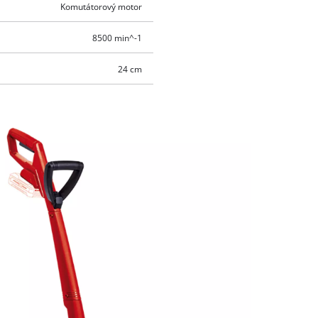
Komutátorový motor
8500 min^-1
24 cm