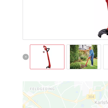
Slovenský
SK
Slovenský
English