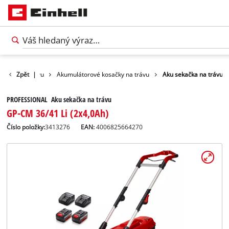
osačky na trávu
Zpět
|
Akumulátorové kosačky na trávu
Aku sekačka na trávu
PROFESSIONAL Aku sekačka na trávu
GP-CM 36/41 Li (2x4,0Ah)
Číslo položky:
3413276
EAN:
4006825664270