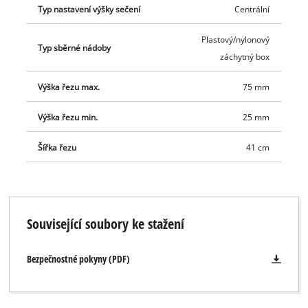
Typ nastavení výšky sečení
Centrální
Plastový/nylonový
Typ sběrné nádoby
záchytný box
Výška řezu max.
75 mm
Výška řezu min.
25 mm
Šířka řezu
41 cm
Související soubory ke stažení
K načtení služby Google Maps
Bezpečnostné pokyny (PDF)
potřebujeme váš souhlas!
This content is not permitted to load due