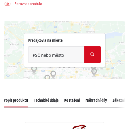
Porovnat produkt
Predajcovia na mieste
PSČ nebo město
Popis produktu
Technické údaje
Ke stažení
Náhradní díly
Zákaznický