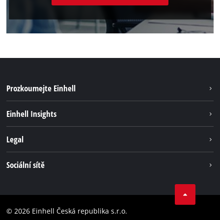
Prozkoumejte Einhell
Udržateľnosť
Einhell Insights
Servis
O nás
Legal
Systém akumulátorů
Kariéra
Bezúhlíková energie
Impressum
Sociální sítě
Einhell celosvětově
Ochrana osobných údajov
Facebook
Dodržování předpisů
YouTube
Prohlášení o přístupnosti
© 2026 Einhell Česká republika s.r.o.
Instagram