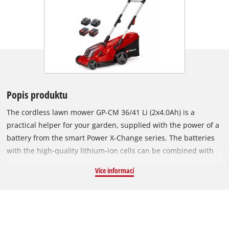
Popis produktu
The cordless lawn mower GP-CM 36/41 Li (2x4.0Ah) is a
practical helper for your garden, supplied with the power of a
battery from the smart Power X-Change series. The batteries
with the high-quality lithium-ion cells can be combined with
all members of the Power X-Change family. The device is
Více informací
powered by the Einhell PurePOWER brushless motor. This
brushless motor offers more power and a longer running time
than conventional carbon brush motors. After registering
online, the brushless motor comes with a 10-year warranty.
The highwheeler with large wheels that are gentle on the lawn