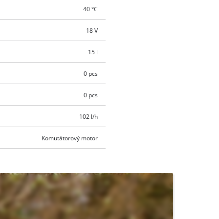
40 °C
18 V
15 l
0 pcs
0 pcs
102 l/h
Komutátorový motor