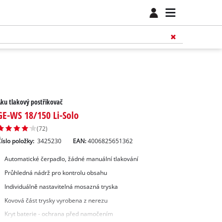
ku tlakový postřikovač
GE-WS 18/150 Li-Solo
(72)
íslo položky:
3425230
EAN:
4006825651362
Automatické čerpadlo, žádné manuální tlakování
Průhledná nádrž pro kontrolu obsahu
Individuálně nastavitelná mosazná tryska
Kovová část trysky vyrobena z nerezu
Kryt baterie - ochrana před namočením