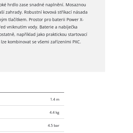
roké hrdlo zase snadné naplnění. Mosaznou
Vaší zahrady. Robustní kovová stříkací násada
m tlačítkem. Prostor pro baterii Power X-
řed vniknutím vody. Baterie a nabíječka
statně, například jako praktickou startovací
 lze kombinovat se všemi zařízeními PXC.
1.4 m
4.4 kg
4.5 bar