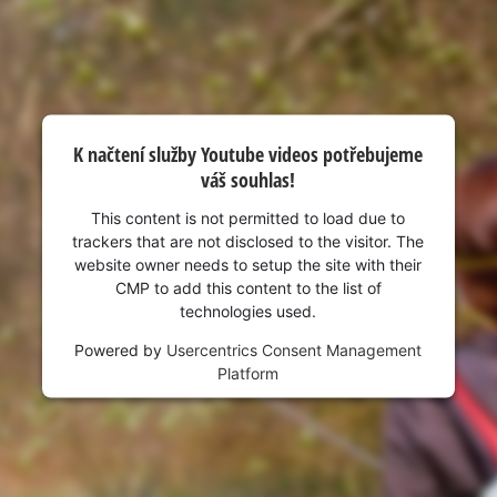
visitor. The website owner needs to setup
the site with their CMP to add this content
to the list of technologies used.
Powered by
Usercentrics Consent
Management Platform
K načtení služby Youtube videos potřebujeme
váš souhlas!
This content is not permitted to load due to
trackers that are not disclosed to the visitor. The
website owner needs to setup the site with their
CMP to add this content to the list of
technologies used.
Powered by
Usercentrics Consent Management
Platform