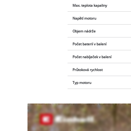
Max. teplota kapaliny
Napětí motoru
Objem nádrže
Počet baterií v balení
Počet nabíječek v balení
Průtoková rychlost
Typ motoru
K načtení
služby