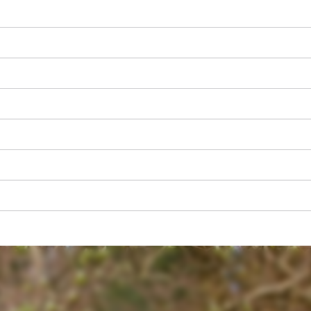
K načtení služby Google Maps
potřebujeme váš souhlas!
This content is not permitted to load due
to trackers that are not disclosed to the