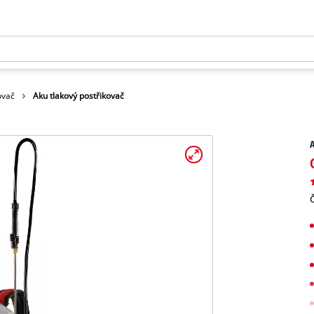
ovač
Aku tlakový postřikovač
A
Č