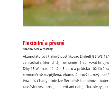
website
owner
needs
to
setup
the
site
with
Flexibilní a přesné
their
Snadná péče o rostliny
CMP
to
Akumulátorový tlakový postřikovač Einhell GE-WS 18/1
add
zahrádkáře, kteří chtějí rovnoměrně aplikovat hnojiva
this
Díky 18 W, maximálně 4,5 baru a průtoku 102 litrů z
content
rovnoměrně rozptýlena. Akumulátorový tlakový postři
to
the
Power X-Change, kde lze flexibilně kombinovat bater
list
Dodávka nezahrnuje baterii ani nabíječku, ale ty jso
of
technologies
used.