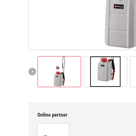
Slovenský
SK
Slovenský
English
Online partner