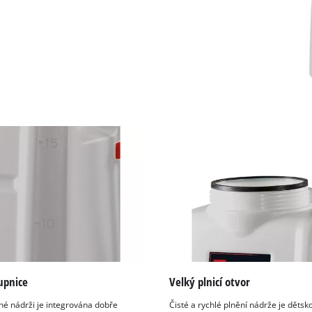
upnice
Velký plnicí otvor
né nádrži je integrována dobře
Čisté a rychlé plnění nádrže je dětsk