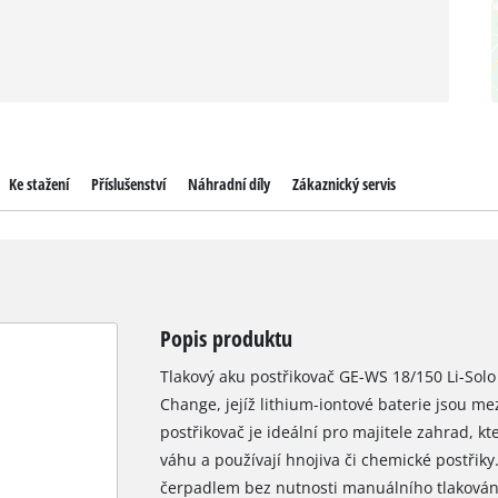
Ke stažení
Příslušenství
Náhradní díly
Zákaznický servis
Popis produktu
Tlakový aku postřikovač GE-WS 18/150 Li-Solo
Change, jejíž lithium-iontové baterie jsou me
postřikovač je ideální pro majitele zahrad, k
váhu a používají hnojiva či chemické postřik
čerpadlem bez nutnosti manuálního tlakování.