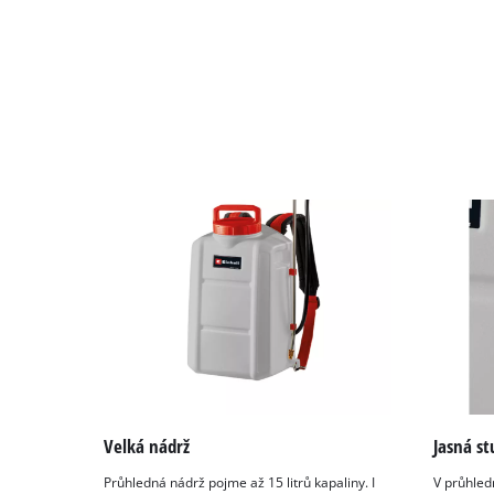
Powered
by
Usercentrics
Consent
Management
Platform
Velká nádrž
Jasná st
Průhledná nádrž pojme až 15 litrů kapaliny. I
V průhled