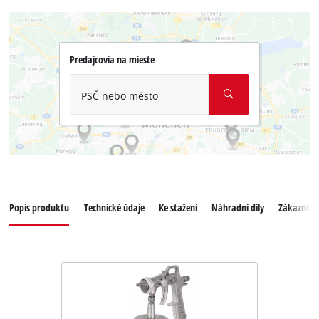
Predajcovia na mieste
PSČ nebo město
Popis produktu
Technické údaje
Ke stažení
Náhradní díly
Zákaznický