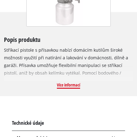
Popis produktu
Stříkací pistole s přísavkou nabízí domácím kutilům široké
možnosti využití při natírání a lakování v domácnosti, dílně a
garáži. Přísavka umožňuje flexibilní manipulaci se stříkací
pistolí, aniž by obsah kelímku vytékal. Pomocí bodového /
širokopásmového regulátoru lze stříkací obraz stříkací pistole
Více informací
přesně nastavit pro daný úkol. Otočná tryska umožňuje
plynulé nastavení širokého paprsku od horizontálního po
vertikální. Nanášenou barvu lze pečlivě dávkovat díky
regulátoru objemu barvy. Díky svému velkorysému objemu 1
litr umožňuje přísavka delší pracovní nasazení. Vsuvka pro
Technické údaje
připojení k rychlospojce na stlačený vzduch je součástí
dodávky.