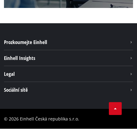
Prozkoumejte Einhell
Udržateľnosť
Einhell Insights
Servis
O nás
Legal
Systém akumulátorů
Kariéra
Bezúhlíková energie
Impressum
Sociální sítě
Einhell celosvětově
Ochrana osobných údajov
Facebook
Dodržování předpisů
YouTube
Prohlášení o přístupnosti
© 2026 Einhell Česká republika s.r.o.
Instagram