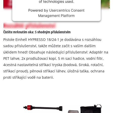
of technologies used.
is
not
Powered by
Usercentrics Consent
permitted
Management Platform
to
Rozsáhlé příslušenství
load
due
Čistěte mrknutím oka: S vhodným příslušenstvím
to
Pistole Einhell HYPRESSO 18/24-1 je dodávána s rozsáhlou
trackers
sadou příslušenství, takže můžete začít s vaším dalším
that
úklidem hned! Obsahuje následující příslušenství: Adaptér na
are
not
PET lahve, 2x prodlužovací kopí, 5 m sací hadice, vodní filtr,
disclosed
4cestná nastavitelná stříkací tryska (bodová, široká, rotační,
to
stříkací proud), pěnová stříkací láhev, úložná taška, ochrana
the
proti stříkající vodě na baterii.
visitor.
The
website
owner
needs
to
setup