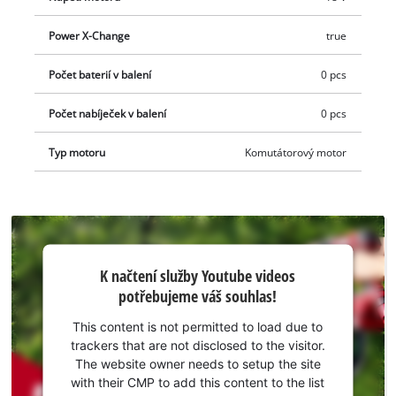
Power X-Change
true
Počet baterií v balení
0 pcs
Počet nabíječek v balení
0 pcs
Typ motoru
Komutátorový motor
K načtení
K načtení služby Youtube videos
služby
potřebujeme váš souhlas!
Youtube
potřebujeme
This content is not permitted to load due to
váš souhlas!
trackers that are not disclosed to the visitor.
The website owner needs to setup the site
This
with their CMP to add this content to the list
content