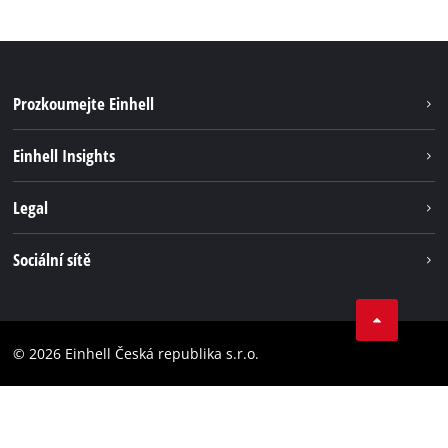
Prozkoumejte Einhell
Udržateľnosť
Einhell Insights
Servis
O nás
Legal
Systém akumulátorů
Kariéra
Bezúhlíková energie
Impressum
Sociální sítě
Einhell celosvětově
Ochrana osobných údajov
Facebook
Dodržování předpisů
YouTube
Prohlášení o přístupnosti
© 2026 Einhell Česká republika s.r.o.
Instagram