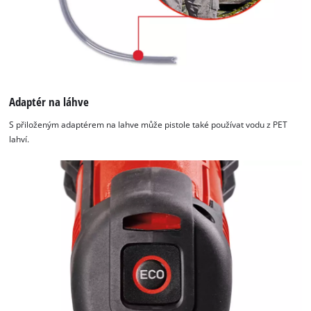
Adaptér na láhve
S přiloženým adaptérem na lahve může pistole také používat vodu z PET
lahví.
K načtení služby Google Maps
potřebujeme váš souhlas!
This content is not permitted to load due
to trackers that are not disclosed to the
visitor. The website owner needs to setup
the site with their CMP to add this content
to the list of technologies used.
Powered by
Usercentrics Consent