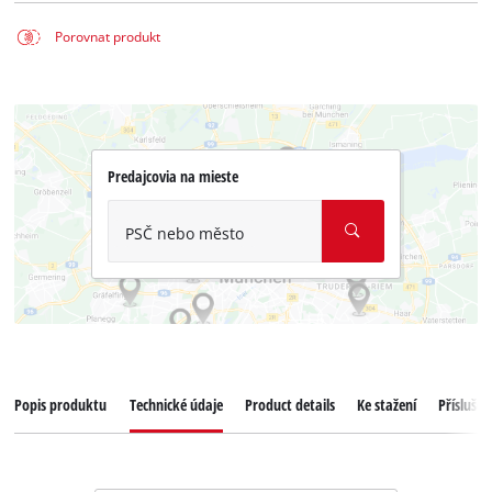
Porovnat produkt
Predajcovia na mieste
PSČ nebo město
Popis produktu
Technické údaje
Product details
Ke stažení
Příslušen