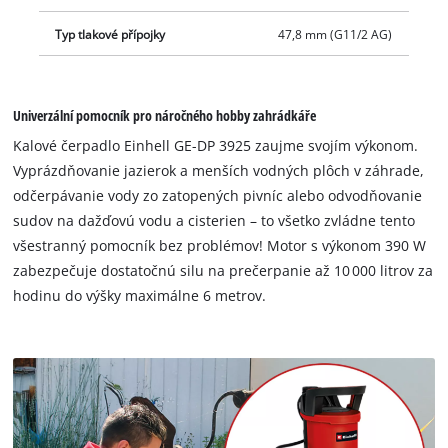
Typ tlakové přípojky
47,8 mm (G11/2 AG)
Univerzální pomocník pro náročného hobby zahrádkáře
Kalové čerpadlo Einhell GE-DP 3925 zaujme svojím výkonom.
Vyprázdňovanie jazierok a menších vodných plôch v záhrade,
odčerpávanie vody zo zatopených pivníc alebo odvodňovanie
sudov na dažďovú vodu a cisterien – to všetko zvládne tento
všestranný pomocník bez problémov! Motor s výkonom 390 W
zabezpečuje dostatočnú silu na prečerpanie až 10 000 litrov za
hodinu do výšky maximálne 6 metrov.