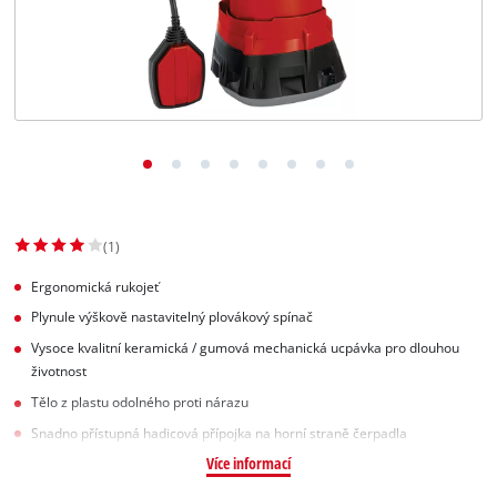
Slovenský
SK
Slovenský
English
(1)
Ergonomická rukojeť
Plynule výškově nastavitelný plovákový spínač
Vysoce kvalitní keramická / gumová mechanická ucpávka pro dlouhou
životnost
Tělo z plastu odolného proti nárazu
Snadno přístupná hadicová přípojka na horní straně čerpadla
Více informací