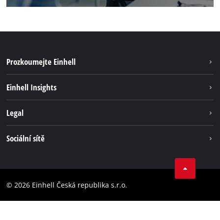
Prozkoumejte Einhell
Udržateľnosť
Einhell Insights
Servis
O nás
Legal
Systém akumulátorů
Kariéra
Bezúhlíková energie
Impressum
Sociální sítě
Einhell celosvětově
Ochrana osobných údajov
Facebook
Dodržování předpisů
YouTube
Prohlášení o přístupnosti
© 2026 Einhell Česká republika s.r.o.
Instagram