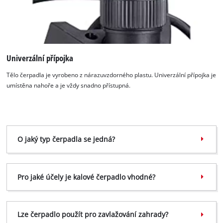
potřebujeme váš souhlas!
This content is not permitted to load due
to trackers that are not disclosed to the
visitor. The website owner needs to setup
Univerzální přípojka
the site with their CMP to add this content
to the list of technologies used.
Tělo čerpadla je vyrobeno z nárazuvzdorného plastu. Univerzální přípojka je
Powered by
Usercentrics Consent
umístěna nahoře a je vždy snadno přístupná.
Management Platform
O jaký typ čerpadla se jedná?
Pro jaké účely je kalové čerpadlo vhodné?
Lze čerpadlo použít pro zavlažování zahrady?