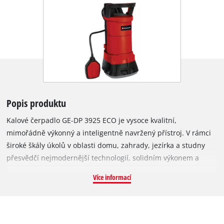
Popis produktu
Kalové čerpadlo GE-DP 3925 ECO je vysoce kvalitní,
mimořádně výkonný a inteligentně navržený přístroj. V rámci
široké škály úkolů v oblasti domu, zahrady, jezírka a studny
přesvědčí nejmodernější technologií, solidním výkonem a
optimální energetickou účinností – při příkonu pouze 390
Více informací
wattů čerpadlo každou hodinu vyčerpá až 10 000 litrů
znečištěné vody. Typ GE-DP 3925 je vybaven plynule výškově
nastavitelným plovákovým spínačem, který umožňuje volbu
mezi nepřetržitým provozem a předvolenou výškou hladiny