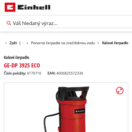
odné čerpadlá
Zpět
|
Ponorná čerpadla na znečištěnou vodu
Kalové čerpadlo
Kalové čerpadlo
GE-DP 3925 ECO
Číslo položky:
4170710
EAN:
4006825572339