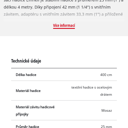
délkou 4 metry. Díky připojení 42 mm (1 1/4") s vnitřním
závitem, adaptéru s vnitřním závitem 33,3 mm (1") a přiložené
mosazné vsuvce s vnějším závitem 33,3 mm (1") je sací hadice
Více informací
Einhell vhodná pro zahradní čerpadla i domácí vodárny nebo
domácí čerpací stanice. Průhledná tkaná hadice s ocelovým
drátem je mimořádně stabilní a proto ideální pro použití s
užitkovou vodou. Součástí sady sací hadice je adaptér s
vnitřním závitem 33,3 mm (1") a mosazná vsuvka s vnějším
Technické údaje
závitem 33,3 mm (1"). Navíc sada obsahuje mosazný sací koš s
integrovaným zpětným ventilem z jemně tkané nerezové oceli.
Délka hadice
400 cm
textilní hadice s ocelovým
Materiál hadice
drátem
Materiál závitu hadicové
Mosaz
přípojky
Průměr hadice
25 mm