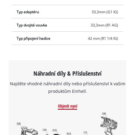
Typ adaptéru
33,3mm (G1 IG)
Typ dvojitá vsuvka
33,3mm (R1 AG)
Typ připojení hadice
42 mm (R1 1/4 IG)
K načtení služby Google Maps
potřebujeme váš souhlas!
Náhradní díly & Příslušenství
This content is not permitted to load due
Najděte vhodné náhradní díly nebo příslušenství k vašim
to trackers that are not disclosed to the
produktům Einhell.
visitor. The website owner needs to setup
the site with their CMP to add this content
Objevit nyní
to the list of technologies used.
Powered by
Usercentrics Consent
Management Platform