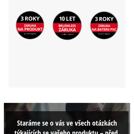
Staráme se o vás ve všech otázkách
týkajících se vašeho produktu – před,