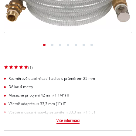
Slovenský
SK
Slovenský
English
(1)
Rozměrově stabilní sací hadice s průměrem 25 mm
Délka: 4 metry
Mosazné připojení 42 mm (1 1/4") IT
Včetně adaptéru s 33,3 mm (1") IT
Včetně mosazné vsuvky se závitem 33,3 mm (1") ET
Více informací