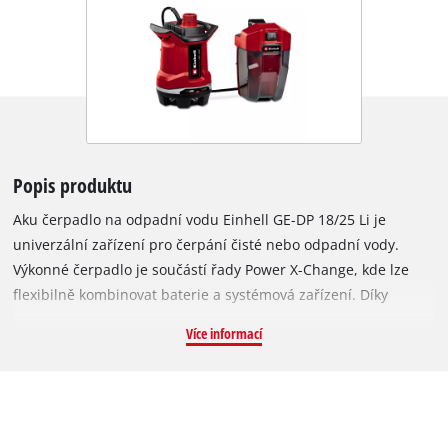
Popis produktu
Aku čerpadlo na odpadní vodu Einhell GE-DP 18/25 Li je
univerzální zařízení pro čerpání čisté nebo odpadní vody.
Výkonné čerpadlo je součástí řady Power X-Change, kde lze
flexibilně kombinovat baterie a systémová zařízení. Díky
baterii lze čerpadlo na odpadní vodu flexibilně používat bez
Více informací
ohledu na připojení k elektrické síti. Baterie je chráněna proti
stříkající vodě robustním bateriovým boxem, který může být
zavěšen na stěnách, sudech s vodou, plotech atd. díky
nástěnnému držáku a upevňovacím hákům. V bateriovém
boxu je integrován držák kabelu pro 5 metrů dlouhý