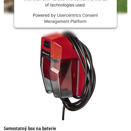
content
of technologies used.
is
not
Powered by
Usercentrics Consent
permitted
Management Platform
to
load
due
to
trackers
that
are
not
disclosed
to
the
visitor.
The
website
owner
needs
to
Samostatný box na baterie
setup