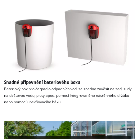
K načtení služby Google Maps
potřebujeme váš souhlas!
This content is not permitted to load due
to trackers that are not disclosed to the
visitor. The website owner needs to setup
the site with their CMP to add this content
to the list of technologies used.
Powered by
Usercentrics Consent
Management Platform
Snadné připevnění bateriového boxu
Bateriový box pro čerpadlo odpadních vod lze snadno zavěsit na zeď, sudy
na dešťovou vodu, ploty apod. pomocí integrovaného nástěnného držáku
nebo pomocí upevňovacího háku.