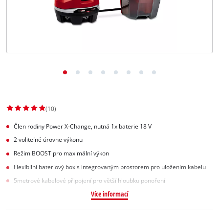
Slovenský
SK
Slovenský
English
(10)
Člen rodiny Power X-Change, nutná 1x baterie 18 V
2 voliteľné úrovne výkonu
Režim BOOST pro maximální výkon
Flexibilní bateriový box s integrovaným prostorem pro uložením kabelu
5metrové kabelové připojení pro větší hloubku ponoření
Více informací