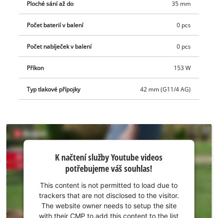
Ploché sání až do
35 mm
Počet baterií v balení
0 pcs
Počet nabíječek v balení
0 pcs
Příkon
153 W
Typ tlakové přípojky
42 mm (G11/4 AG)
K načtení
K načtení služby Youtube videos
služby
potřebujeme váš souhlas!
Youtube
potřebujeme
This content is not permitted to load due to
váš souhlas!
trackers that are not disclosed to the visitor.
The website owner needs to setup the site
This
with their CMP to add this content to the list