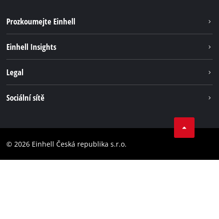
Prozkoumejte Einhell
Udržateľnosť
Einhell Insights
Servis
O nás
Legal
Systém akumulátorů
Kariéra
Bezúhlíková energie
Impressum
Sociální sítě
Einhell celosvětově
Ochrana osobných údajov
Facebook
Dodržování předpisů
YouTube
Prohlášení o přístupnosti
© 2026 Einhell Česká republika s.r.o.
Instagram