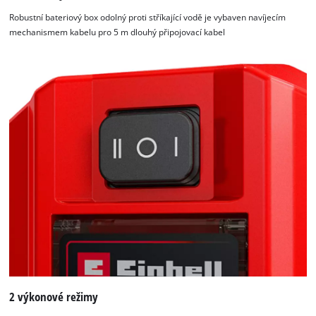
the
Robustní bateriový box odolný proti stříkající vodě je vybaven navíjecím
site
mechanismem kabelu pro 5 m dlouhý připojovací kabel
with
their
CMP
to
add
this
content
to
the
list
of
technologies
used.
Powered
by
Usercentrics
Consent
2 výkonové režimy
Management