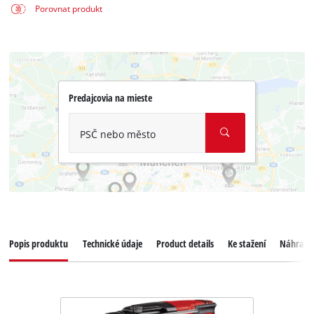
Porovnat produkt
Predajcovia na mieste
PSČ nebo město
Popis produktu
Technické údaje
Product details
Ke stažení
Náhradní