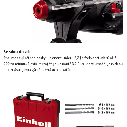
Se silou do zdi
Pneumatický příklep poskytuje energii úderu 2,2 J a frekvenci úderů až 5
K načtení služby Google Maps
200 za minutu. Flexibilitu zajišťuje upínání SDS-Plus, které umožňuje rychlou
potřebujeme váš souhlas!
a beznástrojovou výměnu vrtáků a sekáčů.
This content is not permitted to load due
to trackers that are not disclosed to the
visitor. The website owner needs to setup
the site with their CMP to add this content
to the list of technologies used.
Powered by
Usercentrics Consent
Management Platform