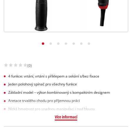
Slovenský
SK
Slovenský
English
(0)
4 funkce: vrtání, vrtání s příklepem a sekání s/bez fixace
Jeden polohový spínač pro všechny funkce
Základní model – výkon kombinovaný s kompaktním designem
Aretace trvalého chodu pro příjemnou práci
Nízká hmotnost pro snadnou manipulaci i nad hlavou
Více informací