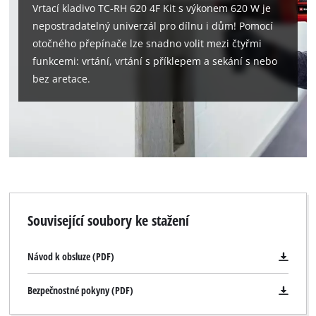
Vrtací kladivo TC-RH 620 4F Kit s výkonem 620 W je
nepostradatelný univerzál pro dílnu i dům! Pomocí
otočného přepínače lze snadno volit mezi čtyřmi
funkcemi: vrtání, vrtání s příklepem a sekání s nebo
bez aretace.
Související soubory ke stažení
Návod k obsluze (PDF)
Bezpečnostné pokyny (PDF)