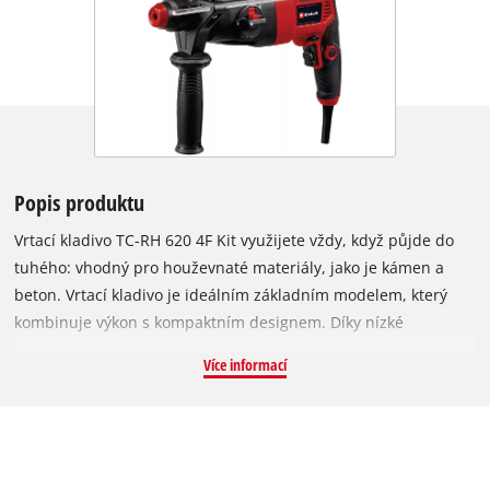
Popis produktu
Vrtací kladivo TC-RH 620 4F Kit využijete vždy, když půjde do
tuhého: vhodný pro houževnaté materiály, jako je kámen a
beton. Vrtací kladivo je ideálním základním modelem, který
kombinuje výkon s kompaktním designem. Díky nízké
hmotnosti je ideální pro rozsáhlé oblasti použití – včetně
Více informací
stropu. TC-RH 620 4F Kit je výkonný všestranný stroj se čtyřmi
funkcemi: vrtání, vrtání s příklepem a sekání s fixací a bez
fixace. Pulsy doslova „rozbíjejí“ materiál, přičemž dláto
materiál svým rotačním pohybem nahlodává a vylamuje.
Všechny funkce lze navolit pomocí jediného polohového