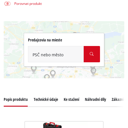
Porovnat produkt
Predajcovia na mieste
PSČ nebo město
Popis produktu
Technické údaje
Ke stažení
Náhradní díly
Zákaznický