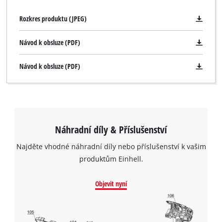
Rozkres produktu (JPEG)
Návod k obsluze (PDF)
Návod k obsluze (PDF)
K načtení služby Google Maps
potřebujeme váš souhlas!
Náhradní díly & Příslušenství
This content is not permitted to load due
Najděte vhodné náhradní díly nebo příslušenství k vašim
to trackers that are not disclosed to the
produktům Einhell.
visitor. The website owner needs to setup
the site with their CMP to add this content
to the list of technologies used.
Objevit nyní
Powered by
Usercentrics Consent
Management Platform