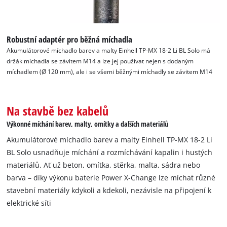
Robustní adaptér pro běžná míchadla
Akumulátorové míchadlo barev a malty Einhell TP-MX 18-2 Li BL Solo má
držák míchadla se závitem M14 a lze jej používat nejen s dodaným
míchadlem (Ø 120 mm), ale i se všemi běžnými míchadly se závitem M14
Na stavbě bez kabelů
Výkonné míchání barev, malty, omítky a dalších materiálů
Akumulátorové míchadlo barev a malty Einhell TP-MX 18-2 Li
BL Solo usnadňuje míchání a rozmíchávání kapalin i hustých
materiálů. Ať už beton, omítka, stěrka, malta, sádra nebo
barva – díky výkonu baterie Power X-Change lze míchat různé
stavební materiály kdykoli a kdekoli, nezávisle na připojení k
elektrické síti