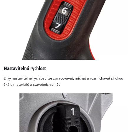
by
Usercentrics
Consent
Management
Platform
Nastavitelná rychlost
Díky nastavitelné rychlosti lze zpracovávat, míchat a rozmíchávat širokou
škálu materiálů a stavebních směsí