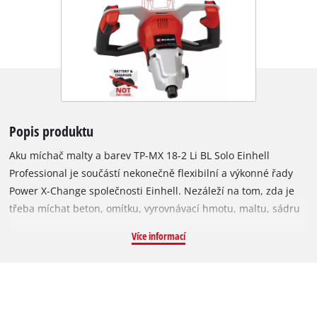
Popis produktu
Aku míchač malty a barev TP-MX 18-2 Li BL Solo Einhell
Professional je součástí nekonečně flexibilní a výkonné řady
Power X-Change společnosti Einhell. Nezáleží na tom, zda je
třeba míchat beton, omítku, vyrovnávací hmotu, maltu, sádru
nebo barvu: S výkonným Aku míchačem na maltu máte po
Více informací
ruce přesně ten správný nástroj. Přístroj je poháněn
bezuhlíkovým motorem Einhell PurePOWER. Tento bezuhlíkový
motor nabízí vyšší výkon a delší dobu provozu než běžné
uhlíkové motory. Na motor je po registraci online poskytována
10letá záruka. Dvourychlostní převodovka poskytuje až 720