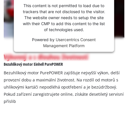
potřebujeme
This content is not permitted to load due to
váš souhlas!
trackers that are not disclosed to the visitor.
The website owner needs to setup the site
This
with their CMP to add this content to the list
content
of technologies used.
is
not
Powered by
Usercentrics Consent
permitted
Management Platform
to
Výkonný a s dlouhou životností
load
due
Bezuhlíkový motor Einhell PurePOWER
to
Bezuhlíkový motor PurePOWER zajišťuje nejvyšší výkon, delší
trackers
provozní dobu a maximální životnost. Na rozdíl od motorů s
that
uhlíkovými kartáči nepodléhá opotřebení a je bezúdržbový.
are
not
Pokud zařízení zaregistrujete online, získáte desetiletý servisní
disclosed
příslib
to
the
visitor.
The