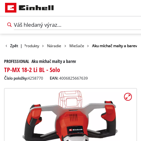
Zpět
|
Produkty
Náradie
Miešače
Aku míchač malty a barev
PROFESSIONAL Aku míchač malty a barev
TP-MX 18-2 Li BL - Solo
Číslo položky:
4258770
EAN:
4006825667639