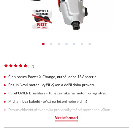
Slovenský
SK
Slovenský
English
(17)
Člen rodiny Power X-Change, nutná jedna 18V baterie
Bezuhlíkový motor - vyšší výkon a delší doba provozu
PurePOWER Brushless - 10 let záruka na motor po registraci
Míchaní bez kabelů - ať už na lešení nebo v dílně
Dvourychlostní převodovka pro vysoký točivý moment a výkon
Více informací