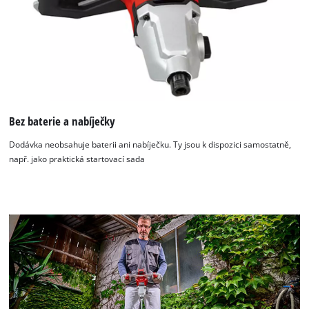
Bez baterie a nabíječky
Dodávka neobsahuje baterii ani nabíječku. Ty jsou k dispozici samostatně,
K načtení služby Google Maps
např. jako praktická startovací sada
potřebujeme váš souhlas!
This content is not permitted to load due
to trackers that are not disclosed to the
visitor. The website owner needs to setup
the site with their CMP to add this content
to the list of technologies used.
Powered by
Usercentrics Consent
Management Platform