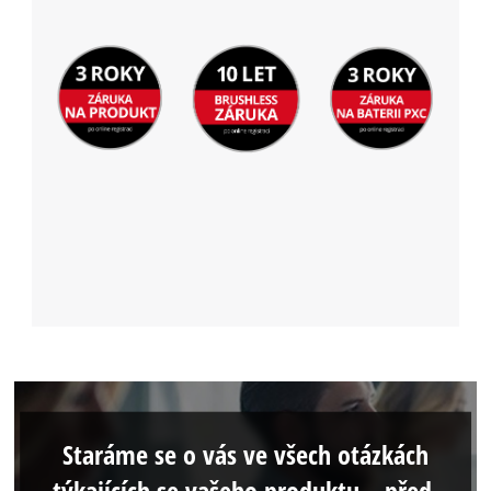
Staráme se o vás ve všech otázkách
týkajících se vašeho produktu – před,