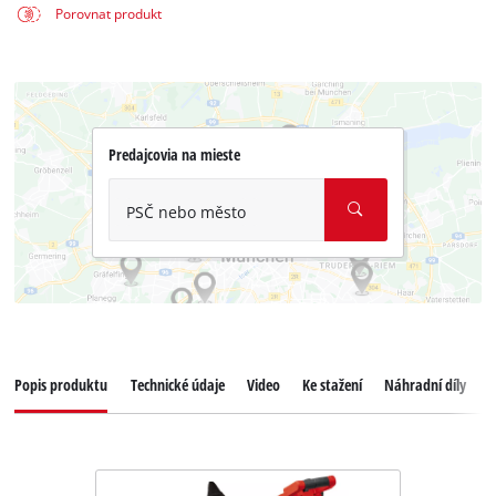
Porovnat produkt
Predajcovia na mieste
PSČ nebo město
Popis produktu
Technické údaje
Video
Ke stažení
Náhradní díly
Z