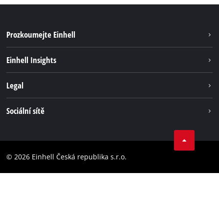
Prozkoumejte Einhell
Udržateľnosť
Einhell Insights
Servis
O nás
Legal
Systém akumulátorů
Kariéra
Bezúhlíková energie
Impressum
Sociální sítě
Einhell celosvětově
Ochrana osobných údajov
Facebook
Dodržování předpisů
YouTube
Prohlášení o přístupnosti
© 2026 Einhell Česká republika s.r.o.
Instagram