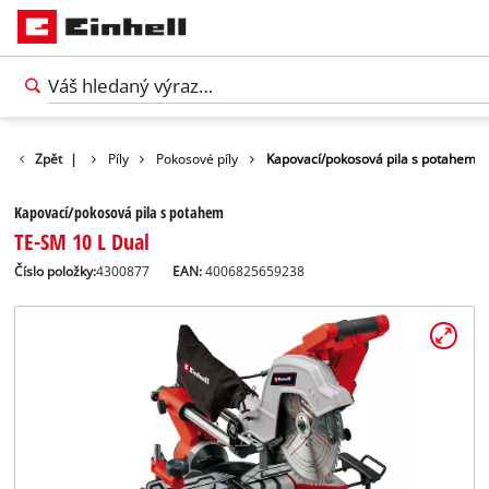
y
Náradie
Zpět
|
Píly
Pokosové píly
Kapovací/pokosová pila s potahem
Kapovací/pokosová pila s potahem
TE-SM 10 L Dual
Číslo položky:
4300877
EAN:
4006825659238