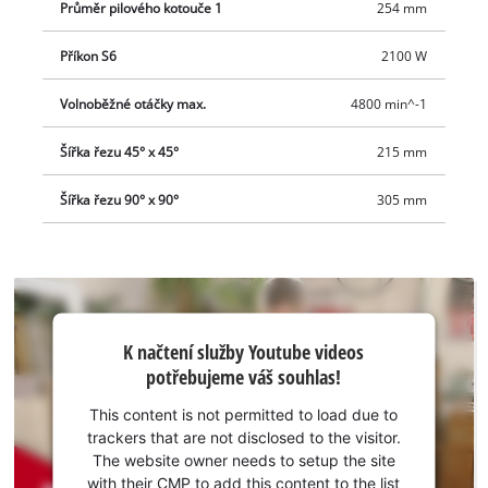
Průměr pilového kotouče 1
254 mm
Příkon S6
2100 W
Volnoběžné otáčky max.
4800 min^-1
Šířka řezu 45° x 45°
215 mm
Šířka řezu 90° x 90°
305 mm
K načtení
K načtení služby Youtube videos
služby
potřebujeme váš souhlas!
Youtube
potřebujeme
This content is not permitted to load due to
váš souhlas!
trackers that are not disclosed to the visitor.
The website owner needs to setup the site
This
with their CMP to add this content to the list