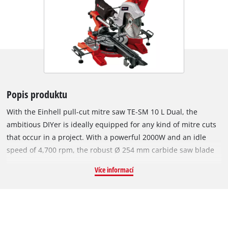
Popis produktu
With the Einhell pull-cut mitre saw TE-SM 10 L Dual, the
ambitious DIYer is ideally equipped for any kind of mitre cuts
that occur in a project. With a powerful 2000W and an idle
speed of 4,700 rpm, the robust Ø 254 mm carbide saw blade
with 48 teeth works quickly and finely through the material.
Více informací
The stable saw has a smooth pulling function for wide
workpieces. This enables a cutting width of max. 305 mm and
a cutting depth of max. 85 mm. The precise angle adjustment
on the aluminium turntable facilitates the desired oblique
cuts. For the most common angles, snap-in positions are