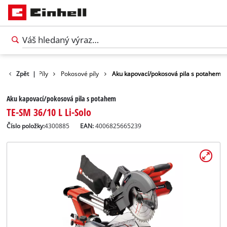
Náradie
Zpět
|
Píly
Pokosové píly
Aku kapovací/pokosová pila s potahem
Aku kapovací/pokosová pila s potahem
TE-SM 36/10 L Li-Solo
Číslo položky:
4300885
EAN:
4006825665239