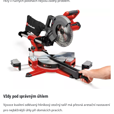
řezy v různých polohách nejsou žádný problém.
Vždy pod správným úhlem
Vysoce kvalitní odlévaný hliníkový otočný talíř má přesná aretační nastavení
pro nejběžnější úhly při domácích pracích.