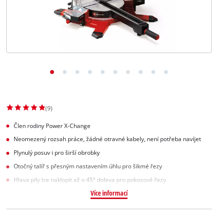
Slovenský
SK
Slovenský
English
(9)
Člen rodiny Power X-Change
Neomezený rozsah práce, žádné otravné kabely, není potřeba navíjet
Plynulý posuv i pro širší obrobky
Otočný talíř s přesným nastavením úhlu pro šikmé řezy
Hlava pily lze naklopit až o 45° doleva pro pokosové řezy
Více informací