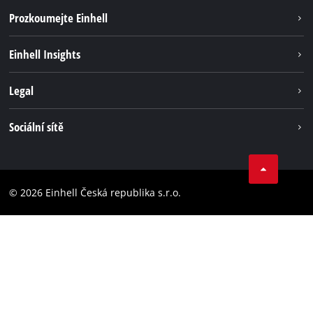
Prozkoumejte Einhell
Udržateľnosť
Einhell Insights
Servis
O nás
Legal
Systém akumulátorů
Kariéra
Bezúhlíková energie
Impressum
Sociální sítě
Einhell celosvětově
Ochrana osobných údajov
Facebook
Dodržování předpisů
YouTube
Prohlášení o přístupnosti
© 2026 Einhell Česká republika s.r.o.
Instagram