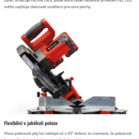
Laser označuje řeznou čáru, podle které bude následně proveden řez. LED
světlo zajišťuje dokonalé osvětlení pracovní plochy.
Flexibilní v jakékoli poloze
Hlava pokosové pily lze naklopit až o 45° doleva: to znamená, že pokosové