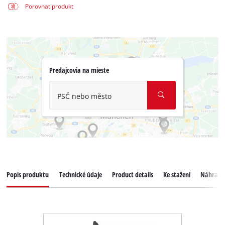
Porovnat produkt
Predajcovia na mieste
PSČ nebo město
Popis produktu
Technické údaje
Product details
Ke stažení
Náhradní