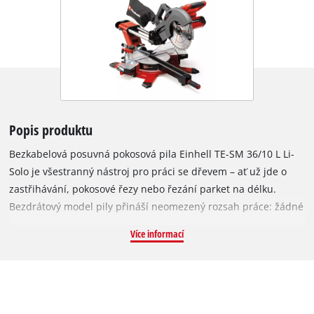
Popis produktu
Bezkabelová posuvná pokosová pila Einhell TE-SM 36/10 L Li-
Solo je všestranný nástroj pro práci se dřevem – ať už jde o
zastřihávání, pokosové řezy nebo řezání parket na délku.
Bezdrátový model pily přináší neomezený rozsah práce: žádné
otravné kabely při práci a nic, co by bylo třeba na konci
Více informací
navíjet. Jako člen rodiny Power X-Change lze s touto posuvnou
pokosovou pilou použít všechny baterie z nabídky kvalitních
lithium-iontových článků. Pro nejlepší výsledky se doporučuje
Power X-Change baterie s kapacitou minimálně 2,5 Ah, která je
k dispozici samostatně. Einhell posuvná pokosová pila je