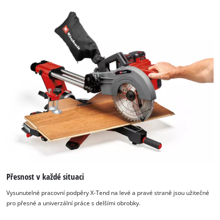
K načtení služby Google Maps
potřebujeme váš souhlas!
This content is not permitted to load due
to trackers that are not disclosed to the
visitor. The website owner needs to setup
the site with their CMP to add this content
to the list of technologies used.
Powered by
Usercentrics Consent
Management Platform
Přesnost v každé situaci
Vysunutelné pracovní podpěry X-Tend na levé a pravé straně jsou užitečné
pro přesné a univerzální práce s delšími obrobky.