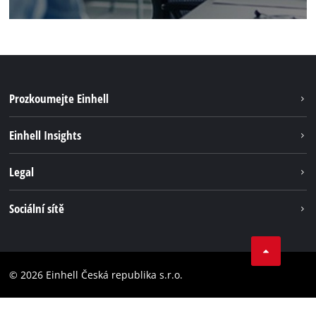
Prozkoumejte Einhell
Udržateľnosť
Einhell Insights
Servis
O nás
Legal
Systém akumulátorů
Kariéra
Bezúhlíková energie
Impressum
Sociální sítě
Einhell celosvětově
Ochrana osobných údajov
Facebook
Dodržování předpisů
YouTube
Prohlášení o přístupnosti
© 2026 Einhell Česká republika s.r.o.
Instagram