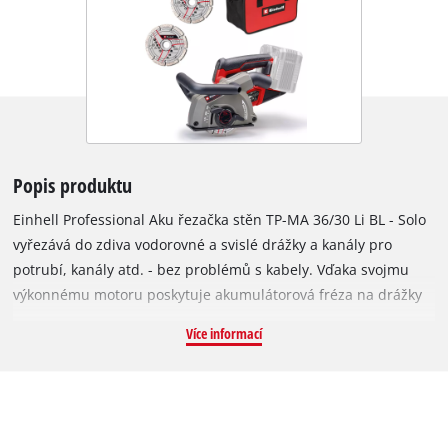
Popis produktu
Einhell Professional Aku řezačka stěn TP-MA 36/30 Li BL - Solo
vyřezává do zdiva vodorovné a svislé drážky a kanály pro
potrubí, kanály atd. - bez problémů s kabely. Vďaka svojmu
výkonnému motoru poskytuje akumulátorová fréza na drážky
rovnaký výkon ako zodpovedajúce káblové zariadenie s
Více informací
výkonom 1 500 W. Tato řezačka stěn je součástí výkonné
a flexibilní řady Power X-Change a pro provoz vyžaduje dvě
baterie 18 V. Přístroj je poháněn bezuhlíkovým motorem
Einhell Purepower. Tento bezuhlíkový motor nabízí vyšší výkon
a delší dobu provozu než běžné motory s uhlíkovými kartáči.