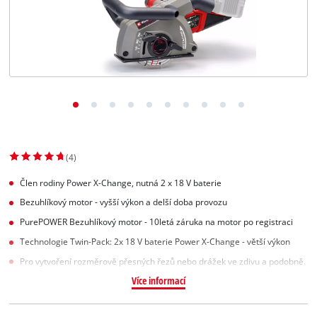
Slovenský
SK
Slovenský
English
(4)
Člen rodiny Power X-Change, nutná 2 x 18 V baterie
Bezuhlíkový motor - vyšší výkon a delší doba provozu
PurePOWER Bezuhlíkový motor - 10letá záruka na motor po registraci
Technologie Twin-Pack: 2x 18 V baterie Power X-Change - větší výkon
Pro vytvoření rozměrově přesných řezů nebo drážek ve zdivu a podobně.
Více informací