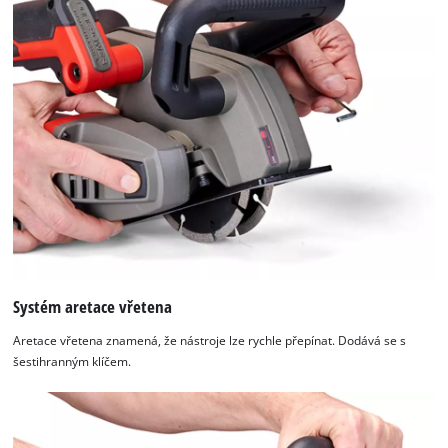
due
to
trackers
that
are
not
disclosed
to
the
visitor.
The
website
owner
needs
to
Systém aretace vřetena
setup
the
Aretace vřetena znamená, že nástroje lze rychle přepínat. Dodává se s
site
šestihranným klíčem.
with
their
CMP
to