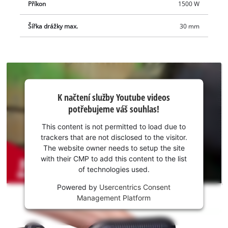
Příkon
1500 W
čtyřmi diamantovými řeznými kotouči, takže můžete začít svůj
projekt hned. Baterie a nabíječka jsou k dispozici samostatně.
Šířka drážky max.
30 mm
Ty jsou k dispozici samostatně.
K načtení
K načtení služby Youtube videos
služby
potřebujeme váš souhlas!
Youtube
potřebujeme
This content is not permitted to load due to
váš souhlas!
trackers that are not disclosed to the visitor.
The website owner needs to setup the site
This
with their CMP to add this content to the list
content
of technologies used.
is
not
Powered by
Usercentrics Consent
permitted
Management Platform
to
load