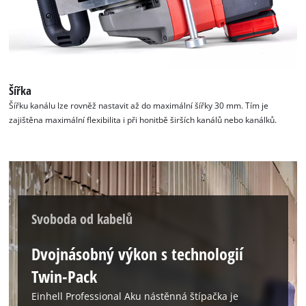
K načtení služby Google Maps
potřebujeme váš souhlas!
Šířka
This content is not permitted to load due
Šířku kanálu lze rovněž nastavit až do maximální šířky 30 mm. Tím je
to trackers that are not disclosed to the
zajištěna maximální flexibilita i při honitbě širších kanálů nebo kanálků.
visitor. The website owner needs to setup
the site with their CMP to add this content
to the list of technologies used.
Powered by
Usercentrics Consent
Management Platform
Svoboda od kabelů
Dvojnásobný výkon s technologií
Twin-Pack
Einhell Professional Aku nástěnná štípačka je