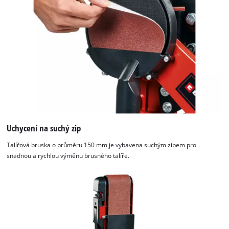
Uchycení na suchý zip
Talířová bruska o průměru 150 mm je vybavena suchým zipem pro
snadnou a rychlou výměnu brusného talíře.
K načtení služby Google Maps
potřebujeme váš souhlas!
This content is not permitted to load due
to trackers that are not disclosed to the
visitor. The website owner needs to setup
the site with their CMP to add this content