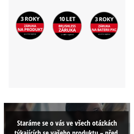
Staráme se o vás ve všech otázkách
týkajících se vašeho produktu – před,