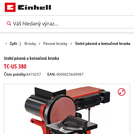
Náradie
Zpět
|
Brúsky
Pásové brúsky
Stolní pásová a kotoučová bruska
Stolní pásová a kotoučová bruska
TC-US 380
Číslo položky:
4419257
EAN:
4006825649987