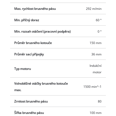
Max. rychlost brusného pásu
292 m/min
Min. příčný doraz
60 °
Min. rozsah otáčení (pracovní podpěra)
0 °
Průměr brusného kotouče
150 mm
Průměr sací přípojky
36 mm
Indukční
Typ motoru
motor
Volnoběžné otáčky brusného kotouče
1500 min^-1
max.
Zrnitost brusného pásu
80
Šířka brusného pásu
100 mm