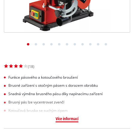
Slovenský
SK
Slovenský
English
(18)
Funkce pásového a kotoučového broušení
Brusné zařízení s otočným pásem s dorazem obrobku
Snadná výměna brusného pásu díky napínacímu zařízení
Brusný pás lze vycentrovat zvenčí
Kotoučová bruska se suchým zipem
Více informací