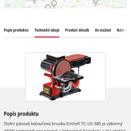
Popis produktu
Technické údaje
Product details
Ke stažení
Náhradní
Popis produktu
Stolní pásová kotoučová bruska Einhell TC-US 380 je výkonný
380W pomocník pro pásové a kotoučové broušení a má otočné