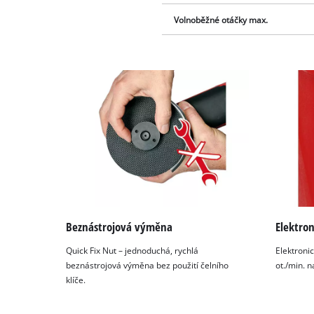
Volnoběžné otáčky max.
Beznástrojová výměna
Elektron
Quick Fix Nut – jednoduchá, rychlá
Elektroni
beznástrojová výměna bez použití čelního
ot./min. 
klíče.