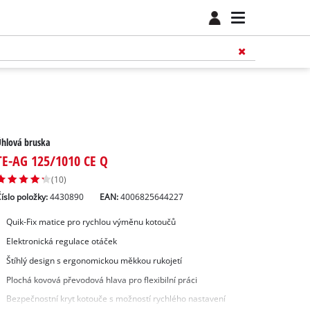
Úhlová bruska
TE-AG 125/1010 CE Q
(10)
íslo položky:
4430890
EAN:
4006825644227
Quik-Fix matice pro rychlou výměnu kotoučů
Elektronická regulace otáček
Štíhlý design s ergonomickou měkkou rukojetí
Plochá kovová převodová hlava pro flexibilní práci
Bezpečnostní kryt kotouče s možností rychlého nastavení