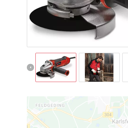
Slovenský
SK
Slovenský
English