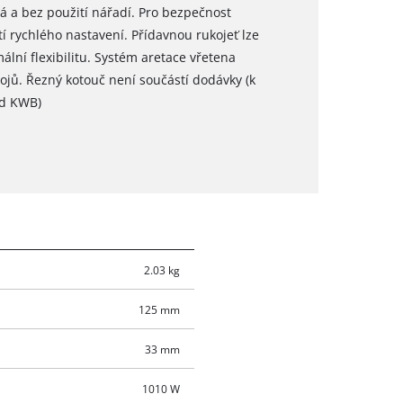
hlá a bez použití nářadí. Pro bezpečnost
tí rychlého nastavení. Přídavnou rukojeť lze
lní flexibilitu. Systém aretace vřetena
jů. Řezný kotouč není součástí dodávky (k
od KWB)
2.03 kg
125 mm
33 mm
1010 W