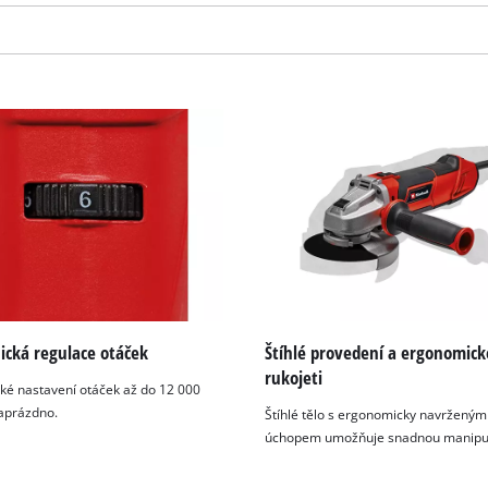
K načtení služby Google Maps
potřebujeme váš souhlas!
This content is not permitted to load due
to trackers that are not disclosed to the
visitor. The website owner needs to setup
the site with their CMP to add this content
to the list of technologies used.
Powered by
Usercentrics Consent
Management Platform
ická regulace otáček
Štíhlé provedení a ergonomic
rukojeti
cké nastavení otáček až do 12 000
naprázdno.
Štíhlé tělo s ergonomicky navržen
úchopem umožňuje snadnou manipul