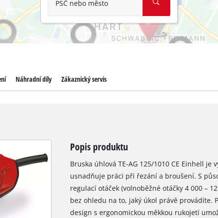
PSČ nebo město
ení
Náhradní díly
Zákaznický servis
Popis produktu
Bruska úhlová TE-AG 125/1010 CE Einhell je 
usnadňuje práci při řezání a broušení. S pů
regulací otáček (volnoběžné otáčky 4 000 – 12
bez ohledu na to, jaký úkol právě provádíte. 
design s ergonomickou měkkou rukojetí umožňu