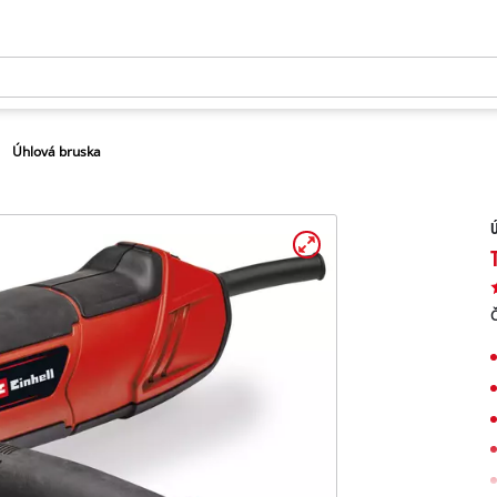
Úhlová bruska
Č