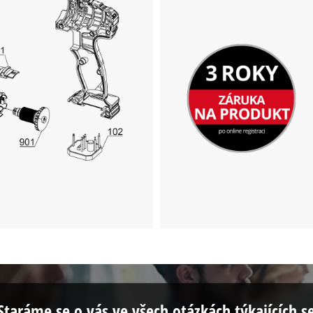
Staráme se o vás ve všech otázkách týkajících s