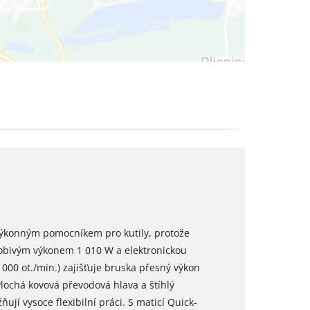
výkonným pomocníkem pro kutily, protože
sobivým výkonem 1 010 W a elektronickou
 000 ot./min.) zajišťuje bruska přesný výkon
Plochá kovová převodová hlava a štíhlý
jí vysoce flexibilní práci. S maticí Quick-