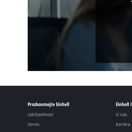
Prozkoumejte Einhell
Einhell 
Udržateľnosť
O nás
Servis
Kariéra