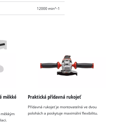
12000 min^-1
ké měkké
Praktická přídavná rukojeť
Přídavná rukojeť je montovatelná ve dvou
polohách a poskytuje maximální flexibilitu.
ým měkkým
aci.