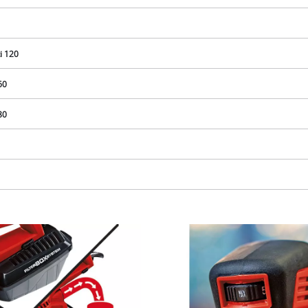
i 120
60
80
K načtení služby Google Maps
potřebujeme váš souhlas!
This content is not permitted to load due
to trackers that are not disclosed to the