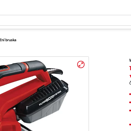
ční bruska
V
Č