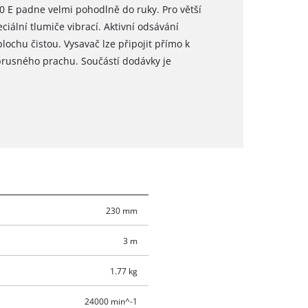
20 E padne velmi pohodlně do ruky. Pro větší
ciální tlumiče vibrací. Aktivní odsávání
ochu čistou. Vysavač lze připojit přímo k
brusného prachu. Součástí dodávky je
230 mm
3 m
1.77 kg
24000 min^-1