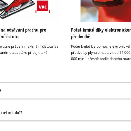
visitor. The website owner needs to setup
the site with their CMP to add this content
to the list of technologies used.
Powered by
Usercentrics Consent
 na odsávání prachu pro
Počet kmitů díky elektronick
Management Platform
ní čistotu
předvolbě
brusné práce a maximální čistotu lze
Počet kmitů lze pomocí elektronické
vanému adaptéru připojit také
předvolby plynule nastavit od 14 000
000 min⁻¹ přesně podle daného mater
?
ů nebo laků?