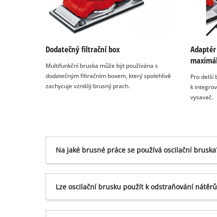
Dodatečný filtrační box
Adaptér
maximál
Multifunkční bruska může být používána s
dodatečným filtračním boxem, který spolehlivě
Pro delší 
zachycuje vzniklý brusný prach.
k integro
vysavač.
Na jaké brusné práce se používá oscilační bruska
Lze oscilační brusku použít k odstraňování nátěr