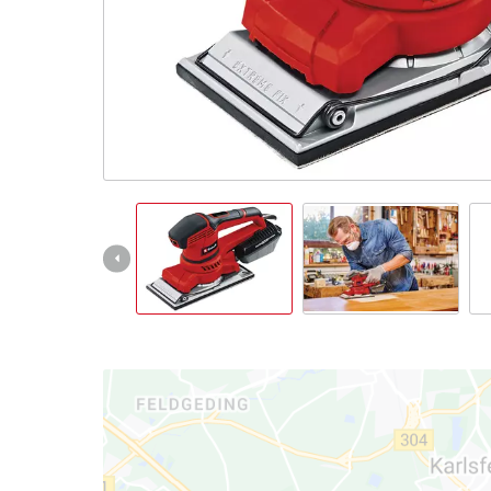
Slovenský
SK
Slovenský
English