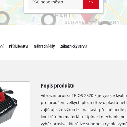
PSČ nebo město
ení
Příslušenství
Náhradní díly
Zákaznický servis
Popis produktu
Vibrační bruska TE-OS 2520 E je vysoce kvalitn
pro broušení velkých ploch dřeva, plastů neb
zajišťuje, že výkon lze nastavit přesně podl
konkrétního materiálu. Upínací mechanismus
výběr brusiva, které lze snadno a rychle vy