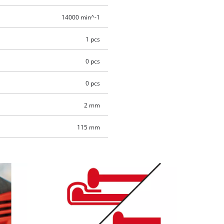
14000 min^-1
1 pcs
0 pcs
0 pcs
2 mm
115 mm