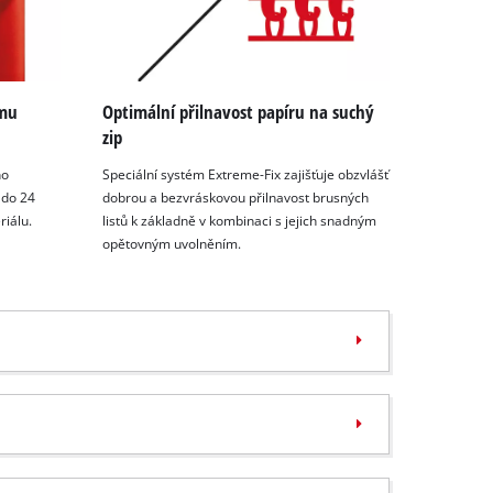
ému
Optimální přilnavost papíru na suchý
zip
ho
Speciální systém Extreme-Fix zajišťuje obzvlášť
 do 24
dobrou a bezvráskovou přilnavost brusných
iálu.
listů k základně v kombinaci s jejich snadným
opětovným uvolněním.