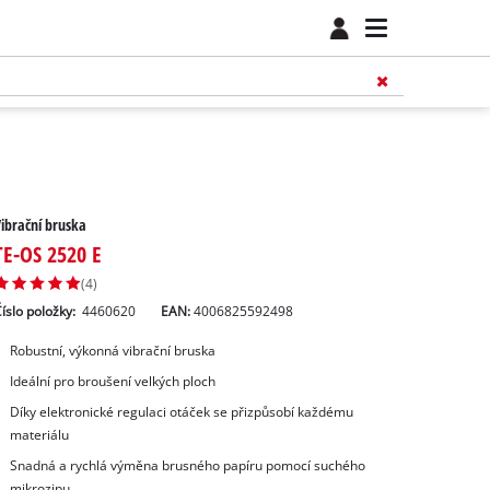
ibrační bruska
TE-OS 2520 E
(4)
íslo položky:
4460620
EAN:
4006825592498
Robustní, výkonná vibrační bruska
Ideální pro broušení velkých ploch
Díky elektronické regulaci otáček se přizpůsobí každému
materiálu
Snadná a rychlá výměna brusného papíru pomocí suchého
mikrozipu