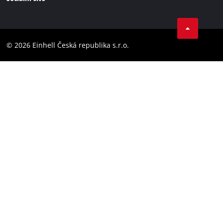
Ochrana osobných údajov
Facebook
Dodržování předpisů
YouTube
Prohlášení o přístupnosti
© 2026 Einhell Česká republika s.r.o.
Instagram