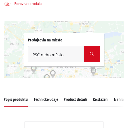
Porovnat produkt
Predajcovia na mieste
PSČ nebo město
Popis produktu
Technické údaje
Product details
Ke stažení
Náhradní