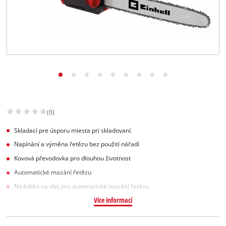
Slovenský
SK
Slovenský
English
(0)
Skladací pre úsporu miesta pri skladovaní.
Napínání a výměna řetězu bez použití nářadí
Kovová převodovka pro dlouhou životnost
Automatické mazání řetězu
Nádobka na olej pro automatické mazání řetězu
Více informací