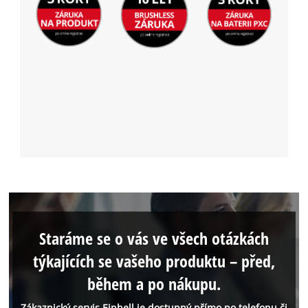
Staráme se o vás ve všech otázkách
týkajících se vašeho produktu – před,
během a po nákupu.
Zákaznický servis Einhell je dostupný přímo po telefonu či