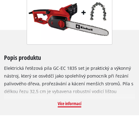
Popis produktu
Elektrická řetězová pila GC-EC 1835 set je praktický a výkonný
nástroj, který se osvědčí jako spolehlivý pomocník při řezání
palivového dřeva, prořezávání a kácení menších stromů. Pila s
délkou řezu 32,5 cm je vybavena robustní vodicí lištou
dlouhou 35 cm, kvalitním řetězem a náhradním řetězem s
Více informací
hnacími články o tloušťce 1,3 mm, 52 články a roztečí 3/8”.
Řetěz lze napnout a vyměnit bez použití nářadí. Vysoce kvalitní
a robustní kovová převodovka zajišťuje spolehlivý přenos
výkonu a dlouhou životnost zařízení. Elektrická řetězová pila
GC-EC 1835 set je vybavena ochranou proti zpětnému rázu s