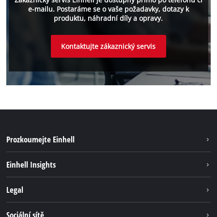
e-mailu. Postaráme se o vaše požadavky, dotazy k
produktu, náhradní díly a opravy.
Kontaktujte zákaznický servis
Prozkoumejte Einhell
Udržateľnosť
Einhell Insights
Servis
O nás
Legal
Systém akumulátorů
Kariéra
Bezúhlíková energie
Impressum
Sociální sítě
Einhell celosvětově