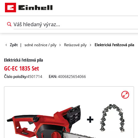
hrada
Zpět
Záhradné nožnice / píly
|
Reťazové píly
Elektrická řetězová pila
Elektrická řetězová pila
GC-EC 1835 Set
Číslo položky:
4501714
EAN:
4006825654066