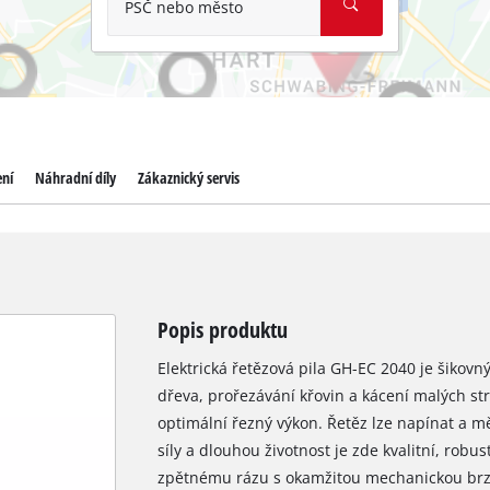
PSČ nebo město
ení
Náhradní díly
Zákaznický servis
Popis produktu
Elektrická řetězová pila GH-EC 2040 je šikov
dřeva, prořezávání křovin a kácení malých stro
optimální řezný výkon. Řetěz lze napínat a m
síly a dlouhou životnost je zde kvalitní, robu
zpětnému rázu s okamžitou mechanickou brzd