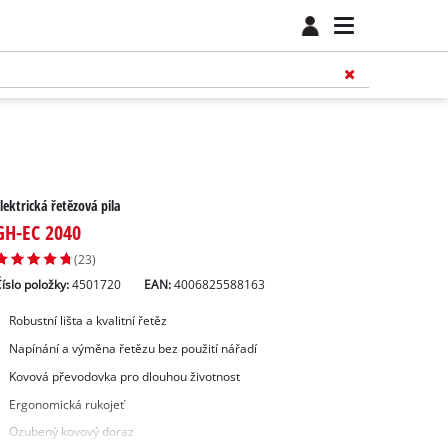
lektrická řetězová pila
GH-EC 2040
(23)
íslo položky:
4501720
EAN:
4006825588163
Robustní lišta a kvalitní řetěz
Napínání a výměna řetězu bez použití nářadí
Kovová převodovka pro dlouhou životnost
Ergonomická rukojeť
Ozubený kovový doraz