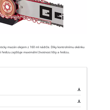
ticky mazán olejem z 160 ml nádrže. Díky kontrolnímu okénku
í řetězu zajišťuje maximální životnost lišty a řetězu.