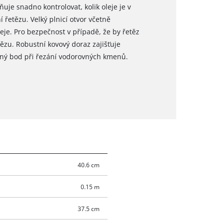
je snadno kontrolovat, kolik oleje je v
řetězu. Velký plnicí otvor včetně
eje. Pro bezpečnost v případě, že by řetěz
etězu. Robustní kovový doraz zajišťuje
čný bod při řezání vodorovných kmenů.
.
40.6 cm
0.15 m
37.5 cm