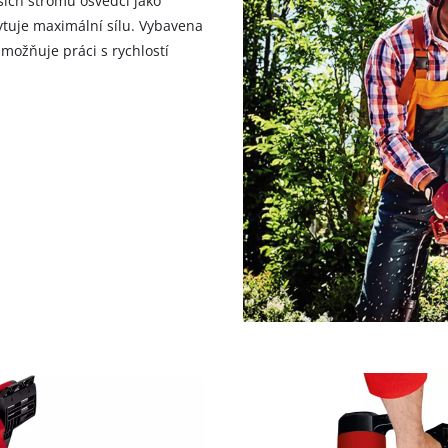
ších stromů osvědčí jako
visitor. The website owner needs to setup
tuje maximální sílu. Vybavena
the site with their CMP to add this content
to the list of technologies used.
umožňuje práci s rychlostí
Powered by
Usercentrics Consent
Management Platform