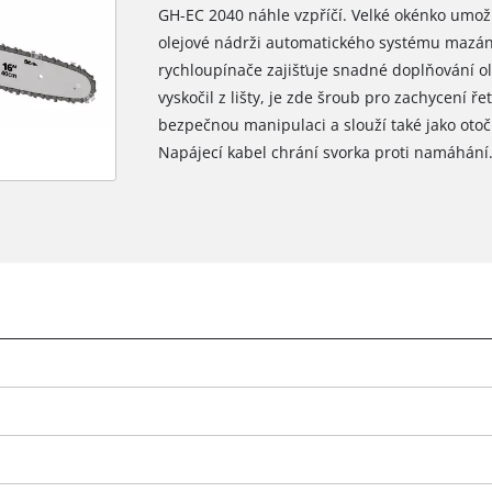
GH-EC 2040 náhle vzpříčí. Velké okénko umožňu
olejové nádrži automatického systému mazání 
rychloupínače zajišťuje snadné doplňování ol
vyskočil z lišty, je zde šroub pro zachycení ř
bezpečnou manipulaci a slouží také jako oto
Napájecí kabel chrání svorka proti namáhání