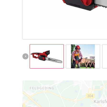
Slovenský
SK
Slovenský
English