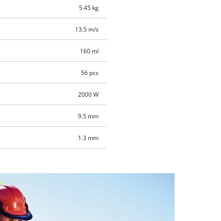
5.45 kg
13.5 m/s
160 ml
56 pcs
2000 W
9.5 mm
1.3 mm