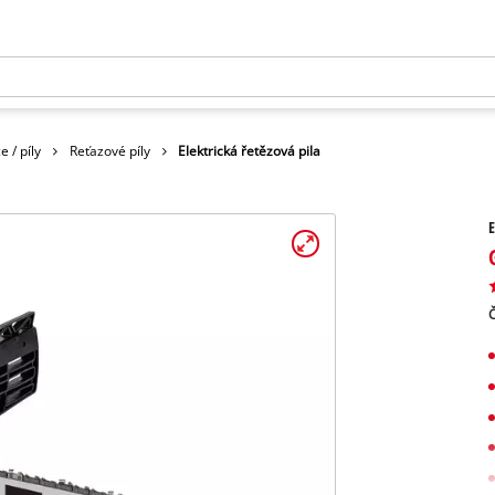
 / píly
Reťazové píly
Elektrická řetězová pila
E
Č