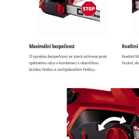
Maximální bezpečnost
Kvalitn
O vysokou bezpečnost se stará ochrana proti
Kvalitní l
zpětnému rázu v kombinaci s okamžitou
řezání, d
brzdou řetězu a zachytávačem řetězu.