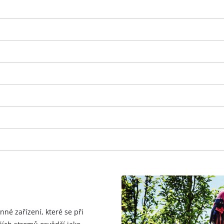
K načtení služby Google Maps
potřebujeme váš souhlas!
This content is not permitted to load due
nné zařízení, které se při
to trackers that are not disclosed to the