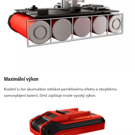
nabíjení. K dispozici je obnovovací režim pro reaktivaci baterií,
které prošly vyčerpávajícím vybitím. Všechny aktuální
informace poskytuje 6-stupňový LED indikátor úrovně nabití.
Maximální výkon
Kvalitní Li-Ion akumulátor odolává paměťovému efektu a obvyklému
samovybíjení baterií, čímž zajišťuje trvale vysoký výkon.