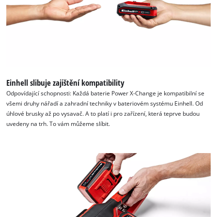
Einhell slibuje zajištění kompatibility
Odpovídající schopnosti: Každá baterie Power X-Change je kompatibilní se
K načtení služby Google Maps
všemi druhy nářadí a zahradní techniky v bateriovém systému Einhell. Od
potřebujeme váš souhlas!
úhlové brusky až po vysavač. A to platí i pro zařízení, která teprve budou
uvedeny na trh. To vám můžeme slíbit.
This content is not permitted to load due
to trackers that are not disclosed to the
visitor. The website owner needs to setup
the site with their CMP to add this content
to the list of technologies used.
Powered by
Usercentrics Consent
Management Platform