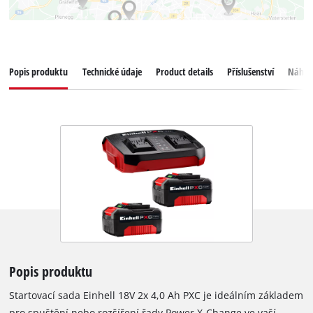
Popis produktu
Technické údaje
Product details
Příslušenství
Náhrad
Popis produktu
Startovací sada Einhell 18V 2x 4,0 Ah PXC je ideálním základem
pro spuštění nebo rozšíření řady Power X-Change ve vaší