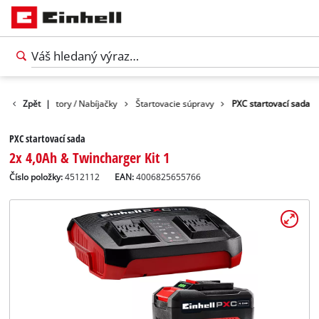
o
Akumulátory / Nabíjačky
Zpět
|
Štartovacie súpravy
PXC startovací sada
PXC startovací sada
2x 4,0Ah & Twincharger Kit 1
Číslo položky:
4512112
EAN:
4006825655766