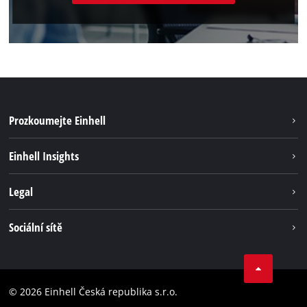
Prozkoumejte Einhell
Udržateľnosť
Einhell Insights
Servis
O nás
Legal
Systém akumulátorů
Kariéra
Bezúhlíková energie
Impressum
Sociální sítě
Einhell celosvětově
Ochrana osobných údajov
Facebook
Dodržování předpisů
YouTube
Prohlášení o přístupnosti
© 2026 Einhell Česká republika s.r.o.
Instagram