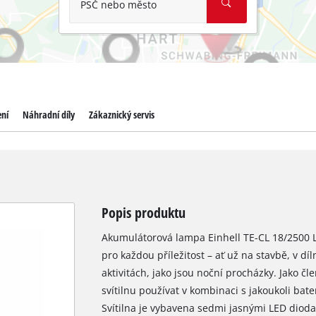
PSČ nebo město
ení
Náhradní díly
Zákaznický servis
Popis produktu
Akumulátorová lampa Einhell TE-CL 18/2500 Li
pro každou příležitost – ať už na stavbě, v d
aktivitách, jako jsou noční procházky. Jako č
svítilnu používat v kombinaci s jakoukoli bat
Svítilna je vybavena sedmi jasnými LED dioda