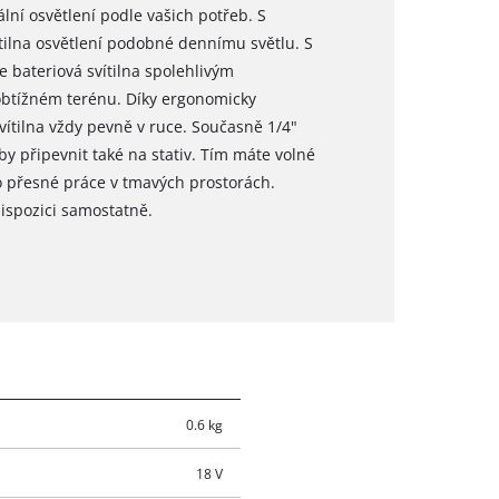
ální osvětlení podle vašich potřeb. S
tilna osvětlení podobné dennímu světlu. S
 bateriová svítilna spolehlivým
obtížném terénu. Díky ergonomicky
ítilna vždy pevně v ruce. Současně 1/4"
eby připevnit také na stativ. Tím máte volné
o přesné práce v tmavých prostorách.
dispozici samostatně.
0.6 kg
18 V