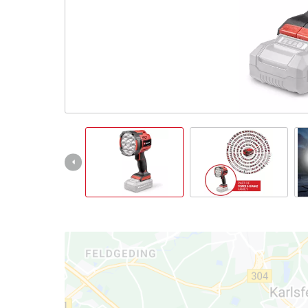
Slovenský
SK
Slovenský
English