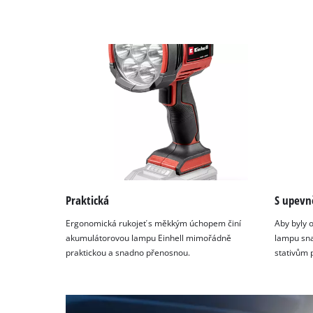
Praktická
S upevn
Ergonomická rukojeť s měkkým úchopem činí
Aby byly 
akumulátorovou lampu Einhell mimořádně
lampu sna
praktickou a snadno přenosnou.
stativům 