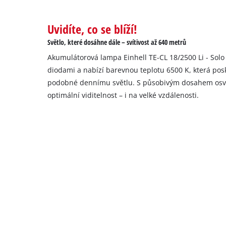
Uvidíte, co se blíží!
Světlo, které dosáhne dále – svítivost až 640 metrů
Akumulátorová lampa Einhell TE-CL 18/2500 Li - Sol
diodami a nabízí barevnou teplotu 6500 K, která po
podobné dennímu světlu. S působivým dosahem osvět
optimální viditelnost – i na velké vzdálenosti.