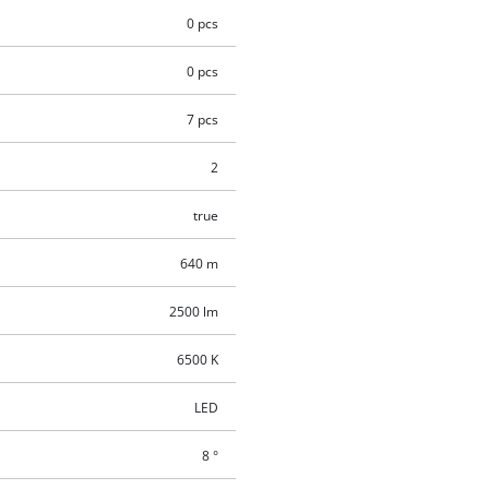
0 pcs
0 pcs
7 pcs
2
true
640 m
2500 lm
6500 K
LED
8 °