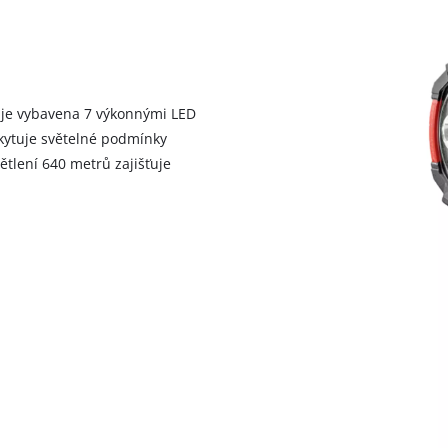
visitor. The website owner needs to setup
the site with their CMP to add this content
to the list of technologies used.
Powered by
Usercentrics Consent
Management Platform
o je vybavena 7 výkonnými LED
skytuje světelné podmínky
lení 640 metrů zajišťuje