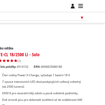
ku svítilna
TE-CL 18/2500 Li - Solo
(2)
íslo položky:
4514152
EAN:
4006825686180
Člen rodiny Power X‑Change, vyžaduje 1 baterii 18 V.
7 vysoce intenzivních LED diod poskytujících celkový světelný
tok 2500 lumenů.
6500 K pro neutrální bílý odstín a jasné světelné podmínky.
Dvě úrovně jasu pro dokonalé osvětlení až do vzdálenosti 640
m.