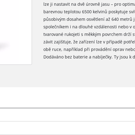
lze ji nastavit na dvě úrovně jasu – pro optim
barevnou teplotou 6500 kelvinů poskytuje sví
působivým dosahem osvětlení až 640 metrů je
společníkem i na dlouhé vzdálenosti nebo v 
tvarované rukojeti s měkkým povrchem drží sv
závit zajišťuje, že zařízení lze v případě potř
obě ruce, například při provádění oprav neb
Dodáváno bez baterie a nabíječky. Ty jsou k 