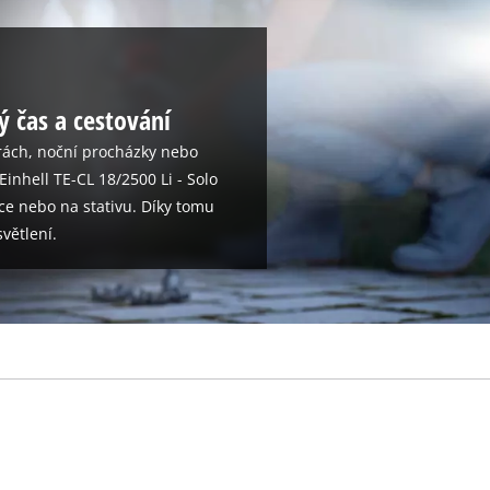
ý čas a cestování
orách, noční procházky nebo
nhell TE-CL 18/2500 Li - Solo
ruce nebo na stativu. Díky tomu
větlení.