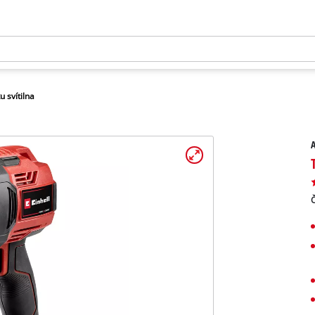
u svítilna
A
Č