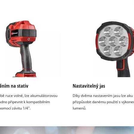
ěním na stativ
Nastavitelný jas
obě ruce volné, lze akumulátorovou
Díky dvěma nastavením jasu lze aku
dno připevnit k kompatibilním
přizpůsobit danému použití s výkon
pomocí závitu 1/4".
lumenů.