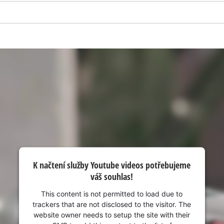
visitor. The website owner needs to setup
the site with their CMP to add this content
to the list of technologies used.
Powered by
Usercentrics Consent
Management Platform
K načtení služby Youtube videos potřebujeme
váš souhlas!
This content is not permitted to load due to
trackers that are not disclosed to the visitor. The
website owner needs to setup the site with their