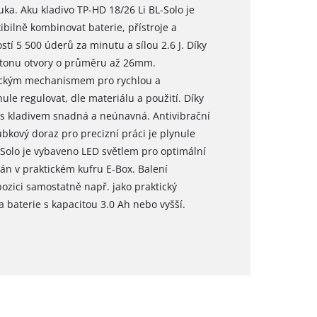
ka. Aku kladivo TP-HD 18/26 Li BL-Solo je
ibilně kombinovat baterie, přístroje a
stí 5 500 úderů za minutu a sílou 2.6 J. Díky
etonu otvory o průměru až 26mm.
tickým mechanismem pro rychlou a
le regulovat, dle materiálu a použití. Díky
 s kladivem snadná a neúnavná. Antivibrační
ubkový doraz pro precizní práci je plynule
L-Solo je vybaveno LED světlem pro optimální
án v praktickém kufru E-Box. Balení
pozici samostatně např. jako praktický
a baterie s kapacitou 3.0 Ah nebo vyšší.