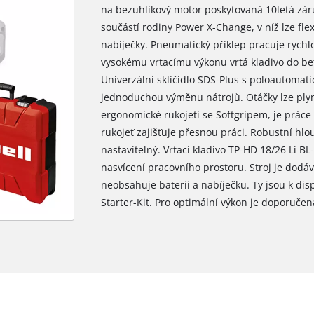
na bezuhlíkový motor poskytovaná 10letá záru
součástí rodiny Power X-Change, v níž lze flex
nabíječky. Pneumatický příklep pracuje rychlo
vysokému vrtacímu výkonu vrtá kladivo do b
Univerzální sklíčidlo SDS-Plus s poloautoma
jednoduchou výměnu nátrojů. Otáčky lze plynu
ergonomické rukojeti se Softgripem, je práce
rukojeť zajišťuje přesnou práci. Robustní hlo
nastavitelný. Vrtací kladivo TP-HD 18/26 Li B
nasvícení pracovního prostoru. Stroj je dodáv
neobsahuje baterii a nabíječku. Ty jsou k dis
Starter-Kit. Pro optimální výkon je doporučen