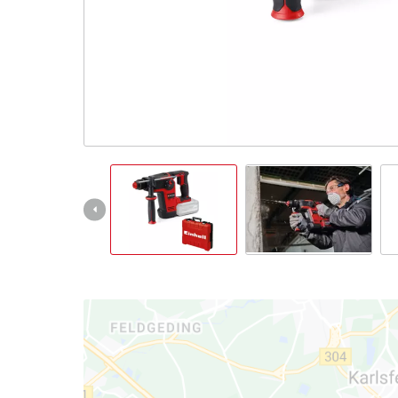
Slovenský
SK
Slovenský
English