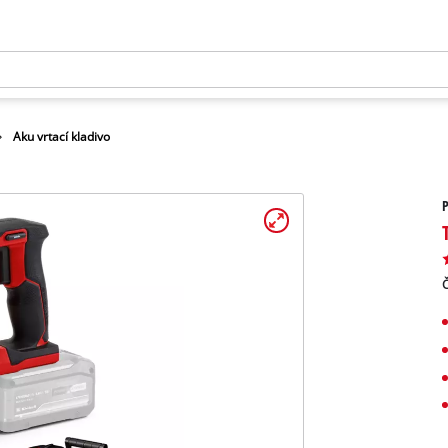
Aku vrtací kladivo
P
Č