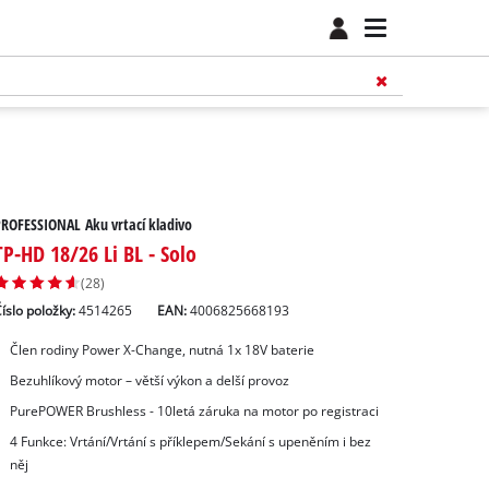
ROFESSIONAL Aku vrtací kladivo
TP-HD 18/26 Li BL - Solo
(28)
íslo položky:
4514265
EAN:
4006825668193
Člen rodiny Power X-Change, nutná 1x 18V baterie
Bezuhlíkový motor – větší výkon a delší provoz
PurePOWER Brushless - 10letá záruka na motor po registraci
4 Funkce: Vrtání/Vrtání s příklepem/Sekání s upeněním i bez
něj