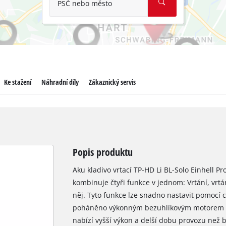
PSČ nebo město
Ke stažení
Náhradní díly
Zákaznický servis
Popis produktu
Aku kladivo vrtací TP-HD Li BL-Solo Einhell Pr
kombinuje čtyři funkce v jednom: Vrtání, vrt
něj. Tyto funkce lze snadno nastavit pomocí c
poháněno výkonným bezuhlíkovým motorem 
nabízí vyšší výkon a delší dobu provozu než b