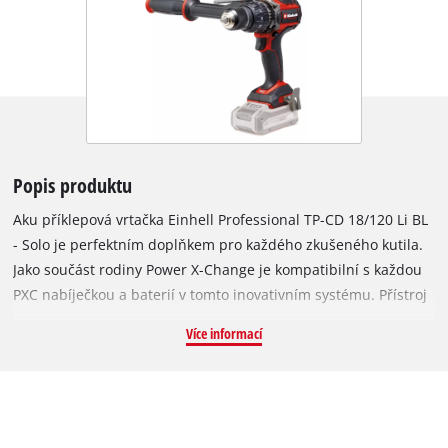
Popis produktu
Aku příklepová vrtačka Einhell Professional TP-CD 18/120 Li BL
- Solo je perfektním doplňkem pro každého zkušeného kutila.
Jako součást rodiny Power X-Change je kompatibilní s každou
PXC nabíječkou a baterií v tomto inovativním systému. Přístroj
je poháněn bezuhlíkovým motorem Einhell Purepower. Tento
Více informací
bezuhlíkový motor nabízí vyšší výkon a delší dobu provozu než
běžné motory s uhlíkovými kartáči. Po online registraci se na
bezuhlíkový motor vztahuje 10letá záruka. Funkce
příklepového vrtání je velmi užitečná při práci s obtížnými
materiály, jako je kámen nebo beton. Příklepová vrtačka má