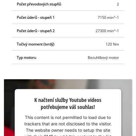
Počet převodových stupňů
2
Počet úderů - stupeň 1
7150 min^-1
Počet úderů - stupeň 2
27300 min^-1
Točivý moment (tvrdý)
120 Nm
Typ motoru
Bezuhlíkový motor
K načtení
K načtení služby Youtube videos
služby
potřebujeme váš souhlas!
Youtube
potřebujeme
This content is not permitted to load due to
váš souhlas!
trackers that are not disclosed to the visitor.
The website owner needs to setup the site
This