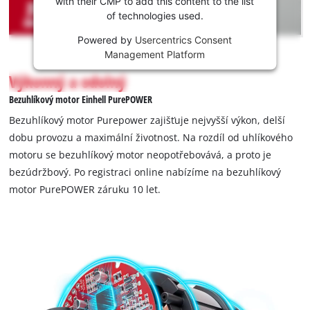
with their CMP to add this content to the list
content
of technologies used.
is
not
Powered by
Usercentrics Consent
permitted
Management Platform
to
Výkonný a odolný
load
due
Bezuhlíkový motor Einhell PurePOWER
to
Bezuhlíkový motor Purepower zajišťuje nejvyšší výkon, delší
trackers
dobu provozu a maximální životnost. Na rozdíl od uhlíkového
that
motoru se bezuhlíkový motor neopotřebovává, a proto je
are
not
bezúdržbový. Po registraci online nabízíme na bezuhlíkový
disclosed
motor PurePOWER záruku 10 let.
to
the
visitor.
The
website
owner
needs
to