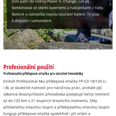
Solo patří do rodiny Power X- Change. Lze jej
This content is not permitted to load due
to trackers that are not disclosed to the
kombinovat se všemi bateriemi a nabíječkami z řady.
visitor. The website owner needs to setup
Baterie a nabíječka nejsou součástí balení. Ty jsou
the site with their CMP to add this content
k dispozici samostatně.
to the list of technologies used.
Powered by
Usercentrics Consent
Management Platform
Profesionální použití
Profesionální příklepová vrtačka pro náročné řemeslníky
Einhell Professional Aku příklepová vrtačka TP-CD 18/120 Li-
i BL je skutečně nutností pro náročnou práci, protože její
výkonná dvourychlostní převodovka poskytuje točivý moment
až do 120 Nm v 21 stupních krouticího momentu. Díky
přídavnému vrtacímu stupni a příklepovému vrtacímu stupni
funguje příklepová vrtačka spolehlivě i při vrtání a