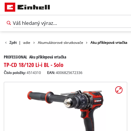
odukty
Zpět
Náradie
|
Akumulátorové skrutkovače
Aku příklepová vrtačka
PROFESSIONAL Aku příklepová vrtačka
TP-CD 18/120 Li-i BL - Solo
Číslo položky:
4514310
EAN:
4006825672336