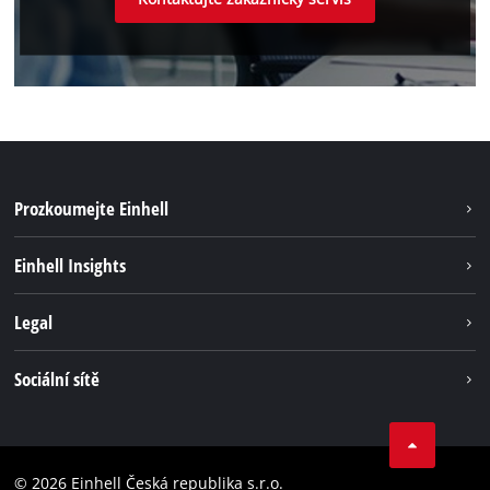
Prozkoumejte Einhell
Udržateľnosť
Einhell Insights
Servis
O nás
Legal
Systém akumulátorů
Kariéra
Bezúhlíková energie
Impressum
Sociální sítě
Einhell celosvětově
Ochrana osobných údajov
Facebook
Dodržování předpisů
YouTube
Prohlášení o přístupnosti
© 2026 Einhell Česká republika s.r.o.