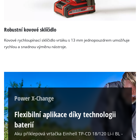
Robustní kovové sklíčidlo
Kovové rychloupínací sklíčidlo vrtáku s 13 mm jednopouzdrem umožňuje
rychlou a snadnou výměnu nástroje.
Power X-Change
Flexibilní aplikace díky technologii
baterií
K načtení služby Google Maps
potřebujeme váš souhlas!
Aku příklepová vrtačka Einhell TP-CD 18/120 Li-i BL -