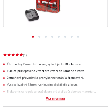
Slovenský
SK
Slovenský
English
(1)
Člen rodiny Power X-Change, vyžaduje 1x 18 V baterie.
Funkce příklepového vrtání pro vrtání do kamene a zdiva.
2stupňová převodovka pro výkonné vrtání a šroubování.
Vysoce kvalitní 13mm rychloupínací sklíčidlo z kovu.
Elektronická regulace otáček pro práci přizpůsobenou materiálu.
Více informací