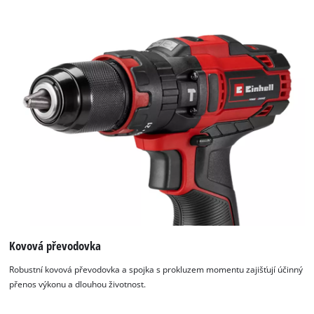
K načtení služby Google Maps
potřebujeme váš souhlas!
This content is not permitted to load due
to trackers that are not disclosed to the
visitor. The website owner needs to setup
the site with their CMP to add this content
to the list of technologies used.
Powered by
Usercentrics Consent
Management Platform
Kovová převodovka
Robustní kovová převodovka a spojka s prokluzem momentu zajišťují účinný
přenos výkonu a dlouhou životnost.