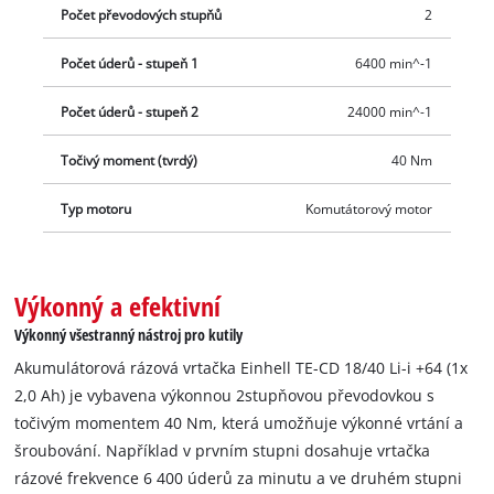
Počet převodových stupňů
2
Počet úderů - stupeň 1
6400 min^-1
Počet úderů - stupeň 2
24000 min^-1
Točivý moment (tvrdý)
40 Nm
Typ motoru
Komutátorový motor
Výkonný a efektivní
Výkonný všestranný nástroj pro kutily
Akumulátorová rázová vrtačka Einhell TE-CD 18/40 Li-i +64 (1x
2,0 Ah) je vybavena výkonnou 2stupňovou převodovkou s
točivým momentem 40 Nm, která umožňuje výkonné vrtání a
šroubování. Například v prvním stupni dosahuje vrtačka
rázové frekvence 6 400 úderů za minutu a ve druhém stupni