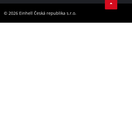
Dodržování předpisů
YouTube
Prohlášení o přístupnosti
© 2026 Einhell Česká republika s.r.o.
Instagram