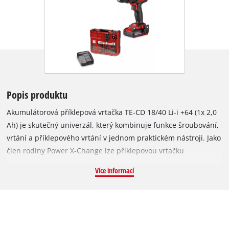
Popis produktu
Akumulátorová příklepová vrtačka TE-CD 18/40 Li-i +64 (1x 2,0
Ah) je skutečný univerzál, který kombinuje funkce šroubování,
vrtání a příklepového vrtání v jednom praktickém nástroji. Jako
člen rodiny Power X-Change lze příklepovou vrtačku
kombinovat s jakoukoli baterií z této produktové řady.
Více informací
Dvoustupňová převodovka je ideální pro výkonné vrtání a
šroubování. Tvrdý točivý moment 40 Nm lze nastavit v 21
polohách. Plynule nastavitelná elektronická regulace otáček
umožňuje práci přizpůsobenou dané aplikaci a materiálu. Díky
integrované příklepové funkci lze vrtat i do tvrdších materiálů,