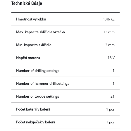
Technické údaje
jako jsou cihly. Integrované LED světlo zajišťuje dokonalý
výhled na pracovní plochu i za zhoršených světelných
Hmotnost výrobku
1.46 kg
podmínek. Sada obsahuje baterii Power X-Change 2,0 Ah a
nabíječku, spolu s 64dílnou sadou příslušenství. Dodáváno v
Max. kapacita sklíčidla vrtačky
13 mm
praktickém kufříku.
Min. kapacita sklíčidla
2 mm
Napětí motoru
18 V
Number of drilling settings
1
Number of hammer drill settings
1
Number of torque settings
21
Počet baterií v balení
1 pcs
Počet nabíječek v balení
1 pcs