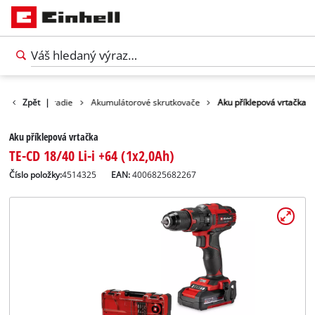
odukty
Zpět
Náradie
|
Akumulátorové skrutkovače
Aku příklepová vrtačka
Aku příklepová vrtačka
TE-CD 18/40 Li-i +64 (1x2,0Ah)
Číslo položky:
4514325
EAN:
4006825682267