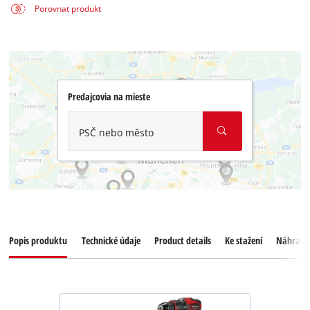
Porovnat produkt
Predajcovia na mieste
PSČ nebo město
Popis produktu
Technické údaje
Product details
Ke stažení
Náhradní