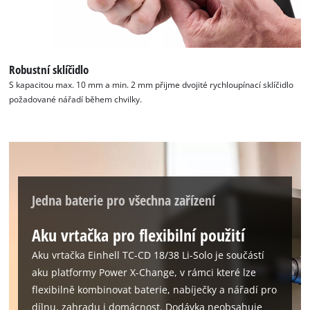
Robustní sklíčidlo
S kapacitou max. 10 mm a min. 2 mm přijme dvojité rychloupínací sklíčidlo
K načtení služby Google Maps
požadované nářadí během chvilky.
potřebujeme váš souhlas!
This content is not permitted to load due
to trackers that are not disclosed to the
visitor. The website owner needs to setup
the site with their CMP to add this content
to the list of technologies used.
Jedna baterie pro všechna zařízení
Powered by
Usercentrics Consent
Management Platform
Aku vrtačka pro flexibilní použití
Aku vrtačka Einhell TC-CD 18/38 Li-Solo je součástí
aku platformy Power X-Change, v rámci které lze
flexibilně kombinovat baterie, nabíječky a nářadí pro
dílnu, zahradu i domácnost. Dodávka neobsahuje