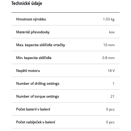
Technické údaje
Vrtáky a bity lze rychle a snadno vyměnit díky 10mm sklíčidlu s
dvojitou objímkou a funkcí rychlého zastavení. Integrovaná
Hmotnost výrobku
1.03 kg
LED dioda zajišťuje dobrou viditelnost, zatímco ergonomický
design s měkkým úchopem umožňuje vysoký komfort při práci.
Materiál převodovky
kov
Vrták neobsahuje baterii ani nabíječku, které jsou k dispozici
samostatně.
Max. kapacita sklíčidla vrtačky
10 mm
Min. kapacita sklíčidla
0.8 mm
Napětí motoru
18 V
Number of drilling settings
1
Number of torque settings
21
Počet baterií v balení
0 pcs
Počet nabíječek v balení
0 pcs