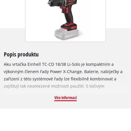
Popis produktu
Aku vrtačka Einhell TC-CD 18/38 Li-Solo je kompaktním a
výkonným členem řady Power X-Change. Baterie, nabíječky a
zařízení z této systémové řady lze flexibilně kombinovat a
zajišťují tak neomezené možnosti použití. S točivým
momentem až 38 Nm je tato vrtačka spolehlivým pomocníkem
Více informací
při mnoha šroubovacích a vrtacích pracích v domě i na
zahradě. Nastavení točivého momentu s 21 stupni a jedním
režimem vrtání, stejně jako regulace otáček, umožňují přesné
přizpůsobení výkonu materiálu a použití, zatímco integrovaná
bezpečnostní spojka zabraňuje přílišnému utažení šroubů.