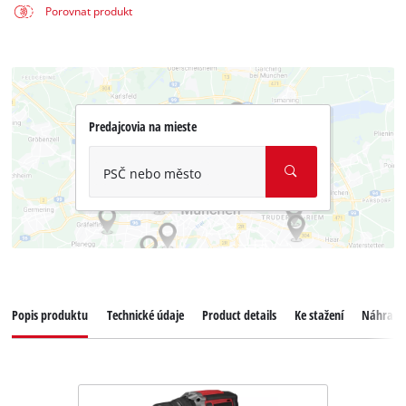
Porovnat produkt
Predajcovia na mieste
PSČ nebo město
Popis produktu
Technické údaje
Product details
Ke stažení
Náhradní