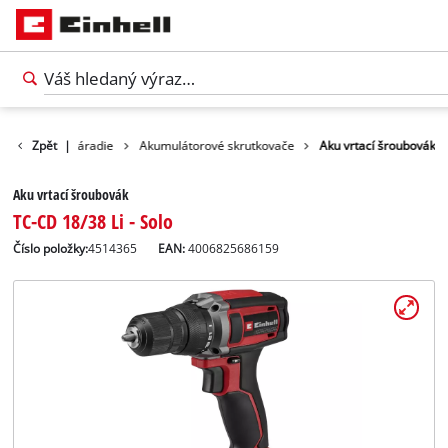
Produkty
Zpět
|
Náradie
Akumulátorové skrutkovače
Aku vrtací šroubovák
Aku vrtací šroubovák
TC-CD 18/38 Li - Solo
Číslo položky:
4514365
EAN:
4006825686159