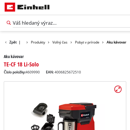
Zpět
|
Produkty
Voľný čas
Pobyt v prírode
Aku kávovar
Aku kávovar
TE-CF 18 Li-Solo
Číslo položky:
4609990
EAN:
4006825672510