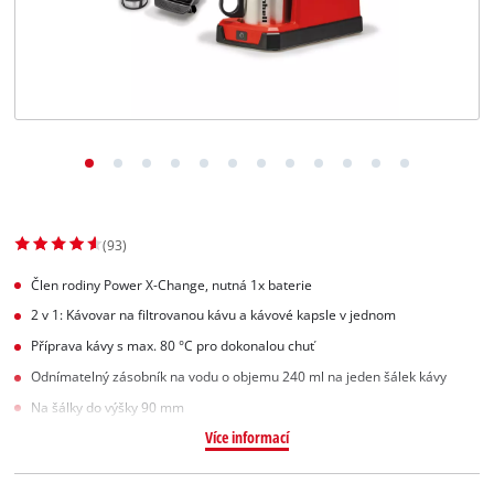
Slovenský
SK
Slovenský
English
(93)
Člen rodiny Power X-Change, nutná 1x baterie
2 v 1: Kávovar na filtrovanou kávu a kávové kapsle v jednom
Příprava kávy s max. 80 °C pro dokonalou chuť
Odnímatelný zásobník na vodu o objemu 240 ml na jeden šálek kávy
Na šálky do výšky 90 mm
Více informací