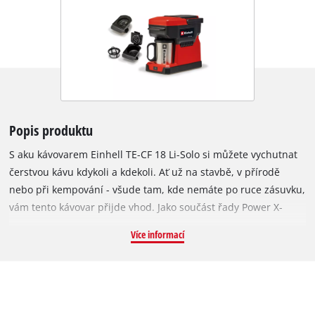
Popis produktu
S aku kávovarem Einhell TE-CF 18 Li-Solo si můžete vychutnat
čerstvou kávu kdykoli a kdekoli. Ať už na stavbě, v přírodě
nebo při kempování - všude tam, kde nemáte po ruce zásuvku,
vám tento kávovar přijde vhod. Jako součást řady Power X-
Change lze kávovar používat s jakoukoli baterií nebo
Více informací
nabíječkou z tohoto systému. Systém vyměnitelných baterií
poskytuje přístroji neomezenou dobu provozu bez nutnosti
kabelů: když se první baterie vybije, stačí vložit další a
pokračovat v přípravě kávy. Aku kávovar kombinuje dva
způsoby přípravy kávy v jednom: klasickou filtrovanou kávu a