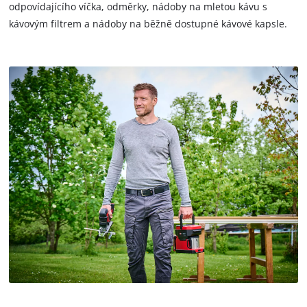
disclosed
odpovídajícího víčka, odměrky, nádoby na mletou kávu s
to
kávovým filtrem a nádoby na běžně dostupné kávové kapsle.
the
visitor.
The
website
owner
needs
to
setup
the
site
with
their
CMP
to
add
this
content
to
the
list