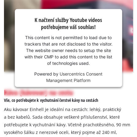
K načtení
K načtení služby Youtube videos
služby
potřebujeme váš souhlas!
Youtube
potřebujeme
This content is not permitted to load due to
váš souhlas!
trackers that are not disclosed to the visitor.
The website owner needs to setup the site
This
with their CMP to add this content to the list
content
of technologies used.
is
not
Powered by
Usercentrics Consent
permitted
Management Platform
to
Káva (kávovar) na cestu
load
due
Vše, co potřebujete k vychutnání čerstvé kávy na cestách
to
Aku kávovar Einhell je ideální na cestách: lehký, praktický
trackers
a bez kabelů. Sada obsahuje veškeré příslušenství, které
that
potřebujete k vychutnání kávy. Včetně prachotěsného, 90 mm
are
not
vysokého šálku z nerezové oceli, který pojme až 240 ml,