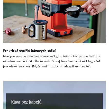
K načtení služby Google Maps
potřebujeme váš souhlas!
Praktické využití kávových sáčků
Není problém používat ani kávové sáčky, protože je kávovar dodáván i s
This content is not permitted to load due
nádobkou na ně. Optimální teplot80 °C zajišťuje čerstvý šálek kávy, ať už
to trackers that are not disclosed to the
jste kdekoli na staveništi, čerstvém vzduchu nebo při kempování.
visitor. The website owner needs to setup
the site with their CMP to add this content
to the list of technologies used.
Powered by
Usercentrics Consent
Management Platform
Káva bez kabelů