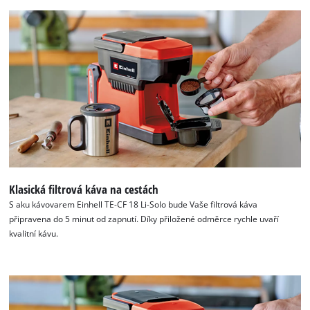
of
technologies
used.
Powered
by
Usercentrics
Consent
Management
Platform
Klasická filtrová káva na cestách
S aku kávovarem Einhell TE-CF 18 Li-Solo bude Vaše filtrová káva
připravena do 5 minut od zapnutí. Díky přiložené odměrce rychle uvaří
kvalitní kávu.