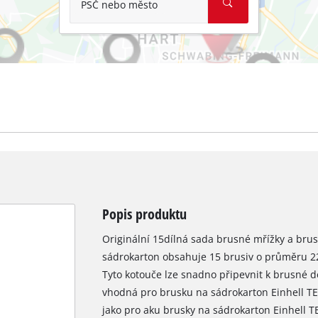
PSČ nebo město
Popis produktu
Originální 15dílná sada brusné mřížky a bru
sádrokarton obsahuje 15 brusiv o průměru 22
Tyto kotouče lze snadno připevnit k brusné 
vhodná pro brusku na sádrokarton Einhell T
K načtení služby Google Maps
jako pro aku brusky na sádrokarton Einhell T
potřebujeme váš souhlas!