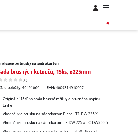
říslušenství brusky na sádrokarton
Sada brusných kotoučů, 15ks, ø225mm
(0)
íslo položky:
49491066
EAN:
4009314910667
Originální 15dílná sada brusné mřížky a brusného papíru
Einhell
Vhodné pro brusku na sádrokarton Einhell TE-DW 225 X
Vhodné pro brusku na sádrokarton TE-DW 225 a TC-DWS 225
Vhodné pro aku brusku na sádrokarton TE-DW 18/225 Li