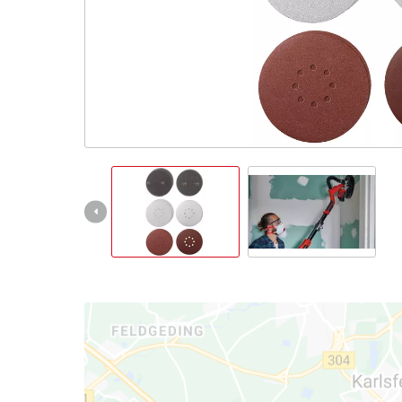
Slovenský
SK
Slovenský
English