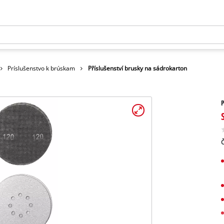
Príslušenstvo k brúskam
Příslušenství brusky na sádrokarton
P
Č