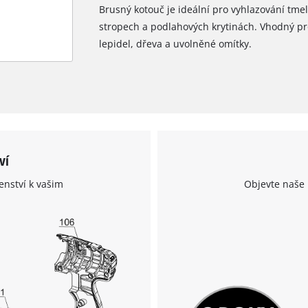
Brusný kotouč je ideální pro vyhlazování tme
This content is not permitted to load due
stropech a podlahových krytinách. Vhodný pro
to trackers that are not disclosed to the
lepidel, dřeva a uvolněné omítky.
visitor. The website owner needs to setup
the site with their CMP to add this content
to the list of technologies used.
Powered by
Usercentrics Consent
Management Platform
ví
enství k vašim
Objevte naše 