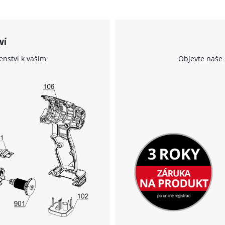
ví
enství k vašim
Objevte naše 