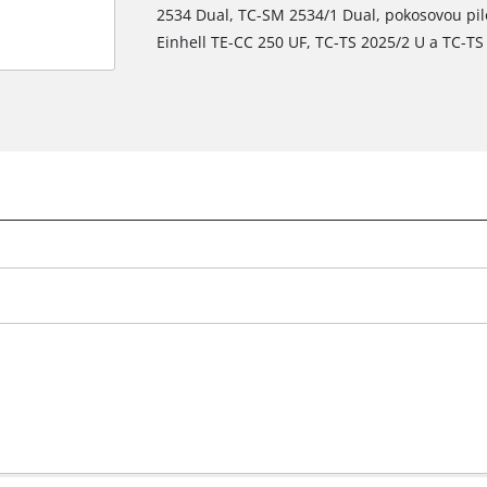
2534 Dual, TC-SM 2534/1 Dual, pokosovou pilo
Einhell TE-CC 250 UF, TC-TS 2025/2 U a TC-TS
K načtení služby Google Maps
potřebujeme váš souhlas!
This content is not permitted to load due
to trackers that are not disclosed to the
visitor. The website owner needs to setup
the site with their CMP to add this content
to the list of technologies used.
Powered by
Usercentrics Consent
Management Platform