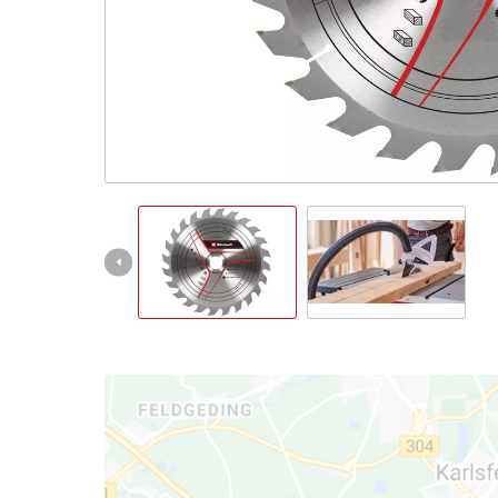
Slovenský
SK
Slovenský
English