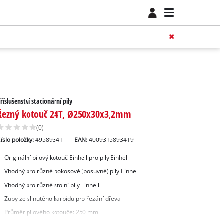
říslušenství stacionární pily
Řezný kotouč 24T, Ø250x30x3,2mm
(0)
íslo položky:
49589341
EAN:
4009315893419
Originální pilový kotouč Einhell pro pily Einhell
Vhodný pro různé pokosové (posuvné) pily Einhell
Vhodný pro různé stolní pily Einhell
Zuby ze slinutého karbidu pro řezání dřeva
Průměr pilového kotouče: 250 mm