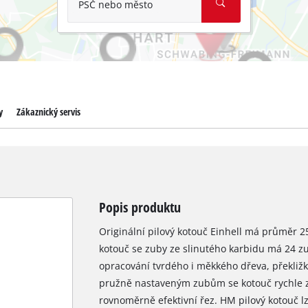
PSČ nebo město
y
Zákaznický servis
Popis produktu
Originální pilový kotouč Einhell má průměr 
kotouč se zuby ze slinutého karbidu má 24 z
opracování tvrdého i měkkého dřeva, překliž
pružně nastaveným zubům se kotouč rychle za
rovnoměrně efektivní řez. HM pilový kotouč l