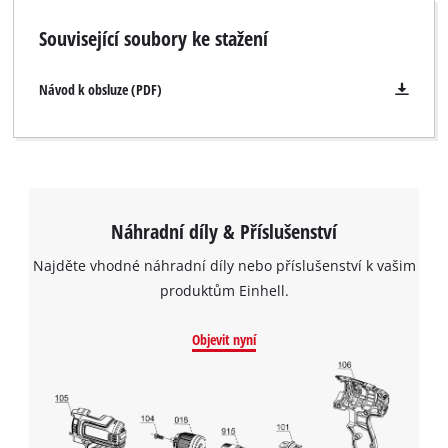
Související soubory ke stažení
Návod k obsluze (PDF)
Náhradní díly & Příslušenství
Najděte vhodné náhradní díly nebo příslušenství k vašim
produktům Einhell.
Objevit nyní
K načtení služby Google Maps
potřebujeme váš souhlas!
This content is not permitted to load due