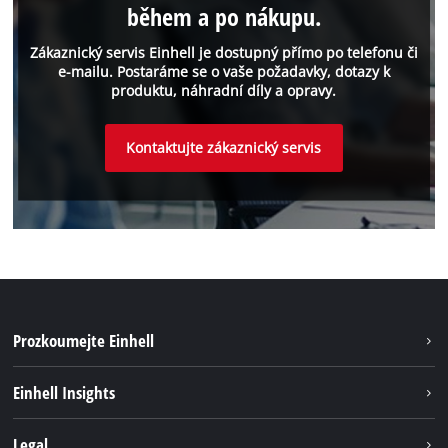
během a po nákupu.
Zákaznický servis Einhell je dostupný přímo po telefonu či
e-mailu. Postaráme se o vaše požadavky, dotazy k
produktu, náhradní díly a opravy.
Kontaktujte zákaznický servis
Prozkoumejte Einhell
Udržateľnosť
Einhell Insights
Servis
O nás
Legal
Systém akumulátorů