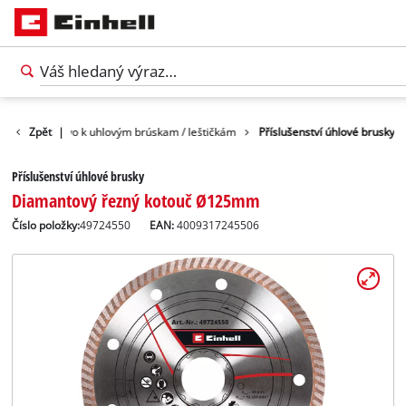
Príslušenstvo k uhlovým brúskam / leštičkám
Zpět
|
Příslušenství úhlové brusky
Příslušenství úhlové brusky
Diamantový řezný kotouč Ø125mm
Číslo položky:
49724550
EAN:
4009317245506