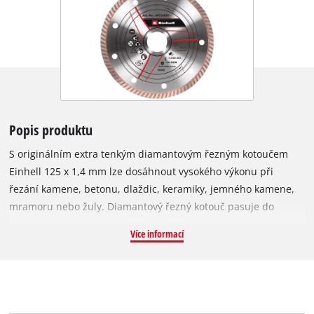
Popis produktu
S originálním extra tenkým diamantovým řezným kotoučem
Einhell 125 x 1,4 mm lze dosáhnout vysokého výkonu při
řezání kamene, betonu, dlaždic, keramiky, jemného kamene,
mramoru nebo žuly. Diamantový řezný kotouč pasuje do
téměř všech běžně dostupných úhlových brusek 125 mm a byl
Více informací
speciálně vyvinut pro akumulátorové úhlové brusky. Vnější
průměr je 125 mm a má upínací otvor M14. Kotouč může být
provozován při maximální rychlosti 12 250 otáček za minutu s
maximální obvodovou rychlostí 80 m/s.