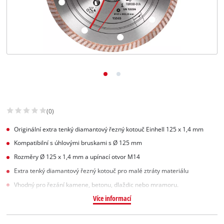
Slovenský
SK
Slovenský
English
(0)
Originální extra tenký diamantový řezný kotouč Einhell 125 x 1,4 mm
Kompatibilní s úhlovými bruskami s Ø 125 mm
Rozměry Ø 125 x 1,4 mm a upínací otvor M14
Extra tenký diamantový řezný kotouč pro malé ztráty materiálu
Vhodný pro řezání kamene, betonu, dlaždic nebo mramoru.
Více informací