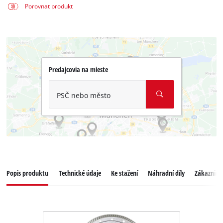
Porovnat produkt
Predajcovia na mieste
PSČ nebo město
Popis produktu
Technické údaje
Ke stažení
Náhradní díly
Zákaznický