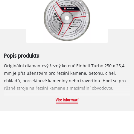
Popis produktu
Originální diamantový řezný kotouč Einhell Turbo 250 x 25,4
mm je příslušenstvím pro řezání kamene, betonu, cihel,
obkladů, porcelánové kameniny nebo travertinu. Hodí se pro
různé stroje na řezání kamene s maximální obvodovou
rychlostí 100 m/s a maximálními otáčkami 7 650 min^-1.
Více informací
Otevřená řezná hrana diamantového turbo kotouče je osazena
diamantovými turbo segmenty pro rychlejší řezání, menší
opotřebení materiálu, lepší chlazení a čisté řezné hrany.
Vnější průměr je 250 mm a otvor 25,4 mm. Díky malé tloušťce
kotouče 2,8 mm a velké hloubce řezu 6,0 mm umožňuje kotouč