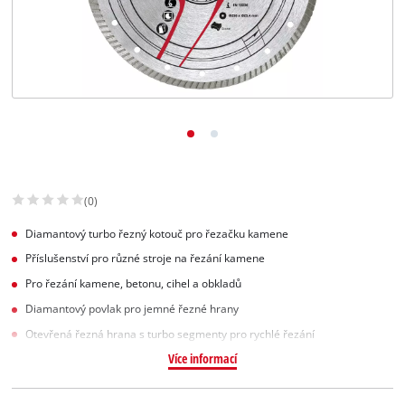
Slovenský
SK
Slovenský
English
(0)
Diamantový turbo řezný kotouč pro řezačku kamene
Příslušenství pro různé stroje na řezání kamene
Pro řezání kamene, betonu, cihel a obkladů
Diamantový povlak pro jemné řezné hrany
Otevřená řezná hrana s turbo segmenty pro rychlé řezání
Více informací