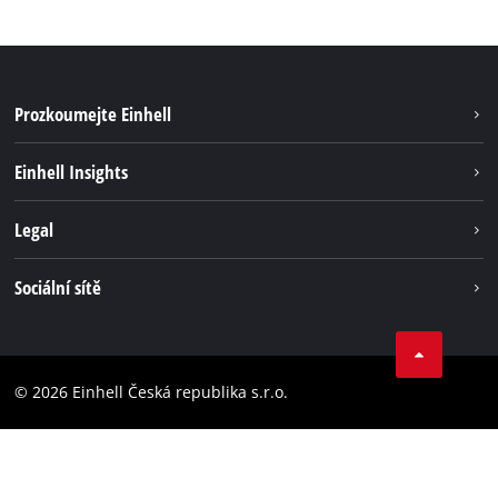
Prozkoumejte Einhell
Udržateľnosť
Einhell Insights
Servis
O nás
Legal
Systém akumulátorů
Kariéra
Bezúhlíková energie
Impressum
Sociální sítě
Einhell celosvětově
Ochrana osobných údajov
Facebook
Dodržování předpisů
YouTube
Prohlášení o přístupnosti
© 2026 Einhell Česká republika s.r.o.
Instagram