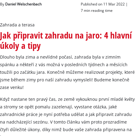
Slovenský
By
Daniel Welschenbach
Published on 11 Mar 2022 |
SK
Slovenský
7 min reading time
English
Zahrada a terasa
Jak připravit zahradu na jaro: 4 hlavní
úkoly a tipy
Dlouho byla zima a nevlídné počasí, zahrada byla v zimním
spánku a někteří z vás možná v posledních týdnech a měsících
toužili po začátku jara. Konečně můžeme realizovat projekty, které
jsme během zimy pro naší zahradu vymysleli! Budeme konečně
zase venku!
Když nastane ten pravý čas, ze země vykouknou první mladé květy
a stromy se opět pomalu zazelenají, vyvstane otázka, jaké
zahradnické práce je nyní potřeba udělat a jak připravit zahradu
na nadcházející sezónu. V tomto článku vám proto prozradíme
čtyři důležité úkony, díky nimž bude vaše zahrada připravena na