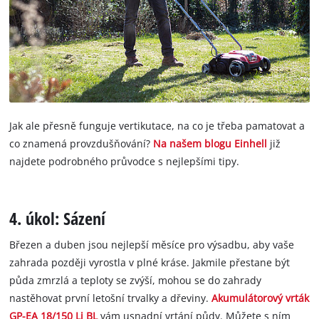
Jak ale přesně funguje vertikutace, na co je třeba pamatovat a
co znamená provzdušňování?
Na našem blogu Einhell
již
najdete podrobného průvodce s nejlepšími tipy.
4. úkol: Sázení
Březen a duben jsou nejlepší měsíce pro výsadbu, aby vaše
zahrada později vyrostla v plné kráse. Jakmile přestane být
půda zmrzlá a teploty se zvýší, mohou se do zahrady
nastěhovat první letošní trvalky a dřeviny.
Akumulátorový vrták
GP-EA 18/150 Li BL
vám usnadní vrtání půdy. Můžete s ním