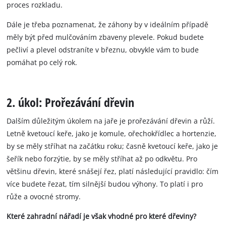
proces rozkladu.
Dále je třeba poznamenat, že záhony by v ideálním případě
měly být před mulčováním zbaveny plevele. Pokud budete
pečliví a plevel odstraníte v březnu, obvykle vám to bude
pomáhat po celý rok.
2. úkol: Prořezávání dřevin
Dalším důležitým úkolem na jaře je prořezávání dřevin a růží.
Letně kvetoucí keře, jako je komule, ořechokřídlec a hortenzie,
by se měly stříhat na začátku roku; časně kvetoucí keře, jako je
šeřík nebo forzýtie, by se měly stříhat až po odkvětu. Pro
většinu dřevin, které snášejí řez, platí následující pravidlo: čím
více budete řezat, tím silnější budou výhony. To platí i pro
růže a ovocné stromy.
Které zahradní nářadí je však vhodné pro které dřeviny?