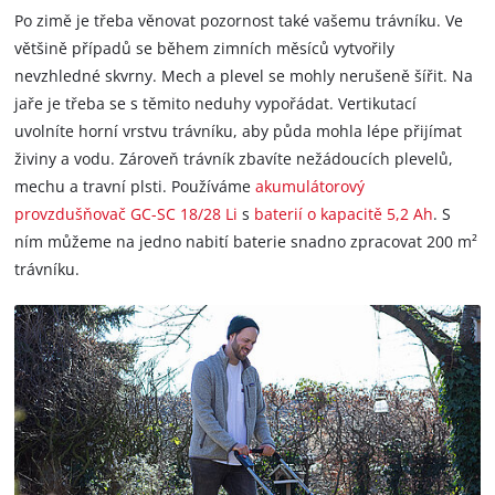
Po zimě je třeba věnovat pozornost také vašemu trávníku. Ve
většině případů se během zimních měsíců vytvořily
nevzhledné skvrny. Mech a plevel se mohly nerušeně šířit. Na
jaře je třeba se s těmito neduhy vypořádat. Vertikutací
uvolníte horní vrstvu trávníku, aby půda mohla lépe přijímat
živiny a vodu. Zároveň trávník zbavíte nežádoucích plevelů,
mechu a travní plsti. Používáme
akumulátorový
provzdušňovač GC-SC 18/28 Li
s
baterií o kapacitě 5,2 Ah
. S
ním můžeme na jedno nabití baterie snadno zpracovat 200 m²
trávníku.