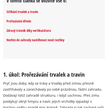
V tomto článku se dozvíte vše o:
Stříhání trvalek a travin
Prořezávání dřevin
Zdravý trávník díky vertikutátoru
Nechte do zahrady nastěhovat nové rostliny
1. úkol: Prořezávání trvalek a travin
Pryč jsou doby, kdy se trávy a trvalky před zimou přesně
zastřihávaly a zanechávaly po sobě prázdnou, fádní zahradu.
Dodávají totiž zahradě strukturu, i když uschnou. Přes zimu
poskytují úkryt hmyzu a navíc jejich vrcholky vypadají s
trochou sněhu prostě moc krásně. Zahrada si tak zachová svůj