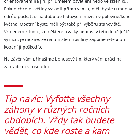
orientovaném na jih, při umělém osvětlení nebo ve skleníku.
Pokud chcete květiny vysadit přímo venku, měli byste u mnoha
odrůd počkat až na dobu po ledových mužích v polovině/konci
května. Opatrní byste měli být také při výběru stanoviště.
Vzhledem k tomu, že některé trvalky nemusí v této době ještě
vyklíčit, je možné, že na umístění rostliny zapomenete a při
kopání ji poškodíte.
Na závěr vám přinášíme bonusový tip, který vám práci na
zahradě dost usnadní:
Tip navíc: Vyfoťte všechny
záhony v různých ročních
obdobích. Vždy tak budete
vědět, co kde roste a kam