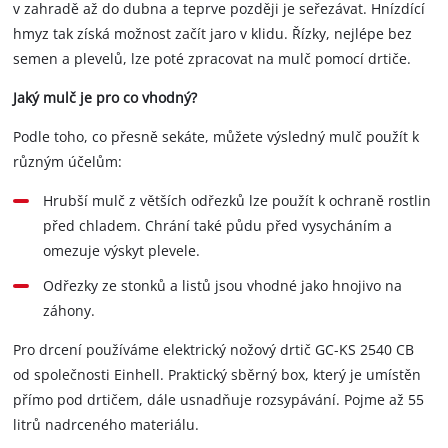
v zahradě až do dubna a teprve později je seřezávat. Hnízdící
hmyz tak získá možnost začít jaro v klidu. Řízky, nejlépe bez
semen a plevelů, lze poté zpracovat na mulč pomocí drtiče.
Jaký mulč je pro co vhodný?
Podle toho, co přesně sekáte, můžete výsledný mulč použít k
různým účelům:
Hrubší mulč z větších odřezků lze použít k ochraně rostlin
před chladem. Chrání také půdu před vysycháním a
omezuje výskyt plevele.
Odřezky ze stonků a listů jsou vhodné jako hnojivo na
záhony.
Pro drcení používáme elektrický nožový drtič GC-KS 2540 CB
od společnosti Einhell. Praktický sběrný box, který je umístěn
přímo pod drtičem, dále usnadňuje rozsypávání. Pojme až 55
litrů nadrceného materiálu.