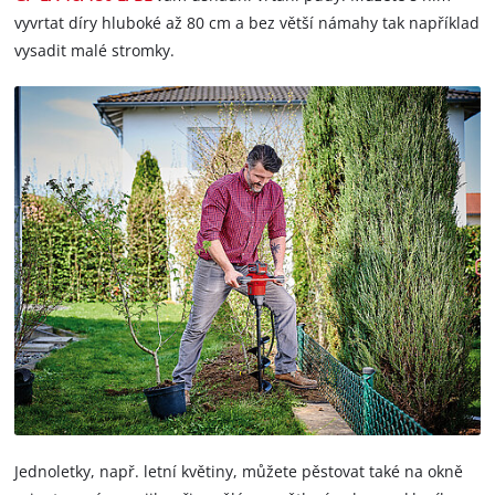
vyvrtat díry hluboké až 80 cm a bez větší námahy tak například
vysadit malé stromky.
Jednoletky, např. letní květiny, můžete pěstovat také na okně