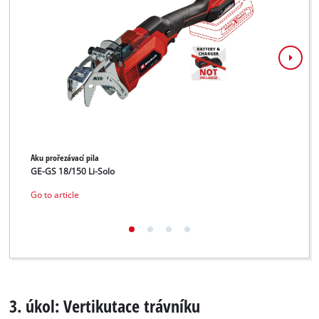
Aku prořezávací pila
Aku 
GE-GS 18/150 Li-Solo
GE-L
Go to article
Go t
3. úkol: Vertikutace trávníku