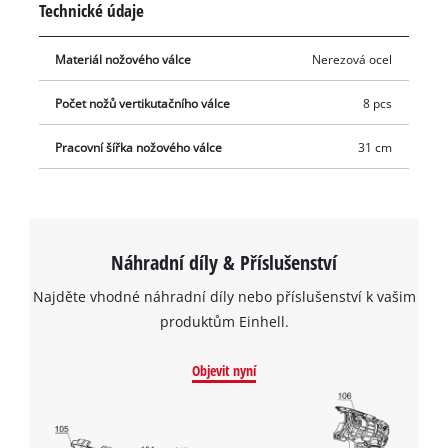
Technické údaje
Materiál nožového válce
Nerezová ocel
Počet nožů vertikutačního válce
8 pcs
Pracovní šířka nožového válce
31 cm
Náhradní díly & Příslušenství
Najděte vhodné náhradní díly nebo příslušenství k vašim
produktům Einhell.
Objevit nyní
K načtení služby Google Maps
potřebujeme váš souhlas!