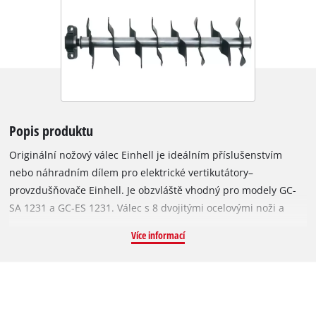
Popis produktu
Originální nožový válec Einhell je ideálním příslušenstvím
nebo náhradním dílem pro elektrické vertikutátory–
provzdušňovače Einhell. Je obzvláště vhodný pro modely GC-
SA 1231 a GC-ES 1231. Válec s 8 dvojitými ocelovými noži a
pracovní šířkou 31 cm odstraňuje plevel a mech přímo u
Více informací
kořenů, čímž zajišťuje dobře udržovaný a zdravý trávník.
Výměna válce je snadná – původní válec lze demontovat
pomocí šestihranného klíče a nový jednoduše nasadit. Pro
zamezení zranění je při výměně nutné používat ochranné
rukavice.