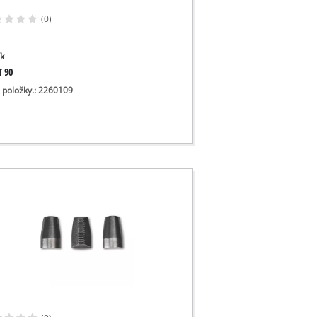
(0)
ík
T 90
o položky.: 2260109