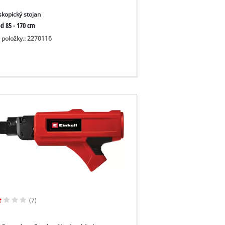
skopický stojan
d 85 - 170 cm
o položky.: 2270116
(7)