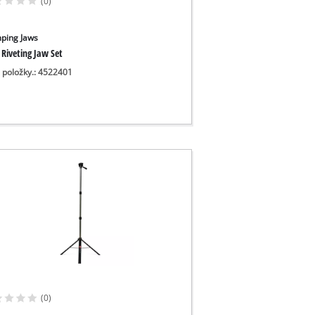
(0)
ping Jaws
 Riveting Jaw Set
o položky.: 4522401
(0)