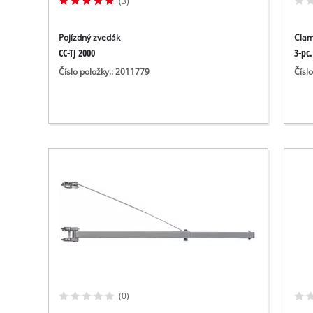
(3)
Pojízdný zvedák
Clam
CC-TJ 2000
3-pc.
Číslo položky.: 2011779
Čísl
(0)