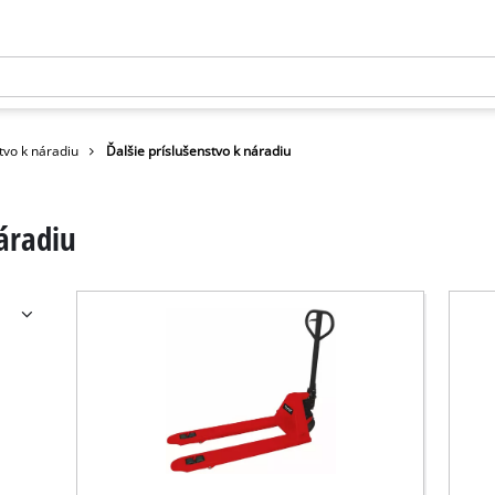
tvo k náradiu
Ďalšie príslušenstvo k náradiu
náradiu