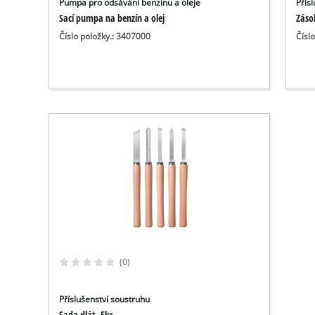
Pumpa pro odsávání benzínu a oleje
Přís
Sací pumpa na benzín a olej
Záso
Číslo položky.: 3407000
Čísl
(0)
Příslušenství soustruhu
Sada dlát, 5ks