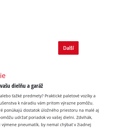
Další
ie
vašu dielňu a garáž
alebo ťažké predmety? Praktické paletové vozíky a
lušenstva k náradiu vám pritom výrazne pomôžu.
oré ponúkajú dostatok úložného priestoru na malé aj
omôžu udržať poriadok vo vašej dielni. Zdvihák,
ri výmene pneumatík, by nemal chýbať v žiadnej