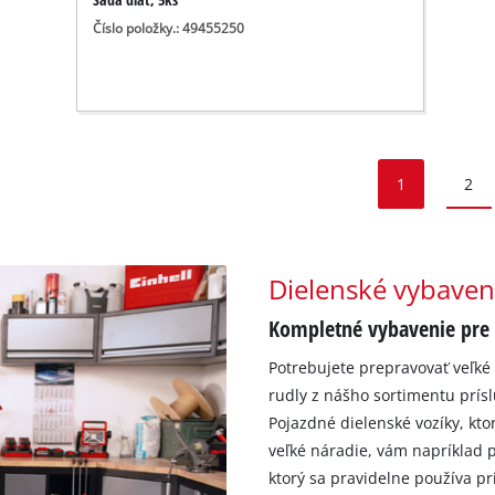
Číslo položky.: 49455250
1
2
Dielenské vybaven
Kompletné vybavenie pre 
Potrebujete prepravovať veľké 
rudly z nášho sortimentu prís
Pojazdné dielenské vozíky, kt
veľké náradie, vám napríklad p
ktorý sa pravidelne používa p