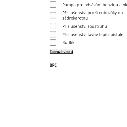
Slovenský
Pumpa pro odsávání benzínu a ol
SK
Slovenský
Příslušenství pro šroubováky do
English
sádrokarotnu
Příslušenství soustruhu
Příslušenství tavné lepicí pistole
Rudlík
Zobrazit více 4
DPC