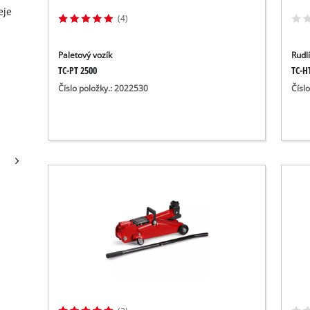
eje
(4)
Paletový vozík
Rudl
TC-PT 2500
TC-H
Číslo položky.: 2022530
Čísl