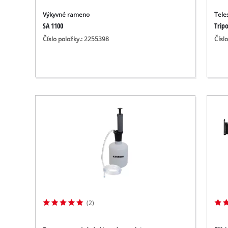
Výkyvné rameno
Tele
SA 1100
Tripo
Číslo položky.: 2255398
Čísl
(2)