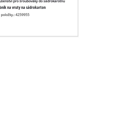
lušenství pro šroubováky do sádrokarotnu
bník na vruty na sádrokarton
o položky.: 4259955