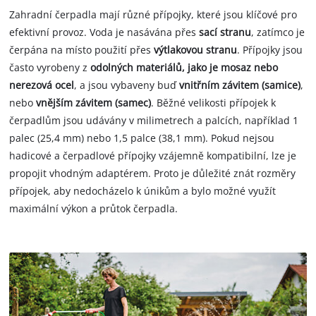
Zahradní čerpadla mají různé přípojky, které jsou klíčové pro
efektivní provoz. Voda je nasávána přes
sací stranu
, zatímco je
čerpána na místo použití přes
výtlakovou stranu
. Přípojky jsou
často vyrobeny z
odolných materiálů, jako je mosaz nebo
nerezová ocel
, a jsou vybaveny buď
vnitřním závitem (samice)
,
nebo
vnějším závitem (samec)
. Běžné velikosti přípojek k
čerpadlům jsou udávány v milimetrech a palcích, například 1
palec (25,4 mm) nebo 1,5 palce (38,1 mm). Pokud nejsou
hadicové a čerpadlové přípojky vzájemně kompatibilní, lze je
propojit vhodným adaptérem. Proto je důležité znát rozměry
přípojek, aby nedocházelo k únikům a bylo možné využít
maximální výkon a průtok čerpadla.