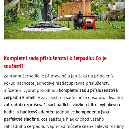
Kompletní sada příslušenství k čerpadlu: Co je
součástí?
Zahradní čerpadlo je připravené a jen čeká na připojení?
Pokud nechcete jednotlivě hledat správné příslušenství,
můžete si vybrat pohodlnou
kompletní sadu příslušenství k
čerpadlu Einhell
. V závislosti na sadě může obsahovat kvalitní
zahradní rozprašovač
,
sací hadici s vložkou filtru
,
výtlakovou
hadici
a
hadicový adaptér
. Jednotlivé
komponenty jsou
perfektně sladěné
, což zajišťuje hladký chod vašeho
zahradního čerpadla. Například můžete cíleně zalévat rostliny