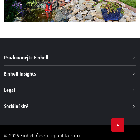
Prozkoumejte Einhell
Udržateľnosť
Einhell Insights
Servis
O nás
Legal
Systém akumulátorů
Kariéra
Bezúhlíková energie
Impressum
Sociální sítě
Einhell celosvětově
Ochrana osobných údajov
Facebook
Dodržování předpisů
YouTube
Prohlášení o přístupnosti
© 2026 Einhell Česká republika s.r.o.
Instagram