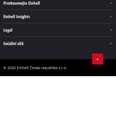
Prozkoumejte Einhell
Udržateľnosť
Einhell Insights
Servis
O nás
Legal
Systém akumulátorů
Kariéra
Bezúhlíková energie
Impressum
Sociální sítě
Einhell celosvětově
Ochrana osobných údajov
Facebook
Dodržování předpisů
YouTube
Prohlášení o přístupnosti
© 2026 Einhell Česká republika s.r.o.
Instagram