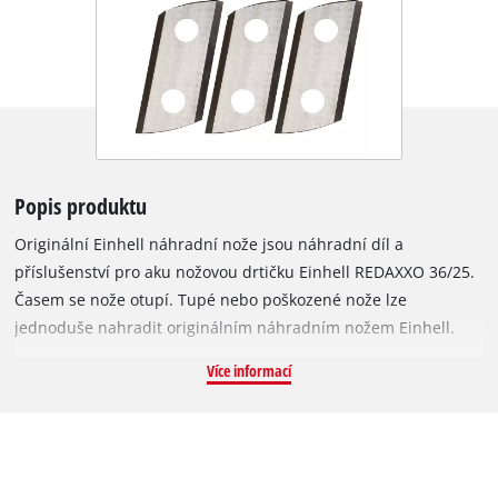
Popis produktu
Originální Einhell náhradní nože jsou náhradní díl a
příslušenství pro aku nožovou drtičku Einhell REDAXXO 36/25.
Časem se nože otupí. Tupé nebo poškozené nože lze
jednoduše nahradit originálním náhradním nožem Einhell.
Tyto oboustranné nože jsou broušené z obou stran pro
Více informací
výkonné drcení a jsou vyrobeny ze speciální oceli, která
zajišťuje jejich dlouhou životnost. S novými nepoškozenými
noži bude drtička zpracovávat větve a odřezky stejně výkonně
jako dříve. Sada obsahuje 3 nože. Aku drtička REDAXXO je
dodávána s klíčem pro utahování šroubů při výměně nožů.