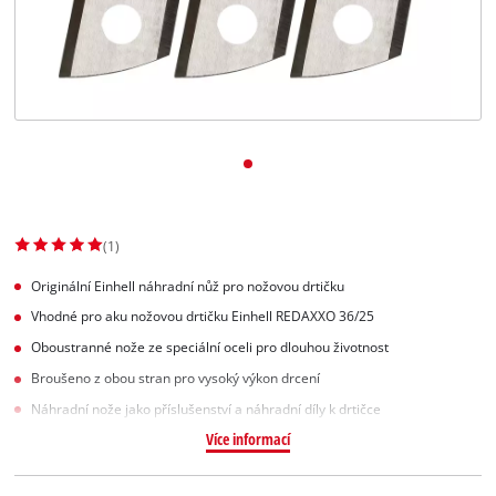
Slovenský
SK
Slovenský
English
(1)
Originální Einhell náhradní nůž pro nožovou drtičku
Vhodné pro aku nožovou drtičku Einhell REDAXXO 36/25
Oboustranné nože ze speciální oceli pro dlouhou životnost
Broušeno z obou stran pro vysoký výkon drcení
Náhradní nože jako příslušenství a náhradní díly k drtičce
Více informací