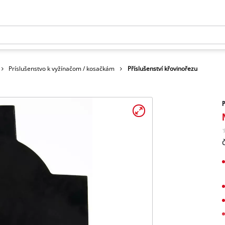
Príslušenstvo k vyžínačom / kosačkám
Příslušenství křovinořezu
P
Č