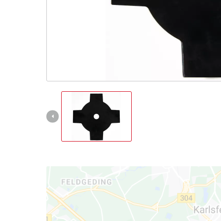
Slovenský
SK
Slovenský
English