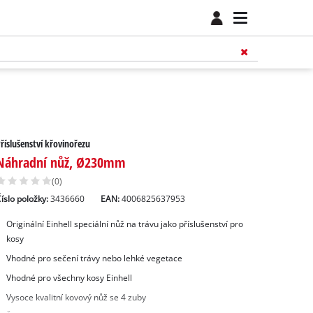
říslušenství křovinořezu
Náhradní nůž, Ø230mm
(0)
íslo položky:
3436660
EAN:
4006825637953
Originální Einhell speciální nůž na trávu jako příslušenství pro
kosy
Vhodné pro sečení trávy nebo lehké vegetace
Vhodné pro všechny kosy Einhell
Vysoce kvalitní kovový nůž se 4 zuby