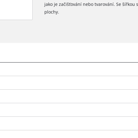
jako je začišťování nebo tvarování. Se šířkou
plochy.
K načtení služby Google Maps
potřebujeme váš souhlas!
This content is not permitted to load due
to trackers that are not disclosed to the
visitor. The website owner needs to setup
the site with their CMP to add this content
to the list of technologies used.
Powered by
Usercentrics Consent
Management Platform