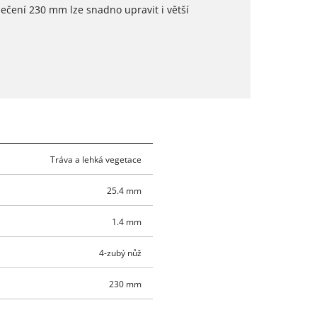
 sečení 230 mm lze snadno upravit i větší
Tráva a lehká vegetace
25.4 mm
1.4 mm
4-zubý nůž
230 mm