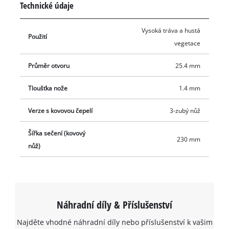
Technické údaje
sečení větších ploch.
Vysoká tráva a hustá
Použití
vegetace
Průměr otvoru
25.4 mm
Tloušťka nože
1.4 mm
Verze s kovovou čepelí
3-zubý nůž
Šířka sečení (kovový
230 mm
nůž)
Náhradní díly & Příslušenství
Najděte vhodné náhradní díly nebo příslušenství k vašim