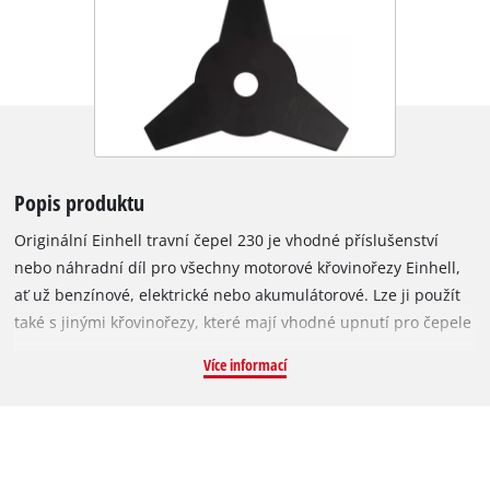
Popis produktu
Originální Einhell travní čepel 230 je vhodné příslušenství
nebo náhradní díl pro všechny motorové křovinořezy Einhell,
ať už benzínové, elektrické nebo akumulátorové. Lze ji použít
také s jinými křovinořezy, které mají vhodné upnutí pro čepele
s otvorem 25,4 mm. Kovová čepel o tloušťce 1,4 mm se třemi
Více informací
přesně a ostře broušenými zuby je ideální pro odstraňování
vysoké trávy nebo husté vegetace. Lze ji použít i pro jemnější
práce, například zarovnávání nebo tvarování. Travní čepel je
zvláště vhodná pro husté trávníky, plstnatou trávu a
houževnatý porost. Díky šířce řezu 230 mm je vhodná i pro