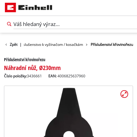
enstvo
Zpět
Príslušenstvo k vyžínačom / kosačkám
|
Příslušenství křovinořezu
Příslušenství křovinořezu
Náhradní nůž, Ø230mm
Číslo položky:
3436661
EAN:
4006825637960