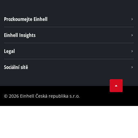
Prozkoumejte Einhell
Udržateľnosť
Einhell Insights
Servis
O nás
Legal
Systém akumulátorů
Kariéra
Bezúhlíková energie
Impressum
Sociální sítě
Einhell celosvětově
Ochrana osobných údajov
Facebook
Dodržování předpisů
YouTube
Prohlášení o přístupnosti
© 2026 Einhell Česká republika s.r.o.
Instagram