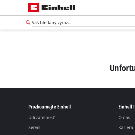
Unfortu
Prozkoumejte Einhell
Einhell 
Udržateľnosť
O nás
Servis
Kariéra