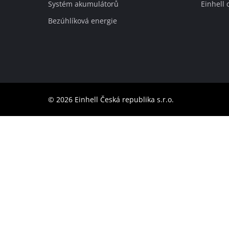
Systém akumulátorů
Einhell 
Slovenský
SK
Slovenský
Bezúhlíková energie
English
© 2026 Einhell Česká republika s.r.o.