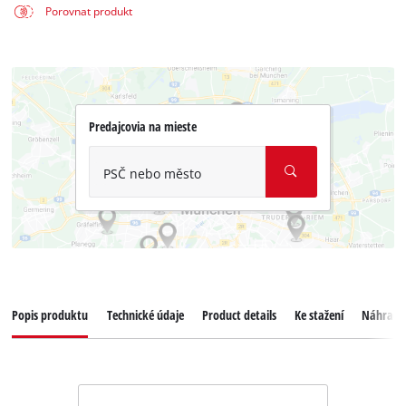
Porovnat produkt
Predajcovia na mieste
PSČ nebo město
Popis produktu
Technické údaje
Product details
Ke stažení
Náhradní