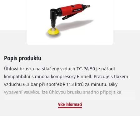
Popis produktu
Úhlová bruska na stlačený vzduch TC-PA 50 je nářadí
kompatibilní s mnoha kompresory Einhell. Pracuje s tlakem
vzduchu 6,3 bar při spotřebě 113 litrů za minutu. Díky
vybavení vsuvkou lze úhlovou brusku snadno připojit ke
vzduchové hadici kompresoru. Díky nízké hmotnosti a měkkým
Více informací
Softgrip plochám padne bruska skvěle do ruky a umožňuje
pohodlnou, nenamáhavou práci. Úhlová bruska na stlačený
vzduch je dodávána s různým příslušenstvím pro široké
spektrum brusných prací. Patří sem vždy 5 kusů brusného
papíru v zrnitostech P80, P100, P180, P240, P600, P800, P1000,