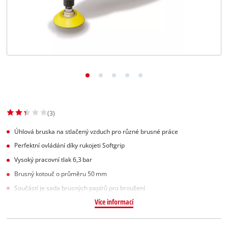
Slovenský
SK
Slovenský
English
(3)
Úhlová bruska na stlačený vzduch pro různé brusné práce
Perfektní ovládání díky rukojeti Softgrip
Vysoký pracovní tlak 6,3 bar
Brusný kotouč o průměru 50 mm
Součástí je sada brusných papírů pro broušení
Více informací