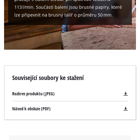
Management Platform
113 l/min. Součástí balení jsou brusné papíry, které
lze připevnit na brusný talíř o průměru 50 mm.
Související soubory ke stažení
Rozkres produktu (JPEG)
Návod k obsluze (PDF)