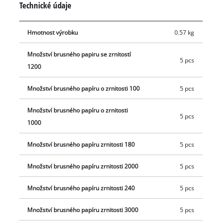
Technické údaje
P1200, P2000 a P3000. Kromě toho je součástí balení vsuvka a
dva upínací klíče pro montáž brusných kotoučů na brusný talíř
Hmotnost výrobku
0.57 kg
o průměru 50 mm.
Množství brusného papiru se zrnitostí
5 pcs
1200
Množství brusného papíru o zrnitosti 100
5 pcs
Množství brusného papíru o zrnitosti
5 pcs
1000
Množství brusného papíru zrnitosti 180
5 pcs
Množství brusného papíru zrnitosti 2000
5 pcs
Množství brusného papíru zrnitosti 240
5 pcs
Množství brusného papíru zrnitosti 3000
5 pcs