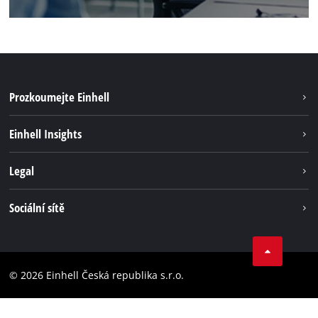
Prozkoumejte Einhell
Udržateľnosť
Einhell Insights
Servis
O nás
Legal
Systém akumulátorů
Kariéra
Bezúhlíková energie
Impressum
Sociální sítě
Einhell celosvětově
Ochrana osobných údajov
Facebook
Dodržování předpisů
YouTube
Prohlášení o přístupnosti
© 2026 Einhell Česká republika s.r.o.
Instagram