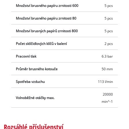
Množství brusného papíru zrnitosti 600
5 pcs
Množství brusného papíru zrnitosti 80
5 pcs
Množství brusných papírů zrnitosti 800
5 pcs
Počet sklíčidlových klíčů v balení
2 pcs
Pracovní tlak
6.3 bar
Průměr brusného kotouče
50 mm
Spotřeba vzduchu
113 l/min
20000
Volnoběžné otáčky max.
min^-1
Rozsáhlé příslušenství