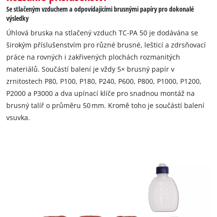
Se stlačeným vzduchem a odpovídajícími brusnými papíry pro dokonalé
výsledky
Úhlová bruska na stlačený vzduch TC-PA 50 je dodávána se
širokým příslušenstvím pro různé brusné, lešticí a zdrsňovací
práce na rovných i zakřivených plochách rozmanitých
materiálů. Součástí balení je vždy 5× brusný papír v
zrnitostech P80, P100, P180, P240, P600, P800, P1000, P1200,
P2000 a P3000 a dva upínací klíče pro snadnou montáž na
brusný talíř o průměru 50 mm. Kromě toho je součástí balení
vsuvka.