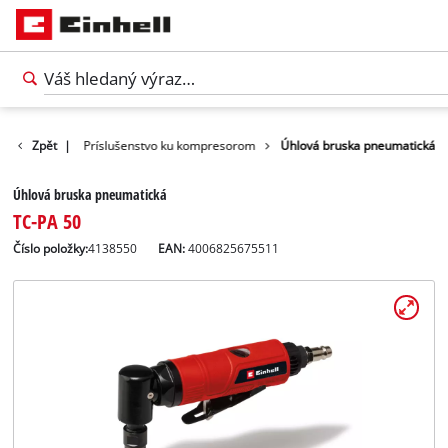
o k náradiu
Zpět
|
Príslušenstvo ku kompresorom
Úhlová bruska pneumatická
Úhlová bruska pneumatická
TC-PA 50
Číslo položky:
4138550
EAN:
4006825675511