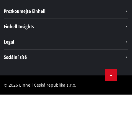
Prozkoumejte Einhell
Udržateľnosť
Einhell Insights
Servis
O nás
Legal
Systém akumulátorů
Kariéra
Bezúhlíková energie
Impressum
Sociální sítě
Einhell celosvětově
Ochrana osobných údajov
Facebook
Dodržování předpisů
YouTube
Prohlášení o přístupnosti
© 2026 Einhell Česká republika s.r.o.
Instagram