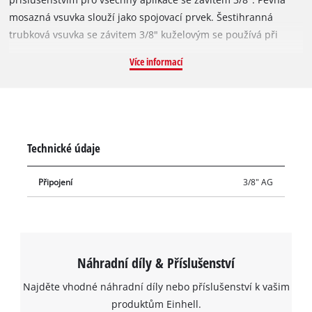
mosazná vsuvka slouží jako spojovací prvek. Šestihranná
trubková vsuvka se závitem 3/8" kuželovým se používá při
montáži vzduchových hadic, např. při jejich prodlužování, pro
Více informací
nástěnné vývody nebo pro centrální rozvod stlačeného
vzduchu. Dvojité vsuvky se používají také např. při plnění
kartuší nebo jako adaptéry pro přímé propojení. Vsuvka vyniká
precizně opracovanými závity a vynikající přesností lícování.
Technické údaje
Připojení
3/8" AG
Náhradní díly & Příslušenství
Najděte vhodné náhradní díly nebo příslušenství k vašim
produktům Einhell.