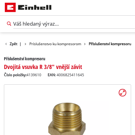
tvo k náradiu
Zpět
|
Príslušenstvo ku kompresorom
Příslušenství kompresoru
Příslušenství kompresoru
Dvojitá vsuvka R 3/8" vnější závit
Číslo položky:
4139610
EAN:
4006825411645