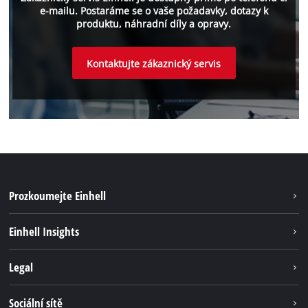
e-mailu. Postaráme se o vaše požadavky, dotazy k
produktu, náhradní díly a opravy.
Kontaktujte zákaznický servis
Prozkoumejte Einhell
Udržateľnosť
Einhell Insights
Servis
O nás
Legal
Systém akumulátorů
Kariéra
Bezúhlíková energie
Impressum
Sociální sítě
Einhell celosvětově