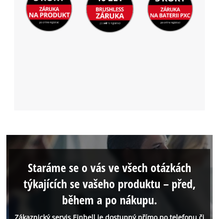
Staráme se o vás ve všech otázkách
týkajících se vašeho produktu – před,
během a po nákupu.
Zákaznický servis Einhell je dostupný přímo po telefonu či