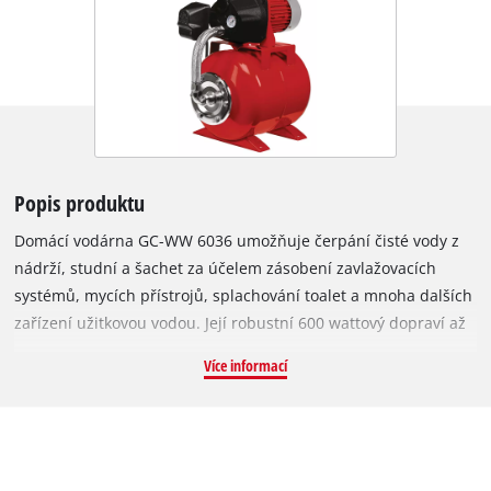
Popis produktu
Domácí vodárna GC-WW 6036 umožňuje čerpání čisté vody z
nádrží, studní a šachet za účelem zásobení zavlažovacích
systémů, mycích přístrojů, splachování toalet a mnoha dalších
zařízení užitkovou vodou. Její robustní 600 wattový dopraví až
3 600 litrů vody za hodinu. Tlaková nádrž vodárny GC-WW
Více informací
6036 poskytuje kapacitu 20 litrů, takže čerpadlo nenabíhá při
každém odběru vody. Teprve při poklesu tlaku se čerpadlo
automaticky zapne pomocí integrovaného tlakového spínače a
po dosažení max. tlaku se opět deaktivuje. Pomocí
vestavěného manometru lze ihned vidět tlak. Čerpadlo je pro