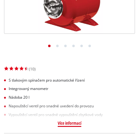
Slovenský
SK
Slovenský
English
(10)
S tlakovým spínačem pro automatické řízení
Integrovaný manometr
Nádoba 20 l
Napouštěcí ventil pro snadné uvedení do provozu
Vypouštěcí ventil pro snadné vypouštění zbytkové vody
Více informací