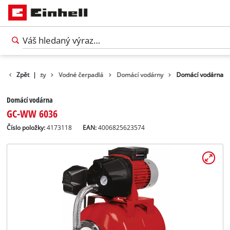
Zpět
Produkty
|
Vodné čerpadlá
Domácí vodárny
Domácí vodárna
Domácí vodárna
GC-WW 6036
Číslo položky:
4173118
EAN:
4006825623574