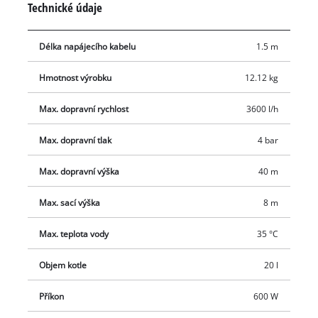
Technické údaje
snadné plnění vybaveno napouštěcím ventilem. Vypuštění
zbytkové vody se pohodlně provede prostřednictvím
Délka napájecího kabelu
1.5 m
vypouštěcího ventilu.
Hmotnost výrobku
12.12 kg
Max. dopravní rychlost
3600 l/h
Max. dopravní tlak
4 bar
Max. dopravní výška
40 m
Max. sací výška
8 m
Max. teplota vody
35 °C
Objem kotle
20 l
Příkon
600 W