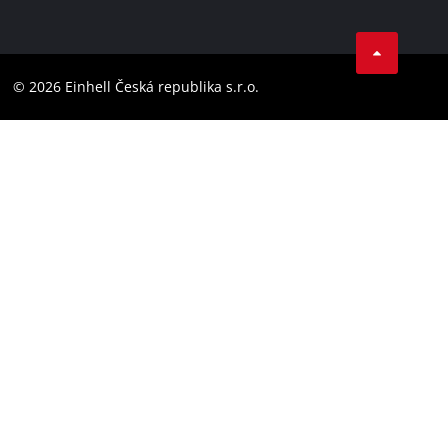
Ochrana osobných údajov
Facebook
Dodržování předpisů
YouTube
Prohlášení o přístupnosti
© 2026 Einhell Česká republika s.r.o.
Instagram